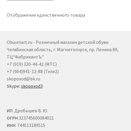
Опции
можно
выбрать
Отображение единственного товара
на
странице
товара.
Obuvmart.ru - Розничный магазин детской обуви
Челябинская область, г. Магнитогорск, пр. Ленина 89,
ТЦ"ФабрикантЪ"
+7 (919) 320-44-42 (МТС)
+7 (904)941-12-88 (Теле2)
skopoxod@bk.ru
Skype:
skopoxod3
ИП
Дробышев В. Ю.
ОГРН
323745600084021
ИНН
744513189515