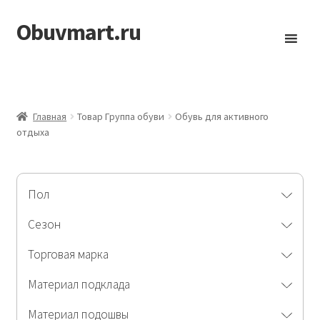
Obuvmart.ru
Перейти
Перейти
к
к
навигации
содержимому
Главная
Товар Группа обуви
Обувь для активного
отдыха
Пол
Сезон
Торговая марка
Материал подклада
Материал подошвы