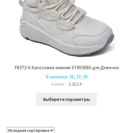
F8372-6 Кроссовки зимние STROBBS для Девочки
В наличии:
36, 37, 39
Первоначальная
Текущая
4.350
₽
3.263
₽
цена
цена:
Этот
составляла
3.263 ₽.
Выберите параметры
товар
4.350 ₽.
имеет
несколько
вариаций.