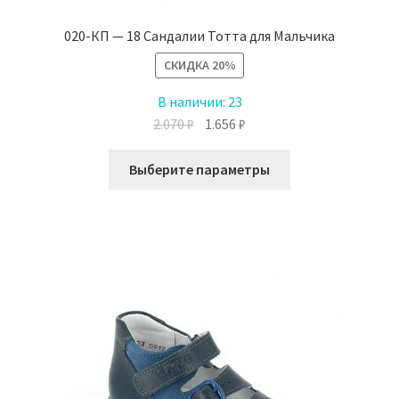
020-КП — 18 Сандалии Тотта для Мальчика
СКИДКА
20%
В наличии:
23
Первоначальная
Текущая
2.070
₽
1.656
₽
цена
цена:
Этот
составляла
1.656 ₽.
Выберите параметры
товар
2.070 ₽.
имеет
несколько
вариаций.
Опции
можно
выбрать
на
странице
товара.