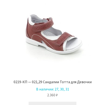
Опции
можно
выбрать
на
странице
товара.
0219-КП — 021,29 Сандалии Тотта для Девочки
В наличии:
27, 30, 31
2.360
₽
Этот