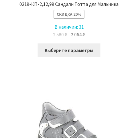
0219-КП-2,12,99 Сандали Тотта для Мальчика
СКИДКА
20%
В наличии:
31
Первоначальная
Текущая
2.580
₽
2.064
₽
цена
цена:
Этот
составляла
2.064 ₽.
Выберите параметры
товар
2.580 ₽.
имеет
несколько
вариаций.
Опции
можно
выбрать
на
странице
товара.