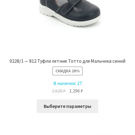
0228/1 — 812 Туфли летние Тотто для Мальчика синий
СКИДКА
20%
В наличии:
27
Первоначальная
Текущая
1.620
₽
1.296
₽
цена
цена:
Этот
составляла
1.296 ₽.
Выберите параметры
товар
1.620 ₽.
имеет
несколько
вариаций.