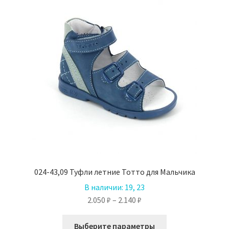
можно
выбрать
на
странице
товара.
024-43,09 Туфли летние Тотто для Мальчика
В наличии:
19, 23
Диапазон
2.050
₽
–
2.140
₽
цен:
Этот
2.050 ₽
Выберите параметры