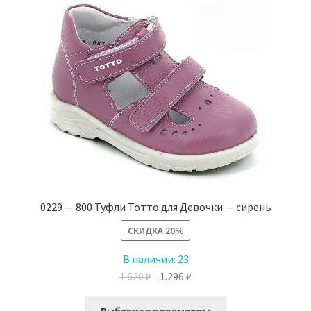
Опции
можно
выбрать
на
странице
товара.
0229 — 800 Туфли Тотто для Девочки — сирень
СКИДКА
20%
В наличии:
23
Первоначальная
Текущая
1.620
₽
1.296
₽
цена
цена:
Этот
составляла
1.296 ₽.