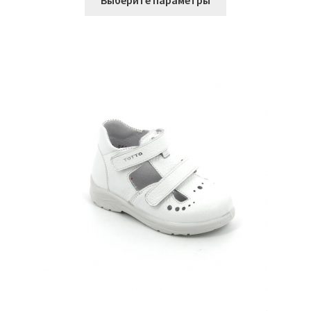
Выберите параметры
товар
1.620 ₽.
имеет
несколько
вариаций.
Опции
можно
выбрать
на
странице
товара.