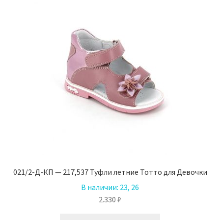
Опции
можно
выбрать
на
странице
товара.
021/2-Д-КП — 217,537 Туфли летние Тотто для Девочки
В наличии:
23, 26
2.330
₽
Этот