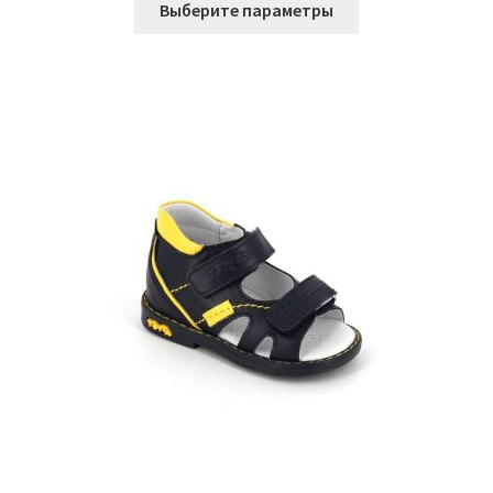
Выберите параметры
товар
имеет
несколько
вариаций.
Опции
можно
выбрать
на
странице
товара.