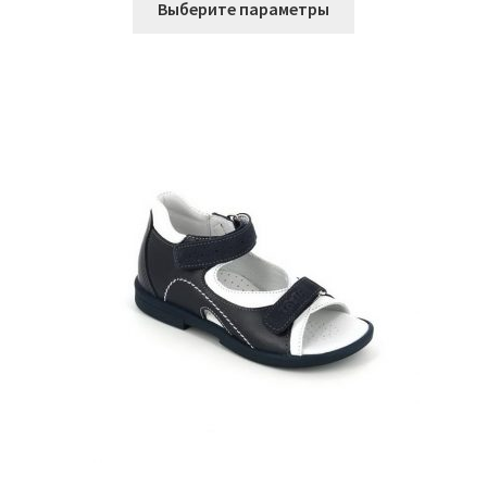
Выберите параметры
товар
имеет
несколько
вариаций.
Опции
можно
выбрать
на
странице
товара.