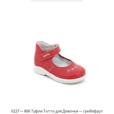
2.090 ₽.
имеет
несколько
вариаций.
Опции
можно
выбрать
на
странице
товара.
0227 — 806 Туфли Тотто для Девочки — грейпфрут