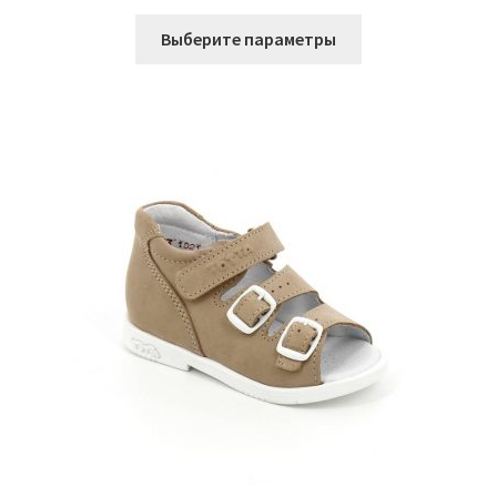
цена
цена:
Этот
составляла
1.712 ₽.
Выберите параметры
товар
2.140 ₽.
имеет
несколько
вариаций.
Опции
можно
выбрать
на
странице
товара.