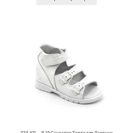
товар
–
имеет
2.140 ₽
несколько
вариаций.
Опции
можно
выбрать
на
странице
товара.
024-КП — 9,19 Сандалии Тотта для Девочки