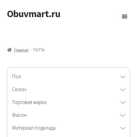
Obuvmart.ru
Перейти
Перейти
к
к
навигации
содержимому
Главная
ТОТТА
Пол
Сезон
Торговая марка
Фасон
Материал подклада