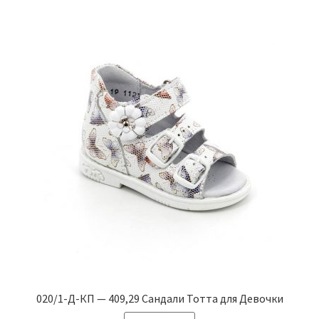
имеет
несколько
вариаций.
Опции
можно
выбрать
на
странице
товара.
020/1-Д-КП — 409,29 Сандали Тотта для Девочки