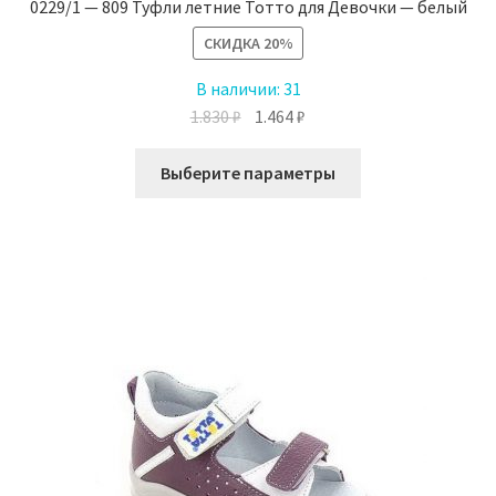
0229/1 — 809 Туфли летние Тотто для Девочки — белый
СКИДКА
20%
В наличии:
31
Первоначальная
Текущая
1.830
₽
1.464
₽
цена
цена:
Этот
составляла
1.464 ₽.
Выберите параметры
товар
1.830 ₽.
имеет
несколько
вариаций.
Опции
можно
выбрать
на
странице
товара.