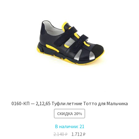
0160-КП — 2,12,65 Туфли летние Тотто для Мальчика
СКИДКА
20%
В наличии:
21
Первоначальная
Текущая
2.140
₽
1.712
₽