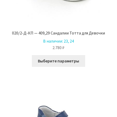
020/2-Д-КП — 409,29 Сандалии Тотта для Девочки
В наличии:
23, 24
2.780
₽
Этот
Выберите параметры
товар
имеет
несколько
вариаций.
Опции
можно
выбрать
на
странице