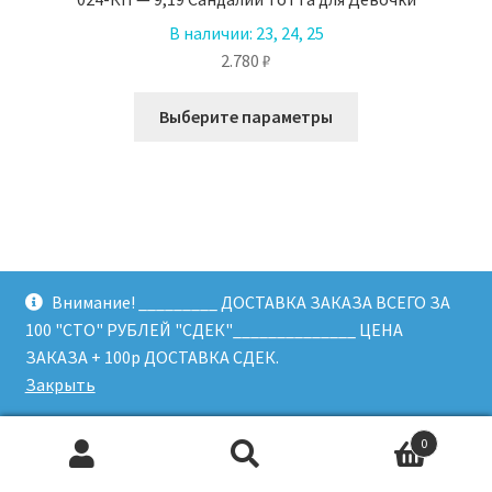
В наличии:
23, 24, 25
2.780
₽
Этот
Выберите параметры
товар
имеет
несколько
вариаций.
Опции
можно
выбрать
Внимание! _________ ДОСТАВКА ЗАКАЗА ВСЕГО ЗА
на
100 "СТО" РУБЛЕЙ "СДЕК"______________ ЦЕНА
странице
ЗАКАЗА + 100р ДОСТАВКА СДЕК.
товара.
Закрыть
0
Искать:
Поиск