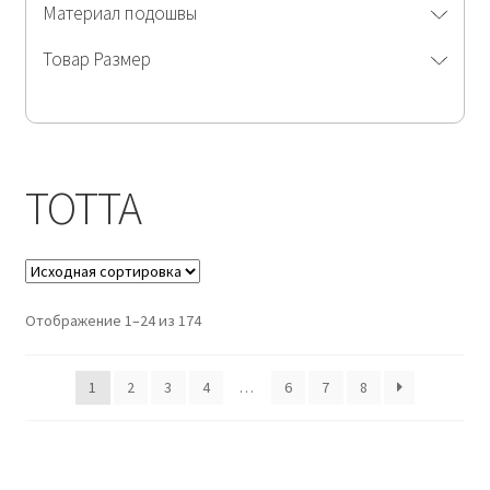
Материал подошвы
Товар Размер
ТОТТА
Отображение 1–24 из 174
1
2
3
4
…
6
7
8