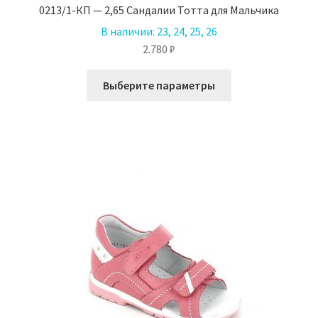
0213/1-КП — 2,65 Сандалии Тотта для Мальчика
В наличии:
23, 24, 25, 26
2.780
₽
Этот
Выберите параметры
товар
имеет
несколько
вариаций.
Опции
можно
выбрать
на
странице
товара.