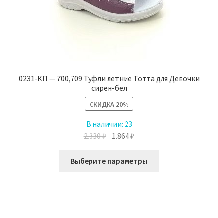
0231-КП — 700,709 Туфли летние Тотта для Девочки
сирен-бел
СКИДКА
20%
В наличии:
23
Первоначальная
Текущая
2.330
₽
1.864
₽
цена
цена:
Этот
составляла
1.864 ₽.
Выберите параметры
товар
2.330 ₽.
имеет
несколько
вариаций.
Опции