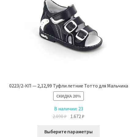
на
странице
товара.
0223/2-КП — 2,12,99 Туфли летние Тотто для Мальчика
СКИДКА
20%
В наличии:
23
Первоначальная
Текущая
2.090
₽
1.672
₽
цена
цена:
Этот
составляла
1.672 ₽.
Выберите параметры
товар