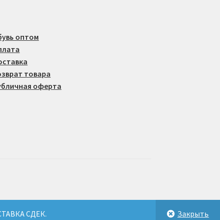
товара.
бувь оптом
плата
оставка
озврат товара
убличная оферта
СТАВКА СДЕК.
Закрыть