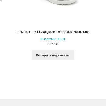
ко
й.
1142-КП — 711 Сандали Тотта для Мальчика
В наличии:
30, 31
1.950
₽
Этот
е
Выберите параметры
товар
имеет
несколько
вариаций.
Опции
можно
выбрать
на
странице
товара.