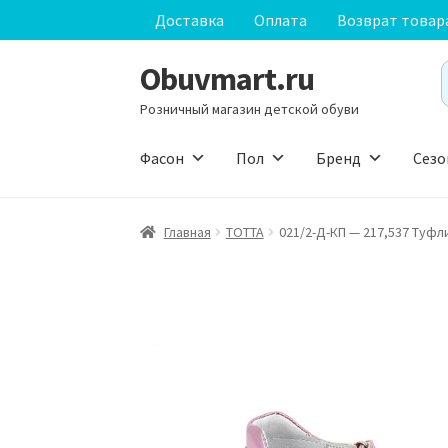
Доставка
Оплата
Возврат товар
Obuvmart.ru
Перейти
Перейти
S
к
к
f
Розничный магазин детской обуви
навигации
содержимому
Фасон
Пол
Бренд
Сезо
Главная
ТОТТА
021/2-Д-КП — 217,537 Туфл