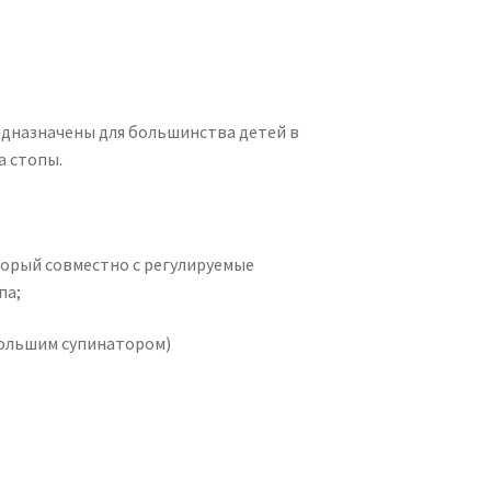
дназначены для большинства детей в
 стопы.
торый совместно с регулируемые
па;
ольшим супинатором)