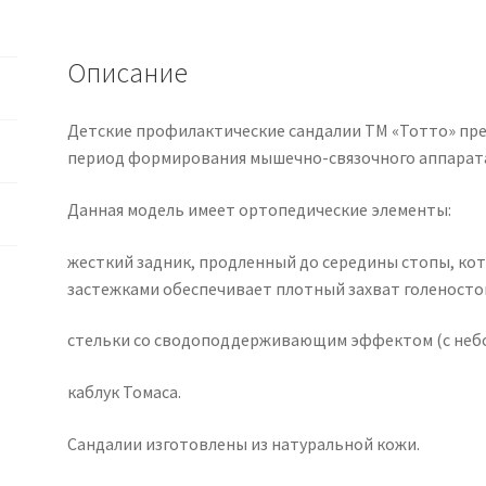
летние
Тотто
Описание
для
Девочки
Детские профилактические сандалии ТМ «Тотто» пре
период формирования мышечно-связочного аппарата
Данная модель имеет ортопедические элементы:
жесткий задник, продленный до середины стопы, ко
застежками обеспечивает плотный захват голеносто
стельки со сводоподдерживающим эффектом (с неб
каблук Томаса.
Сандалии изготовлены из натуральной кожи.