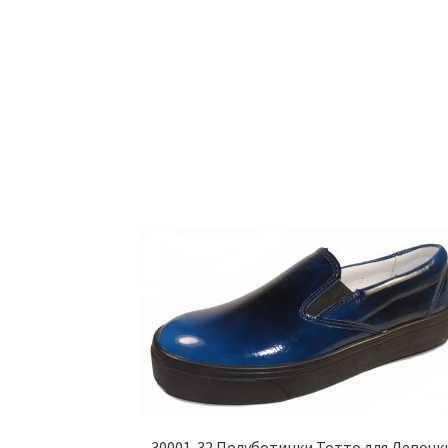
30001-32 Полуботинки Тотто для Девочк