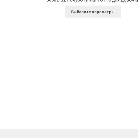
Этот
Выберите параметры
товар
имеет
несколь
вариаци
Опции
можно
выбрать
на
страниц
товара.