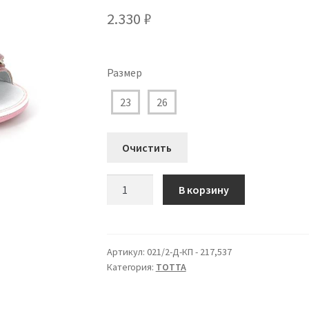
2.330
₽
Размер
23
26
Очистить
Количество
В корзину
товара
021/2-
Д-
КП
Артикул:
021/2-Д-КП - 217,537
Категория:
ТОТТА
-
217,537
Туфли