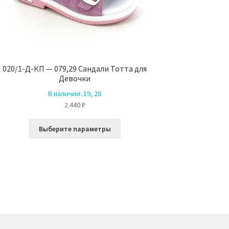
020/1-Д-КП — 079,29 Сандали Тотта для
Девочки
В наличии:
19, 20
2.440
₽
Этот
Выберите параметры
товар
имеет
несколько
вариаций.
Опции
можно
выбрать
на
странице