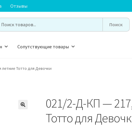
а
Отзывы
earch
or:
н
Сопутствующие товары
и летние Тотто для Девочки
021/2-Д-КП — 217
🔍
Тотто для Девоч