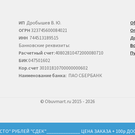
ИП
Дробышев В. Ю.
О
ОГРН
323745600084021
О
ИНН
744513189515
Д
Банковские реквизиты:
В
Расчетный счет:
40802810472000080710
П
БИК
047501602
Кор.счет
30101810700000000602
Наименование банка:
ПАО СБЕРБАНК
© Obuvmart.ru 2015 - 2026
"СТО" РУБЛЕЙ "СДЕК"______________ ЦЕНА ЗАКАЗА + 100р ДО