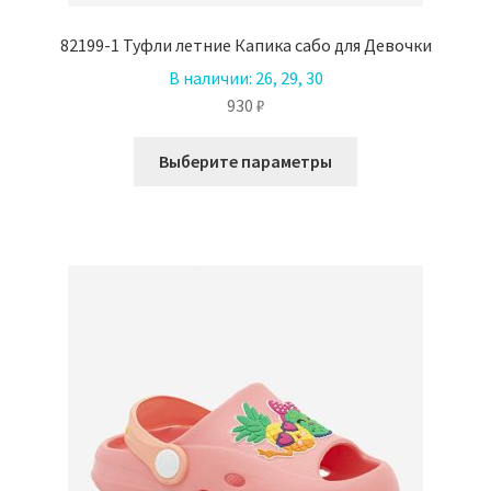
82199-1 Туфли летние Капика сабо для Девочки
В наличии:
26, 29, 30
930
₽
Этот
Выберите параметры
товар
имеет
несколько
вариаций.
Опции
можно
выбрать
на
странице
товара.