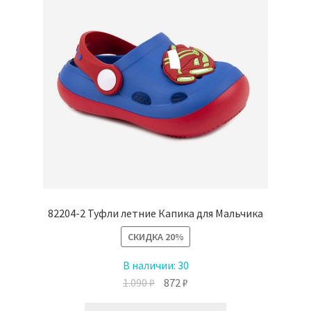
выбрать
на
странице
товара.
82204-2 Туфли летние Капика для Мальчика
СКИДКА
20%
В наличии:
30
Первоначальная
Текущая
1.090
₽
872
₽
цена
цена:
Этот