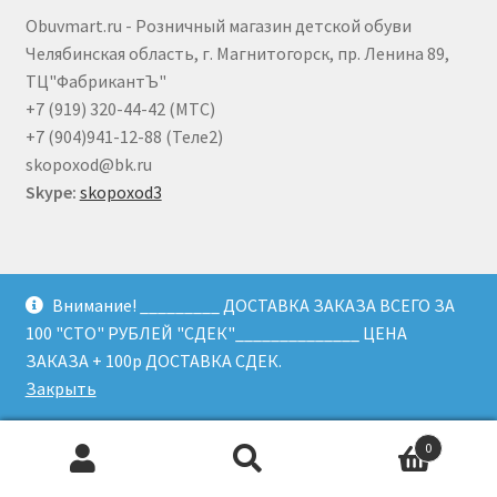
Obuvmart.ru - Розничный магазин детской обуви
Челябинская область, г. Магнитогорск, пр. Ленина 89,
ТЦ"ФабрикантЪ"
+7 (919) 320-44-42 (МТС)
+7 (904)941-12-88 (Теле2)
skopoxod@bk.ru
Skype:
skopoxod3
ИП
Дробышев В. Ю.
Внимание! _________ ДОСТАВКА ЗАКАЗА ВСЕГО ЗА
ОГРН
323745600084021
100 "СТО" РУБЛЕЙ "СДЕК"______________ ЦЕНА
ИНН
744513189515
ЗАКАЗА + 100р ДОСТАВКА СДЕК.
Банковские реквизиты:
Закрыть
Расчетный счет:
40802810472000080710
БИК
047501602
0
Кор.счет
30101810700000000602
Искать:
Поиск
Наименование банка:
ПАО СБЕРБАНК