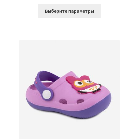
Этот
Выберите параметры
товар
имеет
несколько
вариаций.
Опции
можно
выбрать
на
странице
товара.