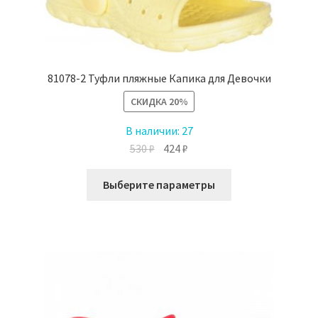
странице
товара.
81078-2 Туфли пляжные Капика для Девочки
СКИДКА
20%
В наличии:
27
Первоначальная
Текущая
530
₽
424
₽
цена
цена:
Этот
составляла
424 ₽.
Выберите параметры
товар
530 ₽.
имеет
несколько
вариаций.
Опции
можно
выбрать