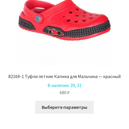
на
странице
товара.
82169-1 Туфли летние Капика для Мальчика — красный
В наличии:
29, 31
680
₽
Этот
Выберите параметры
товар
имеет
несколько