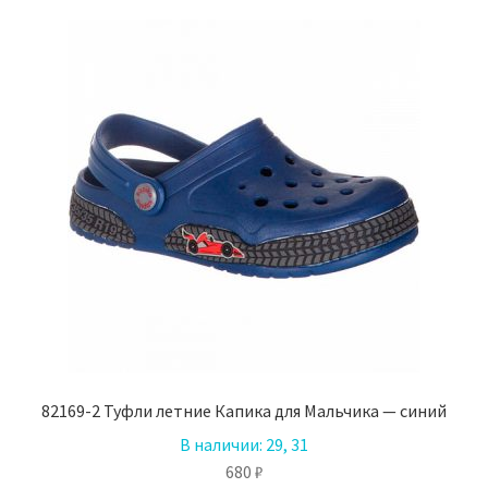
вариаций.
Опции
можно
выбрать
на
странице
товара.
82169-2 Туфли летние Капика для Мальчика — синий
В наличии:
29, 31
680
₽