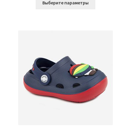
составляла
872 ₽.
Выберите параметры
товар
1.090 ₽.
имеет
несколько
вариаций.
Опции
можно
выбрать
на
странице
товара.