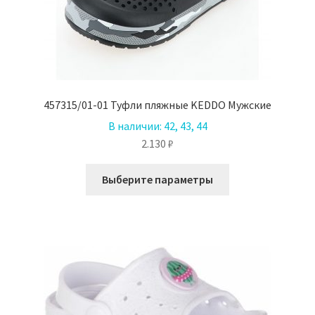
457315/01-01 Туфли пляжные KEDDO Мужские
В наличии:
42, 43, 44
2.130
₽
Этот
Выберите параметры
товар
имеет
несколько
вариаций.
Опции
можно
выбрать
на