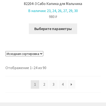
82204-3 Сабо Капика для Мальчика
В наличии:
23, 24, 26, 27, 29, 30
980
₽
Этот
Выберите параметры
товар
имеет
несколько
вариаций.
Опции
можно
выбрать
Отображение 1–24 из 90
на
странице
1
2
3
4
товара.