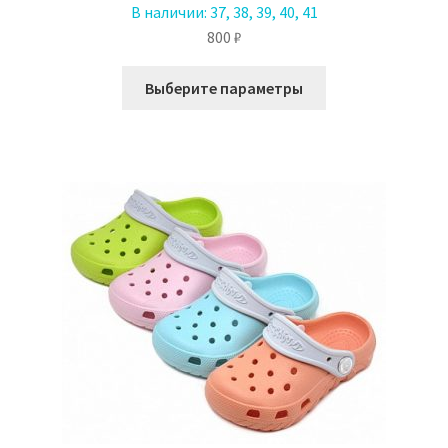
В наличии:
37, 38, 39, 40, 41
800
₽
Этот
Выберите параметры
товар
имеет
несколько
вариаций.
Опции
можно
выбрать
на
странице
товара.