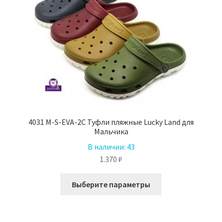
выбрать
на
странице
товара.
4031 M-S-EVA-2C Туфли пляжные Lucky Land для
Мальчика
В наличии:
43
1.370
₽
Этот
Выберите параметры
товар
имеет
несколько