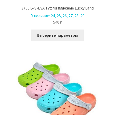
3750 B-S-EVA Туфли пляжные Lucky Land
В наличии:
24, 25, 26, 27, 28, 29
540
₽
Этот
Выберите параметры
товар
имеет
несколько
вариаций.
Опции
можно
выбрать
на
странице
товара.