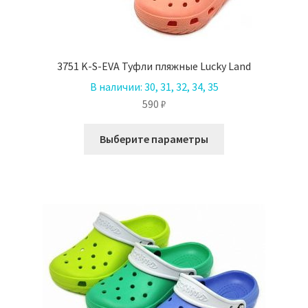
3751 K-S-EVA Туфли пляжные Lucky Land
В наличии:
30, 31, 32, 34, 35
590
₽
Этот
Выберите параметры
товар
имеет
несколько
вариаций.
Опции
можно
выбрать
на
странице
товара.