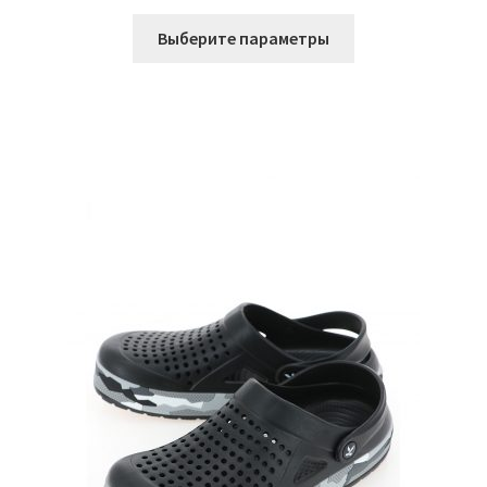
Этот
Выберите параметры
товар
имеет
несколько
вариаций.
Опции
можно
выбрать
на
странице
товара.