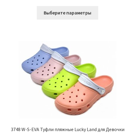
Этот
Выберите параметры
товар
имеет
несколько
вариаций.
Опции
можно
выбрать
на
странице
товара.
3748 W-S-EVA Туфли пляжные Lucky Land для Девочки