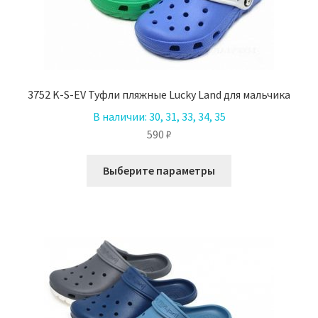
3752 K-S-EV Туфли пляжные Lucky Land для мальчика
В наличии:
30, 31, 33, 34, 35
590
₽
Этот
Выберите параметры
товар
имеет
несколько
вариаций.
Опции
можно
выбрать
на