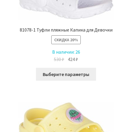
странице
товара.
81078-1 Туфли пляжные Капика для Девочки
СКИДКА
20%
В наличии:
26
Первоначальная
Текущая
530
₽
424
₽
цена
цена:
Этот
составляла
424 ₽.
Выберите параметры
товар
530 ₽.
имеет
несколько
вариаций.
Опции
можно
выбрать
на