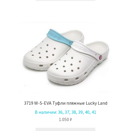
690 ₽.
имеет
несколько
вариаций.
Опции
можно
выбрать
на
странице
товара.
3719 W-S-EVA Туфли пляжные Lucky Land
В наличии:
36, 37, 38, 39, 40, 41
1.050
₽