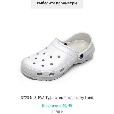
Этот
Выберите параметры
товар
имеет
несколько
вариаций.
Опции
можно
выбрать
на
странице
товара.
3723 M-S-EVA Туфли пляжные Lucky Land
В наличии:
41, 45
1.190
₽