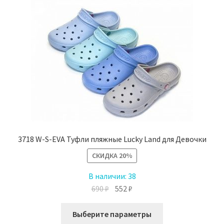
Опции
можно
выбрать
на
странице
товара.
3718 W-S-EVA Туфли пляжные Lucky Land для Девочки
СКИДКА
20%
В наличии:
38
Первоначальная
Текущая
690
₽
552
₽
цена
цена:
Этот
составляла
552 ₽.
Выберите параметры
товар