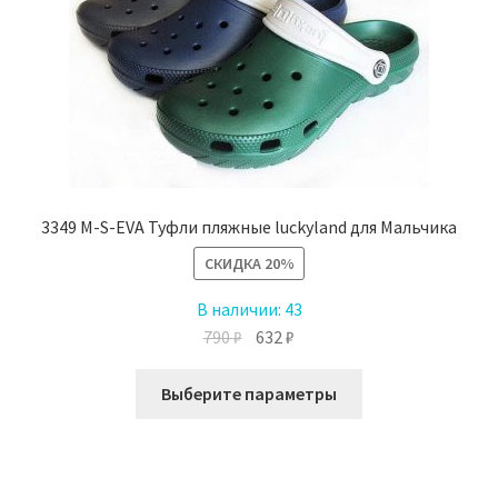
3349 M-S-EVA Туфли пляжные luckyland для Мальчика
СКИДКА
20%
В наличии:
43
Первоначальная
Текущая
790
₽
632
₽
цена
цена:
Этот
составляла
632 ₽.
Выберите параметры
товар
790 ₽.
имеет
несколько
вариаций.