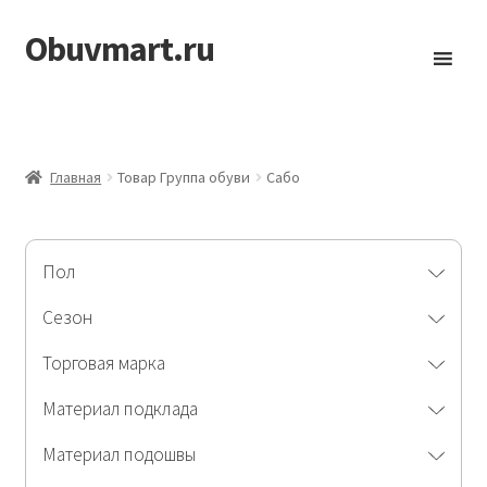
Obuvmart.ru
Перейти
Перейти
к
к
навигации
содержимому
Главная
Товар Группа обуви
Сабо
Пол
Сезон
Торговая марка
Материал подклада
Материал подошвы