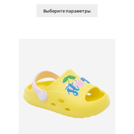
Этот
Выберите параметры
товар
имеет
несколько
вариаций.
Опции
можно
выбрать
на
странице
товара.