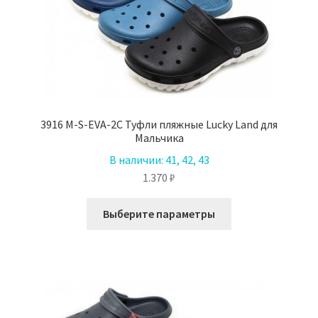
странице
товара.
3916 M-S-EVA-2C Туфли пляжные Lucky Land для
Мальчика
В наличии:
41, 42, 43
1.370
₽
Этот
Выберите параметры
товар
имеет
несколько
вариаций.
Опции
можно