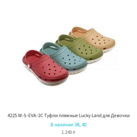
вариаций.
Опции
можно
выбрать
на
странице
товара.
4225 W-S-EVA-2C Туфли пляжные Lucky Land для Девочки
В наличии:
38, 40
1.240
₽