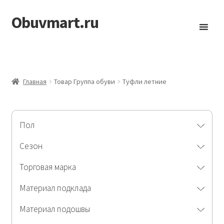
Obuvmart.ru
Перейти
Перейти
к
к
навигации
содержимому
Главная
Товар Группа обуви
Туфли летние
Пол
Сезон
Торговая марка
Материал подклада
Материал подошвы