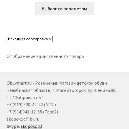
Этот
Выберите параметры
товар
имеет
несколько
вариаций.
Опции
можно
выбрать
Отображение единственного товара
на
странице
товара.
Obuvmart.ru - Розничный магазин детской обуви
Челябинская область, г. Магнитогорск, пр. Ленина 89,
ТЦ"ФабрикантЪ"
+7 (919) 320-44-42 (МТС)
+7 (904)941-12-88 (Теле2)
skopoxod@bk.ru
Skype:
skopoxod3