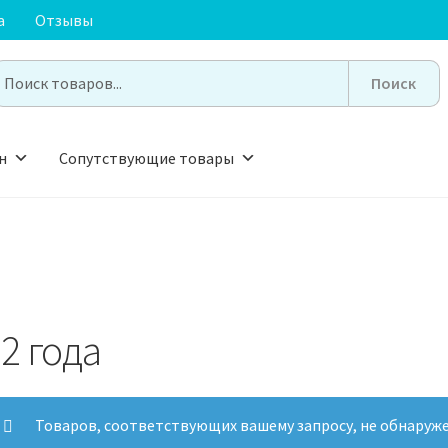
а
Отзывы
earch
or:
н
Сопутствующие товары
-2 года
Товаров, соответствующих вашему запросу, не обнаруже