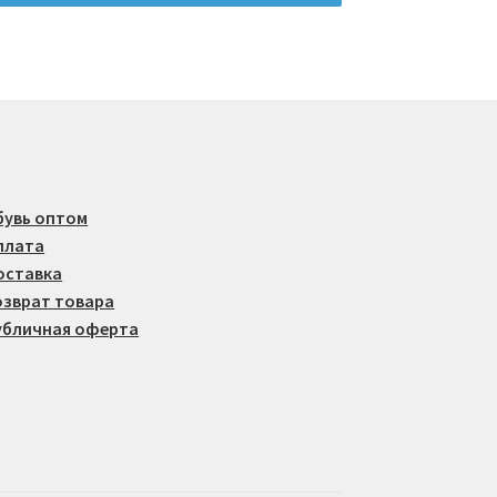
бувь оптом
плата
оставка
озврат товара
убличная оферта