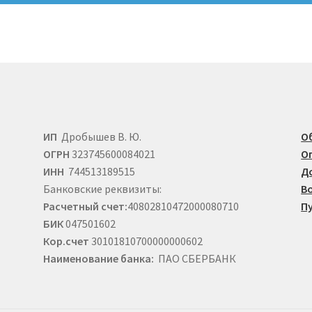
ИП
Дробышев В. Ю.
О
ОГРН
323745600084021
О
ИНН
744513189515
Д
Банковские реквизиты:
В
Расчетный счет:
40802810472000080710
П
БИК
047501602
Кор.счет
30101810700000000602
Наименование банка:
ПАО СБЕРБАНК