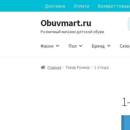
Доставка
Оплата
Возврат товар
Obuvmart.ru
Перейти
Перейти
S
к
к
f
Розничный магазин детской обуви
навигации
содержимому
Фасон
Пол
Бренд
Сезо
Главная
Товар Размер
1-2 года
1