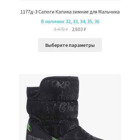
1177д-3 Сапоги Капика зимние для Мальчика
В наличии:
32, 33, 34, 35, 36
Первоначальная
Текущая
3.470
₽
2.603
₽
цена
цена:
Этот
составляла
2.603 ₽.
Выберите параметры
товар
3.470 ₽.
имеет
несколько
вариаций.
Опции
можно
выбрать
на
странице
товара.