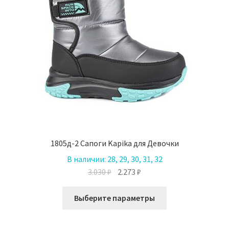
1805д-2 Сапоги Kapika для Девочки
В наличии:
28, 29, 30, 31, 32
Первоначальная
Текущая
3.030
₽
2.273
₽
цена
цена:
Этот
составляла
2.273 ₽.
Выберите параметры
товар
3.030 ₽.
имеет