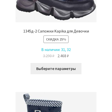
1345д-2 Сапожки Kapika для Девочки
СКИДКА
25%
В наличии:
31, 32
Первоначальная
Текущая
3.290
₽
2.468
₽
цена
цена:
Этот
составляла
2.468 ₽.
Выберите параметры
товар
3.290 ₽.
имеет
несколько
вариаций.
Опции
можно
выбрать