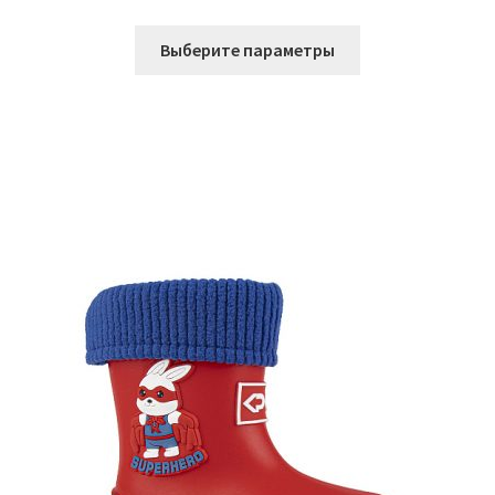
цена
цена:
Этот
составляла
2.453 ₽.
Выберите параметры
товар
3.270 ₽.
имеет
несколько
вариаций.
Опции
можно
выбрать
на
странице
товара.