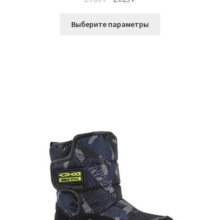
цена
цена:
Этот
составляла
2.025 ₽.
Выберите параметры
товар
2.700 ₽.
имеет
несколько
вариаций.
Опции
можно
выбрать
на
странице
товара.