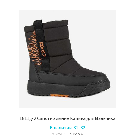
несколько
вариаций.
Опции
можно
выбрать
на
странице
товара.
1811д-2 Сапоги зимние Капика для Мальчика
В наличии:
31, 32
Первоначальная
Текущая
3.470
₽
2.603
₽