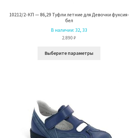
10212/2-КП — 86,29 Туфли летние для Девочки фуксия-
бел
В наличии:
32, 33
2.890
₽
Этот
Выберите параметры
товар
имеет
несколько
вариаций.
Опции
можно
выбрать
на
странице
товара.