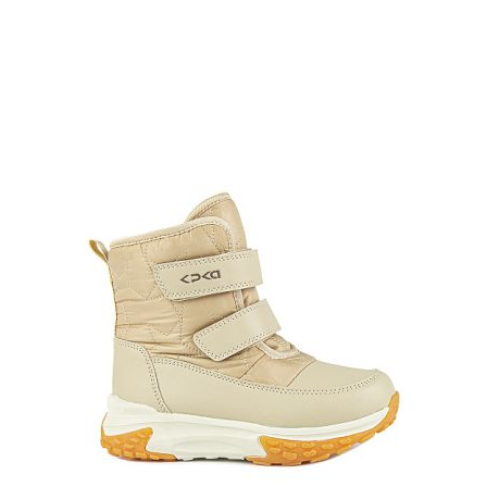
несколько
вариаций.
Опции
можно
выбрать
на
странице
товара.