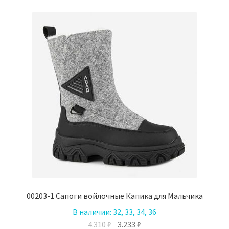
вариаций.
Опции
можно
выбрать
на
странице
товара.
00203-1 Сапоги войлочные Капика для Мальчика
В наличии:
32, 33, 34, 36
Первоначальная
Текущая
4.310
₽
3.233
₽