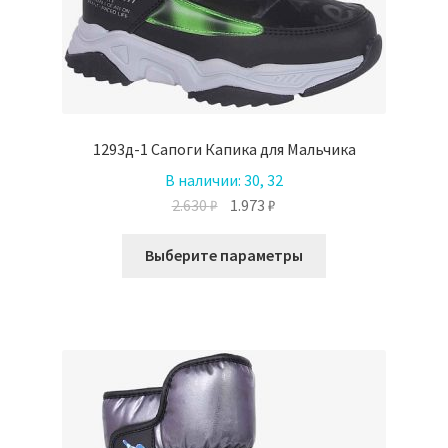
1293д-1 Сапоги Капика для Мальчика
В наличии:
30, 32
Первоначальная
Текущая
2.630
₽
1.973
₽
цена
цена:
Этот
составляла
1.973 ₽.
Выберите параметры
товар
2.630 ₽.
имеет
несколько
вариаций.
Опции
можно
выбрать
на