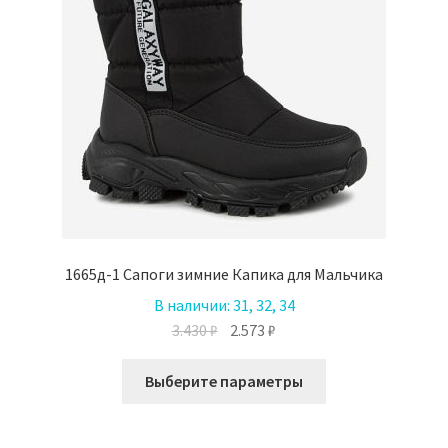
на
странице
товара.
1665д-1 Сапоги зимние Капика для Мальчика
В наличии:
31, 32, 34
Первоначальная
Текущая
3.430
₽
2.573
₽
цена
цена:
Этот
составляла
2.573 ₽.
Выберите параметры
товар
3.430 ₽.
имеет
несколько