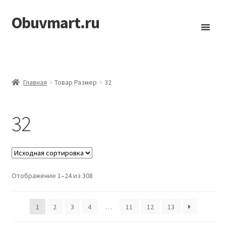
Obuvmart.ru
Перейти
Перейти
к
к
навигации
содержимому
Главная
Товар Размер
32
32
Отображение 1–24 из 308
1
2
3
4
…
11
12
13