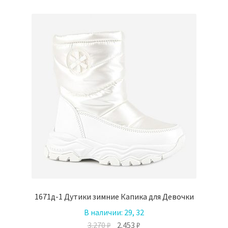
вариаций.
Опции
можно
выбрать
на
странице
товара.
1671д-1 Дутики зимние Капика для Девочки
В наличии:
29, 32
Первоначальная
Текущая
3.270
₽
2.453
₽