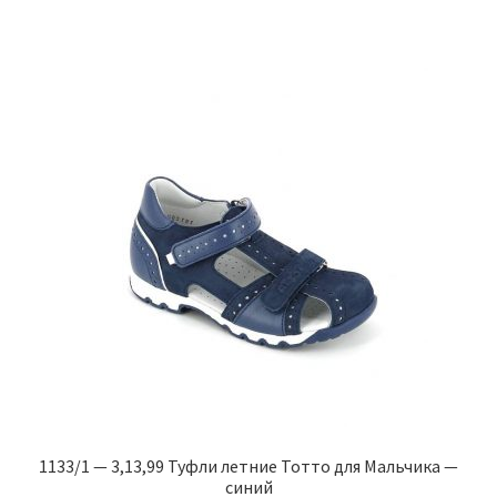
имеет
несколько
вариаций.
Опции
можно
выбрать
на
странице
товара.
1133/1 — 3,13,99 Туфли летние Тотто для Мальчика —
синий