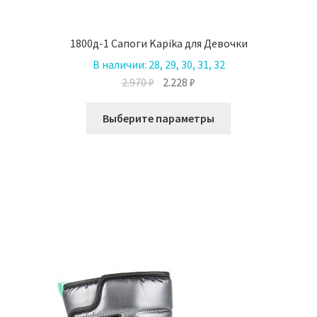
1800д-1 Сапоги Kapika для Девочки
В наличии:
28, 29, 30, 31, 32
Первоначальная
Текущая
2.970
₽
2.228
₽
цена
цена:
Этот
составляла
2.228 ₽.
Выберите параметры
товар
2.970 ₽.
имеет
несколько
вариаций.
Опции
можно
выбрать
на
странице
товара.