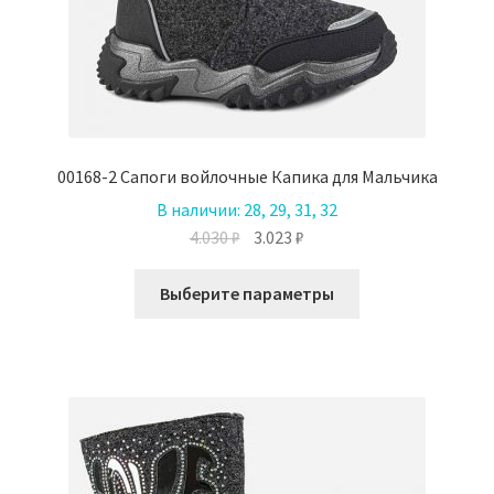
00168-2 Сапоги войлочные Капика для Мальчика
В наличии:
28, 29, 31, 32
Первоначальная
Текущая
4.030
₽
3.023
₽
цена
цена:
Этот
составляла
3.023 ₽.
Выберите параметры
товар
4.030 ₽.
имеет
несколько
вариаций.
Опции
можно
выбрать