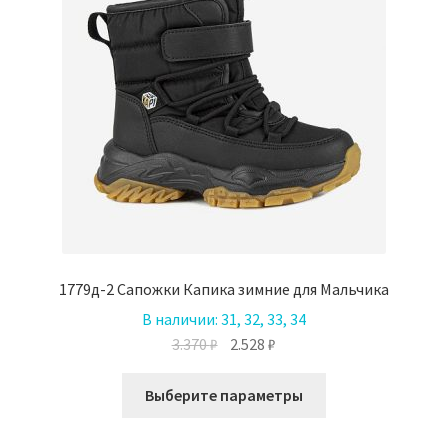
на
странице
товара.
1779д-2 Сапожки Капика зимние для Мальчика
В наличии:
31, 32, 33, 34
Первоначальная
Текущая
3.370
₽
2.528
₽
цена
цена:
Этот
составляла
2.528 ₽.
Выберите параметры
товар
3.370 ₽.
имеет