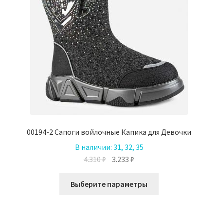
на
странице
товара.
00194-2 Сапоги войлочные Капика для Девочки
В наличии:
31, 32, 35
Первоначальная
Текущая
4.310
₽
3.233
₽
цена
цена:
Этот
составляла
3.233 ₽.
Выберите параметры
товар
4.310 ₽.
имеет
несколько