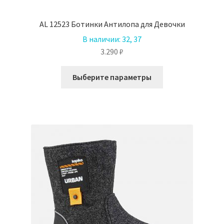
AL 12523 Ботинки Антилопа для Девочки
В наличии:
32, 37
3.290
₽
Этот
Выберите параметры
товар
имеет
несколько
вариаций.
Опции
можно
выбрать
на
странице
товара.