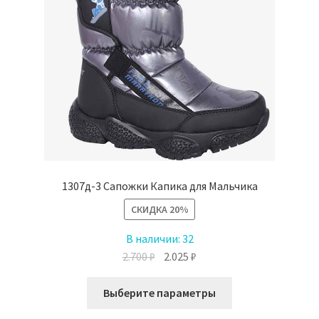
странице
товара.
1307д-3 Сапожки Капика для Мальчика
СКИДКА
20%
В наличии:
32
Первоначальная
Текущая
2.700
₽
2.025
₽
цена
цена:
Этот
составляла
2.025 ₽.
Выберите параметры
товар
2.700 ₽.