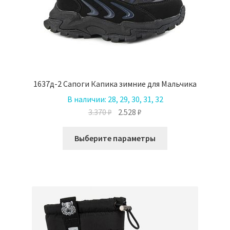
1637д-2 Сапоги Капика зимние для Мальчика
В наличии:
28, 29, 30, 31, 32
Первоначальная
Текущая
3.370
₽
2.528
₽
цена
цена:
Этот
составляла
2.528 ₽.
Выберите параметры
товар
3.370 ₽.
имеет
несколько
вариаций.
Опции
можно
выбрать