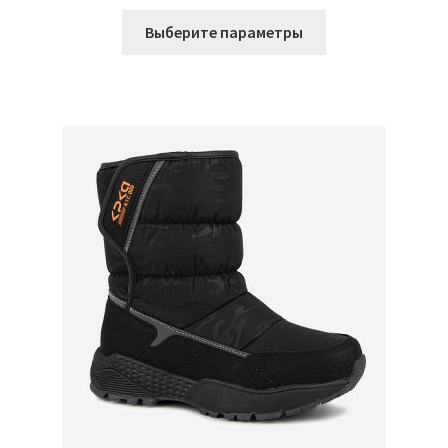
Этот
Выберите параметры
товар
имеет
несколько
вариаций.
Опции
можно
выбрать
на
странице
товара.