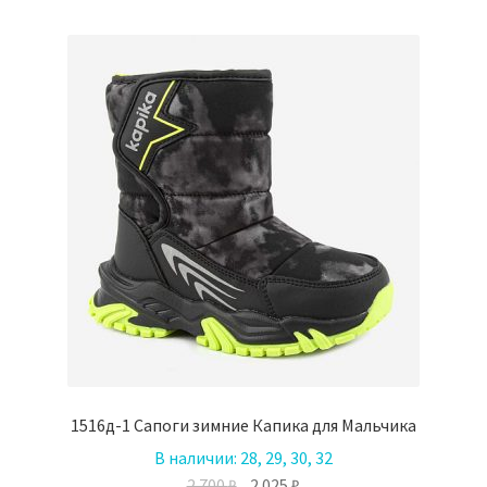
несколько
вариаций.
Опции
можно
выбрать
на
странице
товара.
1516д-1 Сапоги зимние Капика для Мальчика
В наличии:
28, 29, 30, 32
Первоначальная
Текущая
2.700
₽
2.025
₽