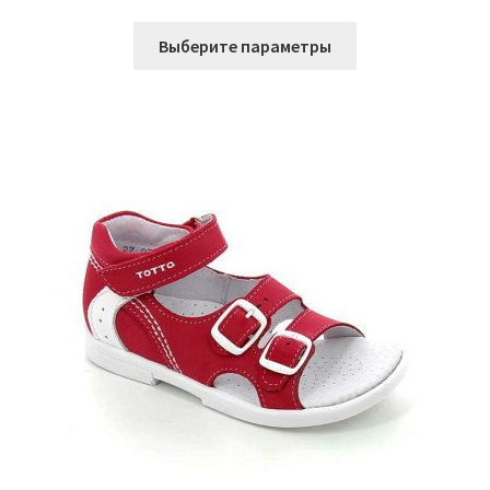
цена
цена:
Этот
составляла
3.233 ₽.
Выберите параметры
товар
4.310 ₽.
имеет
несколько
вариаций.
Опции
можно
выбрать
на
странице
товара.