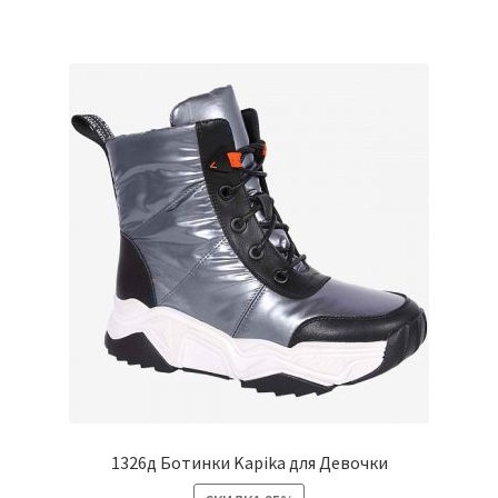
имеет
несколько
вариаций.
Опции
можно
выбрать
на
странице
товара.
1326д Ботинки Kapika для Девочки