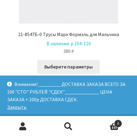
21-8547Б-0 Трусы Марк Формэль для Мальчика
В наличии:
р.104-110
380
₽
Этот
Выберите параметры
товар
имеет
Внимание! _________ ДОСТАВКА ЗАКАЗА ВСЕГО ЗА
несколько
100 "СТО" РУБЛЕЙ "СДЕК"______________ ЦЕНА
вариаций.
ЗАКАЗА + 100р ДОСТАВКА СДЕК.
Опции
Закрыть
можно
выбрать
0
на
Искать:
Поиск
странице