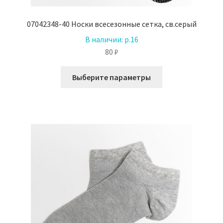
07042348-40 Носки всесезонные сетка, св.серый
В наличии:
р.16
80
₽
Этот
Выберите параметры
товар
имеет
несколько
вариаций.
Опции
можно
выбрать
на
странице
товара.