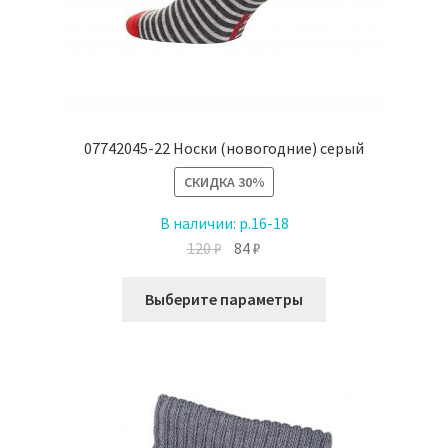
07742045-22 Носки (новогодние) серый
СКИДКА
30%
В наличии:
р.16-18
Первоначальная
Текущая
120
₽
84
₽
цена
цена:
Этот
составляла
84 ₽.
Выберите параметры
товар
120 ₽.
имеет
несколько
вариаций.
Опции
можно