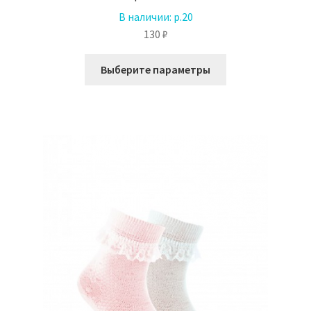
В наличии:
р.20
130
₽
Этот
Выберите параметры
товар
имеет
несколько
вариаций.
Опции
можно
выбрать
на
странице
товара.