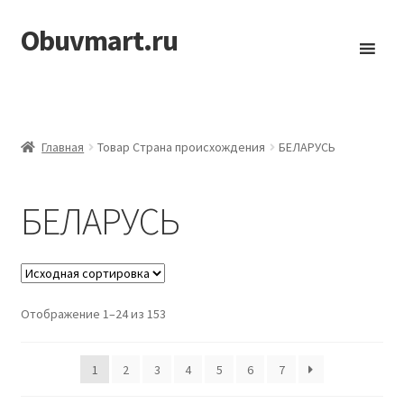
Obuvmart.ru
Перейти
Перейти
к
к
навигации
содержимому
Главная
Товар Страна происхождения
БЕЛАРУСЬ
БЕЛАРУСЬ
Отображение 1–24 из 153
1
2
3
4
5
6
7