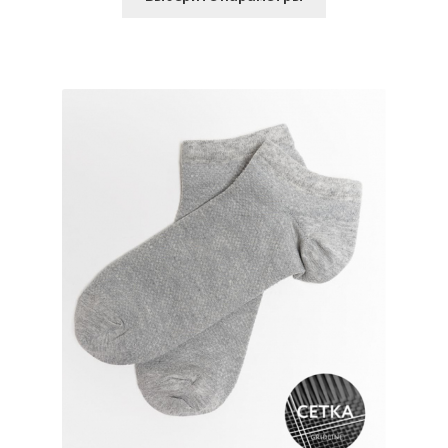
товар
имеет
несколько
вариаций.
Опции
можно
выбрать
на
странице
товара.