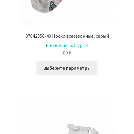
07842358-40 Носки всесезонные, серый
В наличии:
р.12, р.14
80
₽
Этот
Выберите параметры
товар
имеет
несколько
вариаций.
Опции
можно
выбрать
на
странице