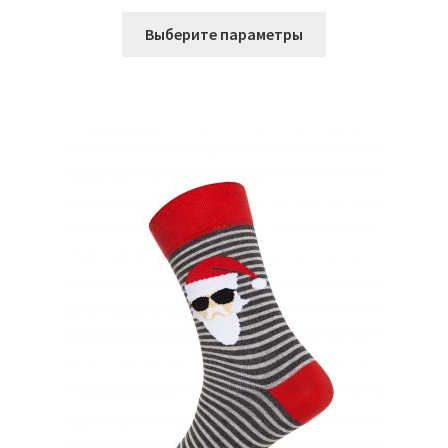
Этот
Выберите параметры
товар
имеет
несколько
вариаций.
Опции
можно
выбрать
на
странице
товара.