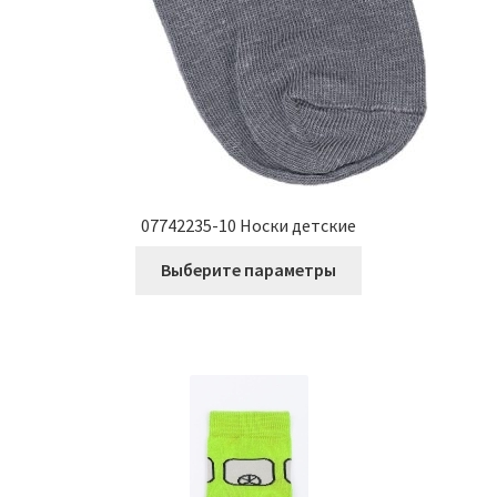
07742235-10 Носки детские
Этот
Выберите параметры
товар
имеет
несколько
вариаций.
Опции
можно
выбрать
на