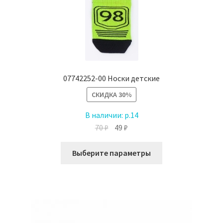
странице
товара.
07742252-00 Носки детские
СКИДКА
30%
В наличии:
р.14
Первоначальная
Текущая
70
₽
49
₽
цена
цена:
Этот
составляла
49 ₽.
Выберите параметры
товар
70 ₽.
имеет
несколько
вариаций.
Опции
можно