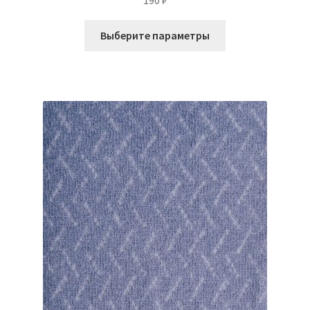
190
₽
Этот
Выберите параметры
товар
имеет
несколько
вариаций.
Опции
можно
выбрать
на
странице
товара.