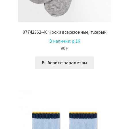
07742362-40 Носки всесезонные, т.серый
В наличии:
р.16
90
₽
Этот
Выберите параметры
товар
имеет
несколько
вариаций.
Опции
можно
выбрать
на
странице