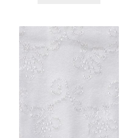
товар
имеет
несколько
вариаций.
Опции
можно
выбрать
на
странице
товара.