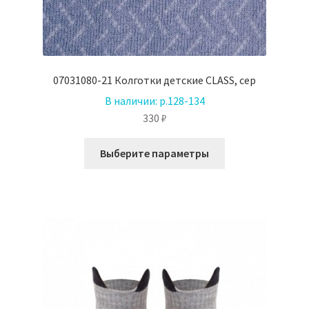
07031080-21 Колготки детские CLASS, сер
В наличии:
р.128-134
330
₽
Этот
Выберите параметры
товар
имеет
несколько
вариаций.
Опции
можно
выбрать
на
странице