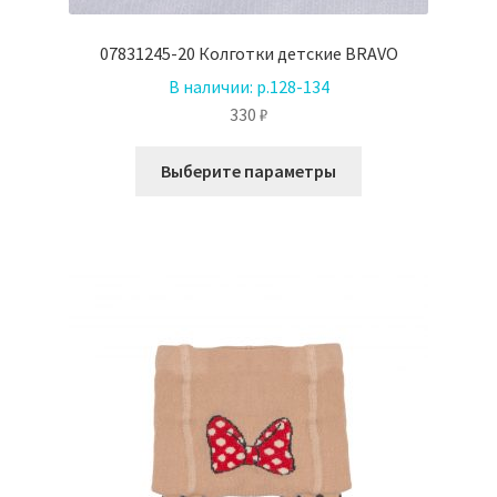
07831245-20 Колготки детские BRAVO
В наличии:
р.128-134
330
₽
Этот
Выберите параметры
товар
имеет
несколько
вариаций.
Опции
можно
выбрать
на
странице
товара.