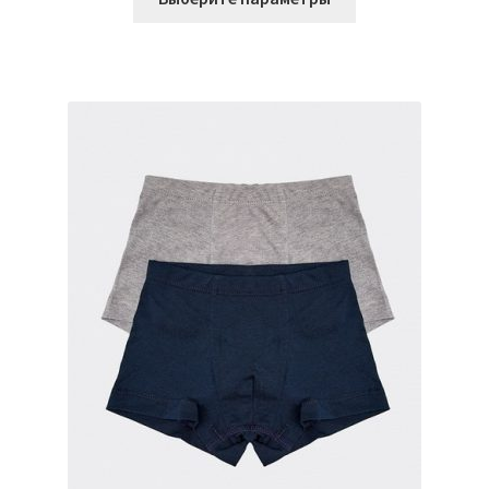
товар
имеет
несколько
вариаций.
Опции
можно
выбрать
на
странице
товара.