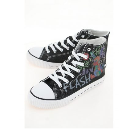
Опции
можно
выбрать
на
странице
товара.