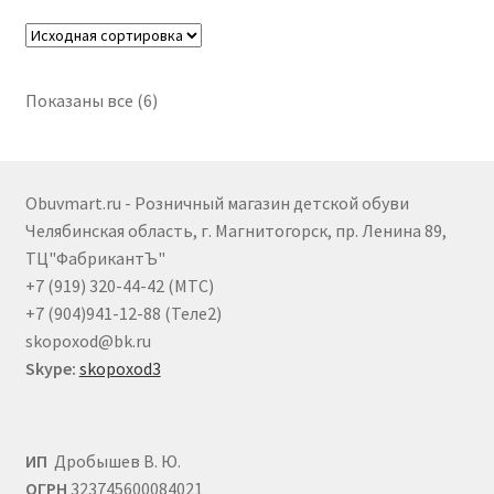
вариаций.
Опции
можно
выбрать
Показаны все (6)
на
странице
товара.
Obuvmart.ru - Розничный магазин детской обуви
Челябинская область, г. Магнитогорск, пр. Ленина 89,
ТЦ"ФабрикантЪ"
+7 (919) 320-44-42 (МТС)
+7 (904)941-12-88 (Теле2)
skopoxod@bk.ru
Skype:
skopoxod3
ИП
Дробышев В. Ю.
ОГРН
323745600084021