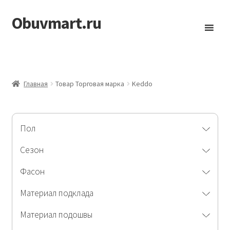
Obuvmart.ru
Перейти
Перейти
к
к
навигации
содержимому
Главная
Товар Торговая марка
Keddo
Пол
Сезон
Фасон
Материал подклада
Материал подошвы