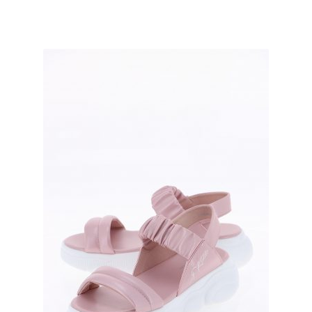
имеет
несколько
вариаций.
Опции
можно
выбрать
на
странице
товара.