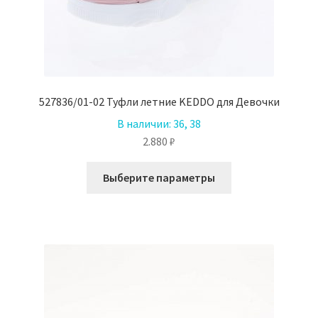
527836/01-02 Туфли летние KEDDO для Девочки
В наличии:
36, 38
2.880
₽
Этот
Выберите параметры
товар
имеет
несколько
вариаций.
Опции
можно
выбрать
на