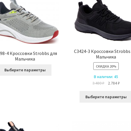
Опции
можно
выбрать
на
странице
товара.
C3424-3 Кроссовки Strobbs
98-4 Кроссовки Strobbs для
Мальчика
Мальчика
СКИДКА
20%
Этот
Выберите параметры
товар
В наличии:
45
имеет
Первоначальн
Текущ
3.480
₽
2.784
₽
несколько
цена
цена:
вариаций.
составляла
2.784 ₽
Выберите параметры
Опции
3.480 ₽.
можно
выбрать
на
странице