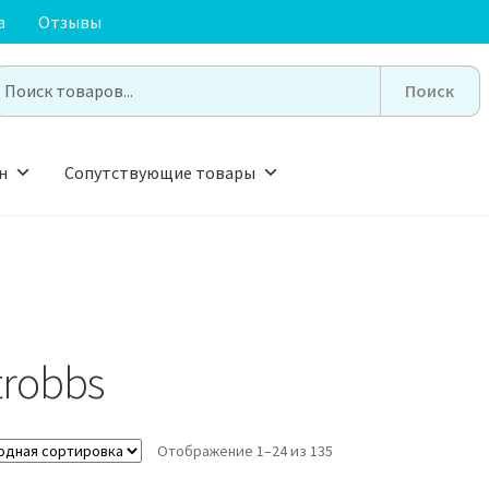
а
Отзывы
earch
or:
н
Сопутствующие товары
trobbs
Отображение 1–24 из 135