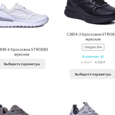
C3854-3 Кроссовки STRO
мужские
СКИДКА
20%
849-6 Кроссовки STROBBS
мужские
В наличии:
43
Этот
Первоначальн
Текущ
5.420
₽
4.336
₽
Выберите параметры
товар
цена
цена:
имеет
составляла
4.336 ₽
Выберите параметры
несколько
5.420 ₽.
вариаций.
Опции
можно
выбрать
на
странице