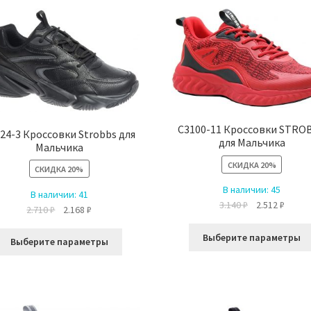
вариаций.
Опции
можно
выбрать
на
странице
товара.
C3100-11 Кроссовки STRO
24-3 Кроссовки Strobbs для
для Мальчика
Мальчика
СКИДКА
20%
СКИДКА
20%
В наличии:
45
В наличии:
41
Первоначальн
Текущ
3.140
₽
2.512
₽
Первоначальная
Текущая
2.710
₽
2.168
₽
цена
цена:
цена
цена:
составляла
2.512 ₽
Этот
Выберите параметры
составляла
2.168 ₽.
Выберите параметры
3.140 ₽.
товар
2.710 ₽.
имеет
несколько
вариаций.