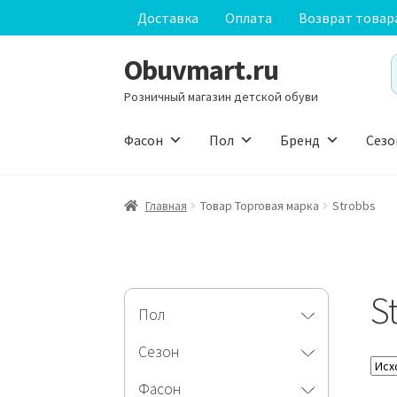
Доставка
Оплата
Возврат товар
Obuvmart.ru
Перейти
Перейти
S
к
к
f
Розничный магазин детской обуви
навигации
содержимому
Фасон
Пол
Бренд
Сезо
Главная
Товар Торговая марка
Strobbs
S
Пол
Сезон
Фасон