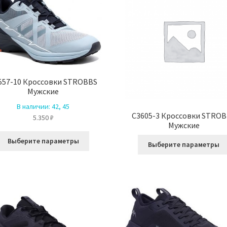
товара.
557-10 Кроссовки STROBBS
Мужские
В наличии:
42, 45
C3605-3 Кроссовки STRO
5.350
₽
Мужские
Этот
Выберите параметры
Выберите параметры
товар
имеет
несколько
вариаций.
Опции
можно
выбрать
на