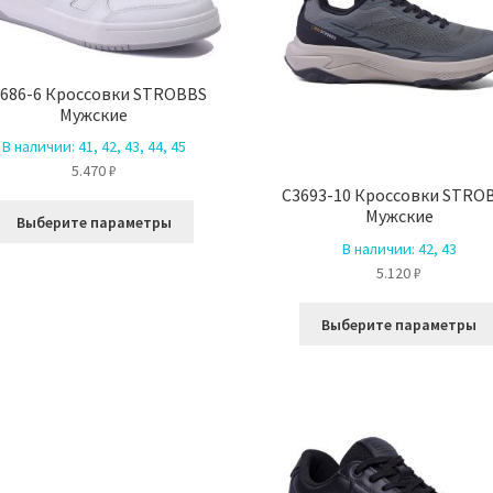
товара.
686-6 Кроссовки STROBBS
Мужские
В наличии:
41, 42, 43, 44, 45
5.470
₽
C3693-10 Кроссовки STRO
Этот
Мужские
Выберите параметры
товар
В наличии:
42, 43
имеет
5.120
₽
несколько
вариаций.
Выберите параметры
Опции
можно
выбрать
на
странице
товара.