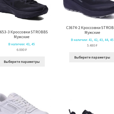
странице
товара.
C3674-2 Кроссовки STRO
653-3 Кроссовки STROBBS
Мужские
Мужские
В наличии:
41, 42, 43, 44, 45
В наличии:
43, 45
5.480
₽
6.000
₽
Выберите параметры
Этот
Выберите параметры
товар
имеет
несколько
вариаций.
Опции
можно
выбрать
на
странице