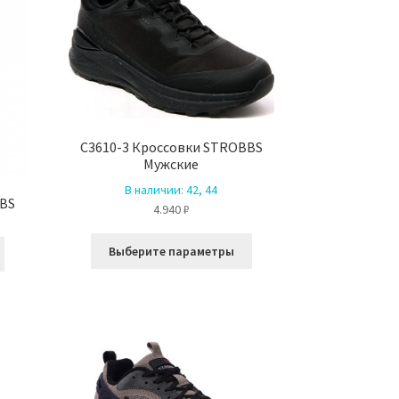
можно
выбрать
выбрать
на
на
странице
странице
товара.
товара.
C3610-3 Кроссовки STROBBS
Мужские
В наличии:
42, 44
BBS
4.940
₽
Этот
Этот
Выберите параметры
товар
товар
имеет
имеет
несколько
несколько
вариаций.
вариаций.
Опции
Опции
можно
можно
выбрать
выбрать