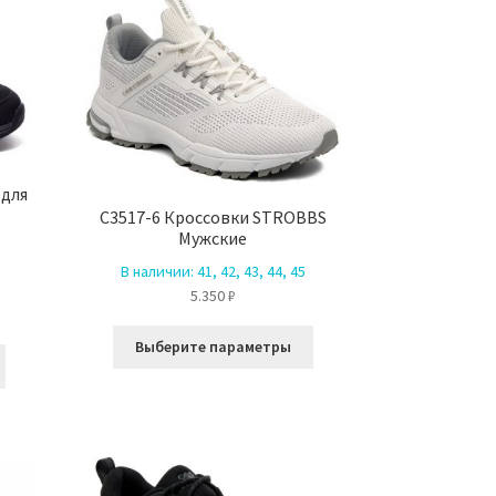
Опции
можно
можно
выбрать
выбрать
на
на
странице
странице
товара.
товара.
 для
C3517-6 Кроссовки STROBBS
Мужские
В наличии:
41, 42, 43, 44, 45
5.350
₽
ая
ая
Этот
Выберите параметры
Этот
товар
.
товар
имеет
имеет
несколько
несколько
вариаций.
вариаций.
Опции
Опции
можно