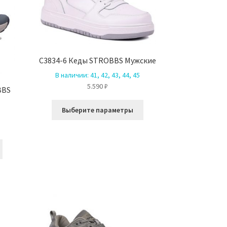
странице
товара.
C3834-6 Кеды STROBBS Мужские
В наличии:
41, 42, 43, 44, 45
5.590
₽
BBS
Этот
Выберите параметры
товар
имеет
несколько
Этот
вариаций.
товар
Опции
имеет
можно
несколько
выбрать
вариаций.
на
Опции
странице
можно
товара.
выбрать