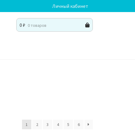
Личный кабинет
0
₽
0 товаров
1
2
3
4
5
6