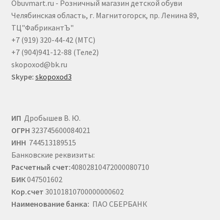
Obuvmart.ru - Розничный магазин детской обуви
Челябинская область, г. Магнитогорск, пр. Ленина 89,
ТЦ"ФабрикантЪ"
+7 (919) 320-44-42 (МТС)
+7 (904)941-12-88 (Теле2)
skopoxod@bk.ru
Skype:
skopoxod3
ИП
Дробышев В. Ю.
ОГРН
323745600084021
ИНН
744513189515
Банковские реквизиты:
Расчетный счет:
40802810472000080710
БИК
047501602
Кор.счет
30101810700000000602
Наименование банка:
ПАО СБЕРБАНК