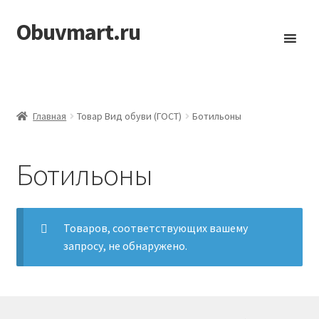
Obuvmart.ru
Перейти
Перейти
к
к
навигации
содержимому
Главная
Товар Вид обуви (ГОСТ)
Ботильоны
Ботильоны
Товаров, соответствующих вашему
запросу, не обнаружено.