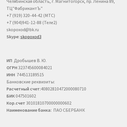
Челябинская область, г. Магнитогорск, пр. Ленина 89,
ТЦ"ФабрикантЪ"
+7 (919) 320-44-42 (МТС)
+7 (904)941-12-88 (Теле2)
skopoxod@bk.ru
Skype:
skopoxod3
ИП
Дробышев В. Ю.
ОГРН
323745600084021
ИНН
744513189515
Банковские реквизиты:
Расчетный счет:
40802810472000080710
БИК
047501602
Кор.счет
30101810700000000602
Наименование банка:
ПАО СБЕРБАНК