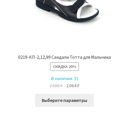
0219-КП-2,12,99 Сандали Тотта для Мальчика
СКИДКА
20%
В наличии:
31
Первоначальная
Текущая
2.580
₽
2.064
₽
цена
цена:
Этот
составляла
2.064 ₽.
Выберите параметры
товар
2.580 ₽.
имеет
несколько
вариаций.