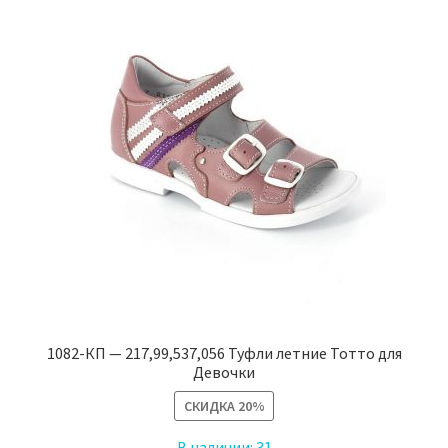
Опции
можно
выбрать
на
странице
товара.
1082-КП — 217,99,537,056 Туфли летние Тотто для
Девочки
СКИДКА
20%
В наличии:
31