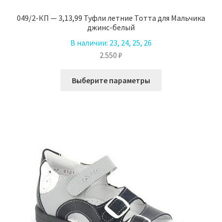
049/2-КП — 3,13,99 Туфли летние Тотта для Мальчика
джинс-белый
В наличии:
23, 24, 25, 26
2.550
₽
Этот
Выберите параметры
товар
имеет
несколько
вариаций.
Опции
можно
выбрать
на
странице
товара.