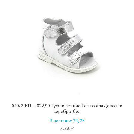
Опции
можно
выбрать
на
странице
товара.
049/2-КП — 022,99 Туфли летние Тотто для Девочки
серебро-бел
В наличии:
23, 25
2.550
₽