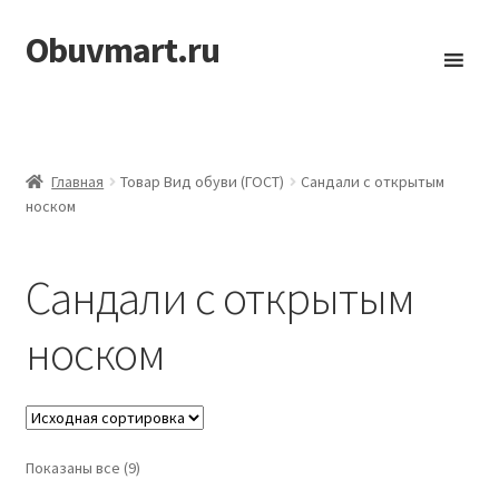
Obuvmart.ru
Перейти
Перейти
к
к
навигации
содержимому
Главная
Товар Вид обуви (ГОСТ)
Сандали с открытым
носком
Сандали с открытым
носком
Показаны все (9)