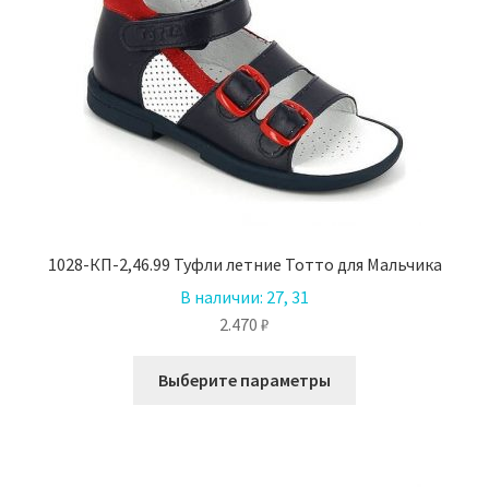
выбрать
на
странице
товара.
1028-КП-2,46.99 Туфли летние Тотто для Мальчика
В наличии:
27, 31
2.470
₽
Этот
Выберите параметры
товар
имеет
несколько
вариаций.