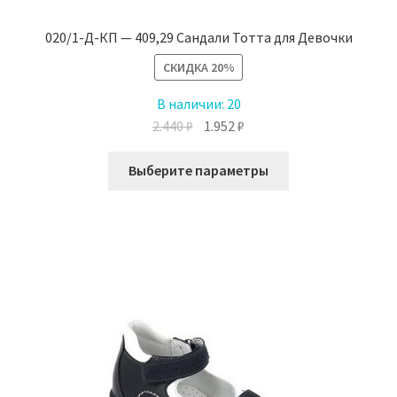
020/1-Д-КП — 409,29 Сандали Тотта для Девочки
СКИДКА
20%
В наличии:
20
Первоначальная
Текущая
2.440
₽
1.952
₽
цена
цена:
Этот
составляла
1.952 ₽.
Выберите параметры
товар
2.440 ₽.
имеет
несколько
вариаций.
Опции
можно
выбрать
на
странице
товара.