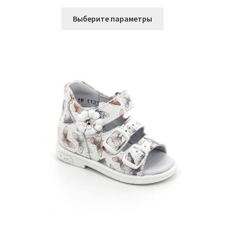
Этот
Выберите параметры
товар
имеет
несколько
вариаций.
Опции
можно
выбрать
на
странице
товара.