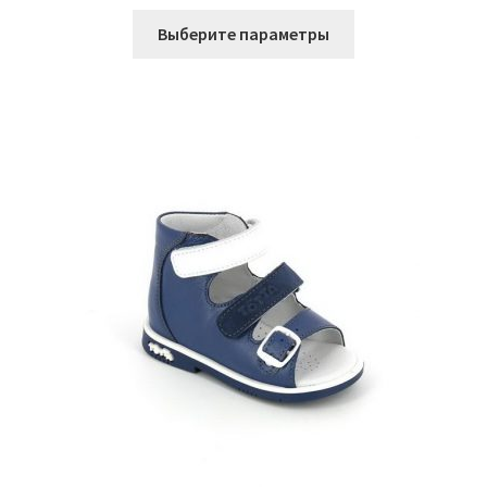
Этот
Выберите параметры
товар
имеет
несколько
вариаций.
Опции
можно
выбрать
на
странице
товара.