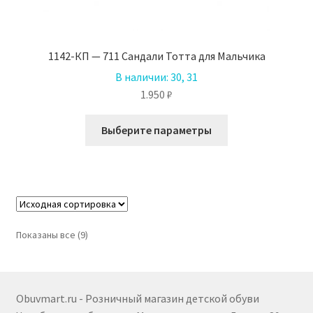
1142-КП — 711 Сандали Тотта для Мальчика
В наличии:
30, 31
1.950
₽
Этот
Выберите параметры
товар
имеет
несколько
вариаций.
Опции
можно
Показаны все (9)
выбрать
на
странице
товара.
Obuvmart.ru - Розничный магазин детской обуви