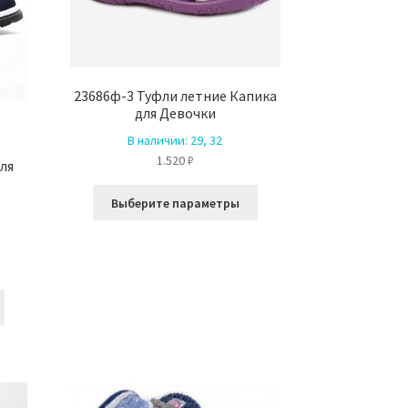
23686ф-3 Туфли летние Капика
для Девочки
В наличии:
29, 32
1.520
₽
ля
Этот
Выберите параметры
товар
имеет
несколько
ая
ая
вариаций.
Опции
Этот
.
можно
товар
выбрать
имеет
на
несколько
странице
вариаций.
товара.
Опции