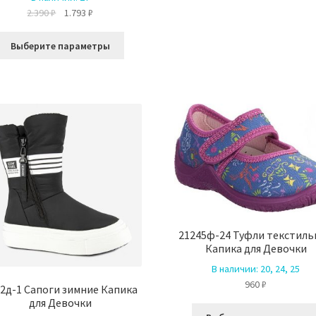
Первоначальная
Текущая
2.390
₽
1.793
₽
цена
цена:
Этот
составляла
1.793 ₽.
Выберите параметры
товар
2.390 ₽.
имеет
несколько
вариаций.
Опции
можно
выбрать
на
странице
товара.
21245ф-24 Туфли текстил
Капика для Девочки
В наличии:
20, 24, 25
960
₽
2д-1 Сапоги зимние Капика
для Девочки