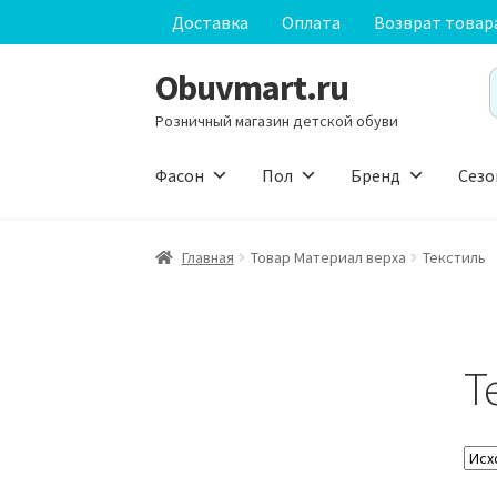
Доставка
Оплата
Возврат товар
Obuvmart.ru
Перейти
Перейти
S
к
к
f
Розничный магазин детской обуви
навигации
содержимому
Фасон
Пол
Бренд
Сезо
Главная
Товар Материал верха
Текстиль
Т