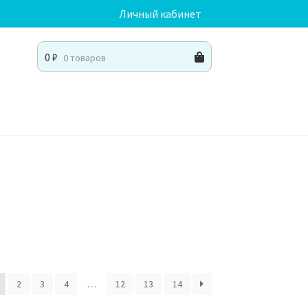
Личный кабинет
0
₽
0 товаров
2
3
4
…
12
13
14