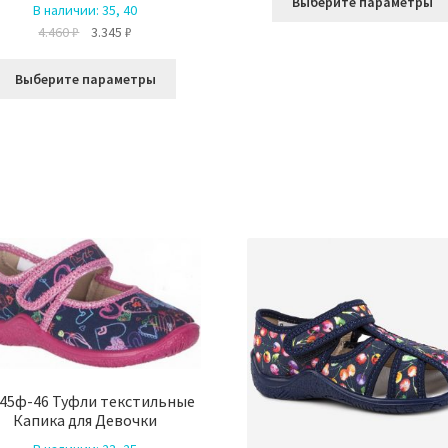
Выберите параметры
В наличии:
35, 40
Первоначальная
Текущая
4.460
₽
3.345
₽
цена
цена:
Этот
составляла
3.345 ₽.
Выберите параметры
товар
4.460 ₽.
имеет
несколько
вариаций.
Опции
можно
выбрать
на
странице
товара.
45ф-46 Туфли текстильные
Капика для Девочки