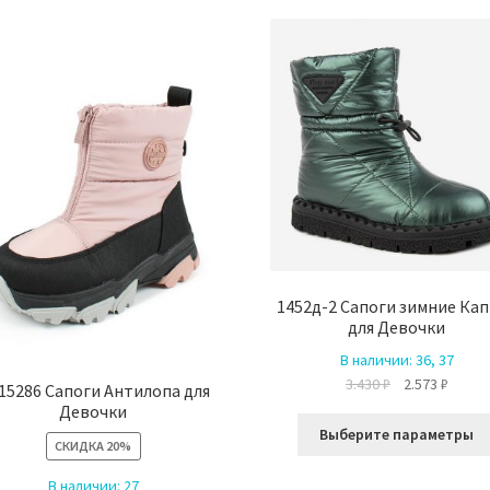
1452д-2 Сапоги зимние Ка
для Девочки
В наличии:
36, 37
Первоначальн
Текущ
3.430
₽
2.573
₽
 15286 Сапоги Антилопа для
цена
цена:
Девочки
составляла
2.573 ₽
Выберите параметры
СКИДКА
20%
3.430 ₽.
В наличии:
27