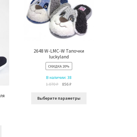
можно
выбрать
на
странице
товара.
2648 W-LMC-W Тапочки
luckyland
СКИДКА
20%
В наличии:
38
Первоначальная
Текущая
1.070
₽
856
₽
цена
цена:
ля
Этот
составляла
856 ₽.
Выберите параметры
товар
1.070 ₽.
имеет
несколько
вариаций.
Этот
Опции
товар
можно