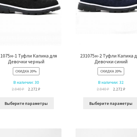
31075н-1 Туфли Капика для
231075н-2 Туфли Капика д
Девочки черный
Девочки синий
СКИДКА
20%
СКИДКА
20%
В наличии:
30
В наличии:
32
Первоначальная
Текущая
Первоначальн
Текущ
2.840
₽
2.272
₽
2.840
₽
2.272
₽
цена
цена:
цена
цена:
Этот
составляла
2.272 ₽.
составляла
2.272 ₽
Выберите параметры
Выберите параметры
товар
2.840 ₽.
2.840 ₽.
имеет
несколько
вариаций.
Опции