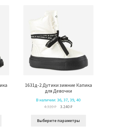
пика
1631д-2 Дутики зимние Капика
для Девочки
В наличии:
36, 37, 39, 40
ая
ая
Первоначальная
Текущая
4.320
₽
3.240
₽
цена
цена:
Этот
Этот
.
составляла
3.240 ₽.
Выберите параметры
товар
товар
4.320 ₽.
имеет
имеет