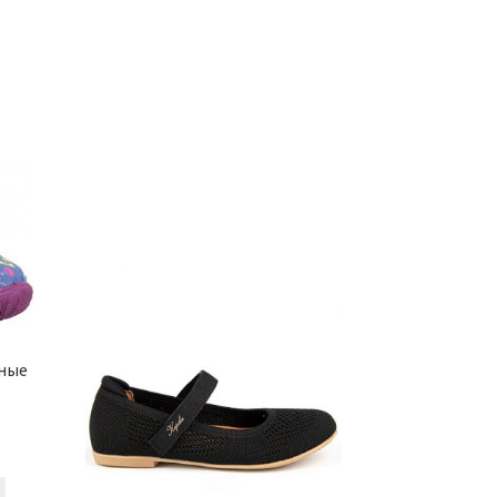
несколько
несколько
вариаций.
вариаций.
Опции
Опции
можно
можно
выбрать
выбрать
на
на
странице
странице
товара.
товара.
ьные
Этот