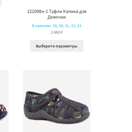
товар
имеет
221008н-1 Туфли Капика для
Девочки
несколько
вариаций.
В наличии:
29, 30, 31, 32, 33
Опции
2.660
₽
можно
Этот
выбрать
Выберите параметры
товар
на
имеет
странице
несколько
товара.
вариаций.
Опции
можно
выбрать
на
странице
товара.