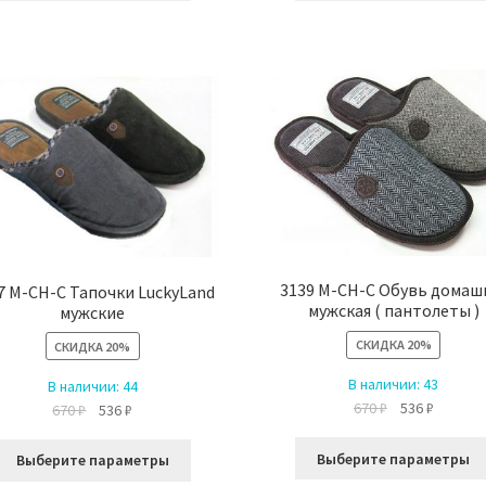
имеет
несколько
вариаций.
Опции
можно
выбрать
на
странице
товара.
3139 M-CH-С Обувь домаш
7 M-CH-С Тапочки LuckyLand
мужская ( пантолеты )
мужские
СКИДКА
20%
СКИДКА
20%
В наличии:
43
В наличии:
44
Первоначальн
Текуща
670
₽
536
₽
Первоначальная
Текущая
670
₽
536
₽
цена
цена:
цена
цена:
Этот
составляла
536 ₽.
составляла
536 ₽.
Выберите параметры
Выберите параметры
товар
670 ₽.
670 ₽.