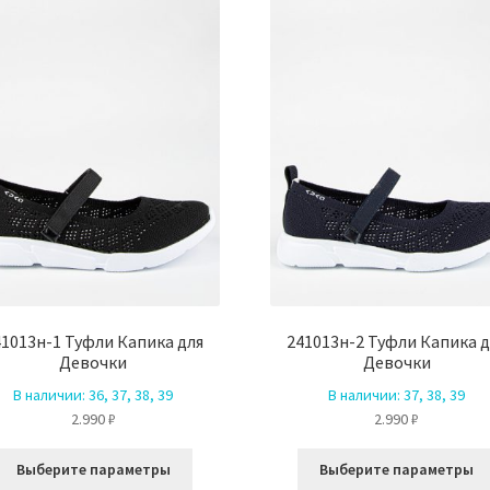
можно
выбрать
на
странице
товара.
41013н-1 Туфли Капика для
241013н-2 Туфли Капика д
Девочки
Девочки
В наличии:
36, 37, 38, 39
В наличии:
37, 38, 39
2.990
₽
2.990
₽
Этот
Выберите параметры
Выберите параметры
товар