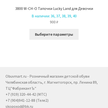
3800 W-CH-O Тапочки Lucky Land для Девочки
В наличии:
36, 37, 38, 39, 40
900
₽
Этот
Выберите параметры
товар
имеет
несколько
вариаций.
Опции
можно
выбрать
Obuvmart.ru - Розничный магазин детской обуви
на
Челябинская область, г. Магнитогорск, пр. Ленина 89,
странице
ТЦ"ФабрикантЪ"
товара.
+7 (919) 320-44-42 (МТС)
+7 (904)941-12-88 (Теле2)
skopoxod@bk.ru