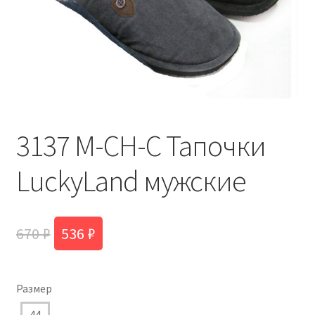
3137 M-CH-С Тапочки
LuckyLand мужские
Первоначальная
Текущая
670
₽
536
₽
цена
цена:
составляла
536 ₽.
Размер
670 ₽.
44