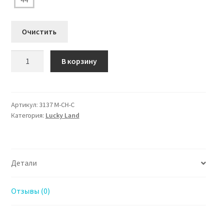
Очистить
Количество
В корзину
товара
3137
M-
CH-
Артикул:
3137 M-CH-С
Категория:
Lucky Land
С
Тапочки
LuckyLand
мужские
Детали
Отзывы (0)