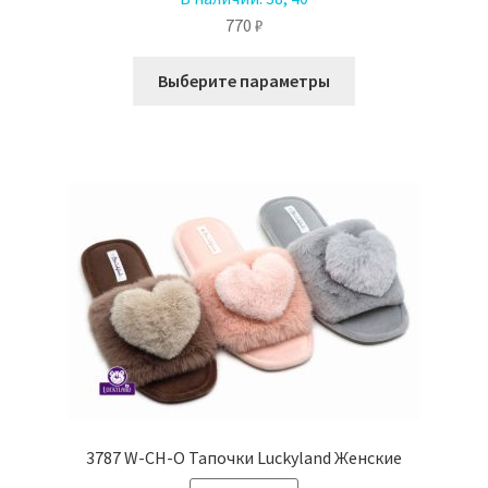
770
₽
Этот
Выберите параметры
товар
имеет
несколько
вариаций.
Опции
можно
выбрать
на
странице
товара.
3787 W-CH-O Тапочки Luckyland Женские