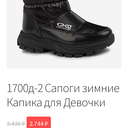
1700д-2 Сапоги зимние
Капика для Девочки
Первоначальная
Текущая
3.430
₽
2.744
₽