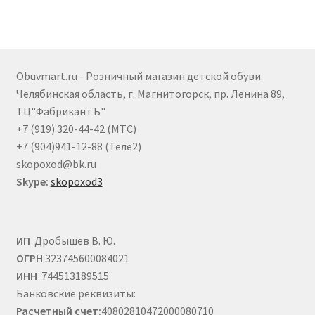
вариаций.
Опции
можно
выбрать
Obuvmart.ru - Розничный магазин детской обуви
на
Челябинская область, г. Магнитогорск, пр. Ленина 89,
странице
ТЦ"ФабрикантЪ"
товара.
+7 (919) 320-44-42 (МТС)
+7 (904)941-12-88 (Теле2)
skopoxod@bk.ru
Skype:
skopoxod3
ИП
Дробышев В. Ю.
ОГРН
323745600084021
ИНН
744513189515
Банковские реквизиты:
Расчетный счет:
40802810472000080710