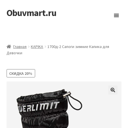
Obuvmart.ru
Перейти
Перейти
к
к
навигации
содержимому
Главная
KAPIKA
1700д-2 Сапоги зимние Капика для
Девочки
СКИДКА
20%
🔍