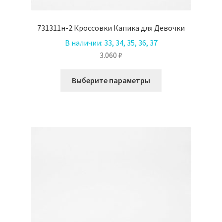
731311н-2 Кроссовки Капика для Девочки
В наличии:
33, 34, 35, 36, 37
3.060
₽
Этот
Выберите параметры
товар
имеет
несколько
вариаций.
Опции
можно
выбрать
на
странице
товара.