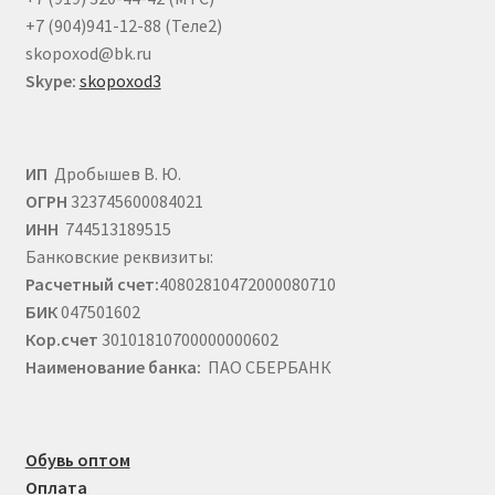
+7 (904)941-12-88 (Теле2)
skopoxod@bk.ru
Skype:
skopoxod3
ИП
Дробышев В. Ю.
ОГРН
323745600084021
ИНН
744513189515
Банковские реквизиты:
Расчетный счет:
40802810472000080710
БИК
047501602
Кор.счет
30101810700000000602
Наименование банка:
ПАО СБЕРБАНК
Обувь оптом
Оплата