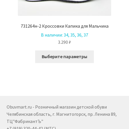
731264н-2 Кроссовки Капика для Мальчика
В наличии:
34, 35, 36, 37
3.290
₽
Этот
Выберите параметры
товар
имеет
несколько
вариаций.
Опции
можно
выбрать
Obuvmart.ru - Розничный магазин детской обуви
на
Челябинская область, г. Магнитогорск, пр. Ленина 89,
странице
ТЦ"ФабрикантЪ"
товара.
+7 (919) 320-44-42 (МТС)