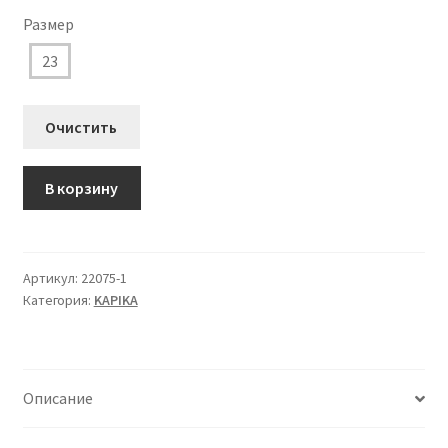
составляла
1.694 ₽.
Размер
2.420 ₽.
23
Очистить
Количество
В корзину
товара
22075-
1
Туфли
Артикул:
22075-1
Категория:
KAPIKA
Капика
для
Девочки
Описание