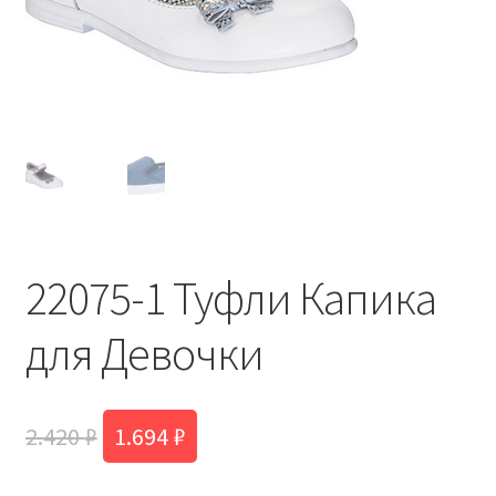
22075-1 Туфли Капика
для Девочки
Первоначальная
Текущая
2.420
₽
1.694
₽
цена
цена: