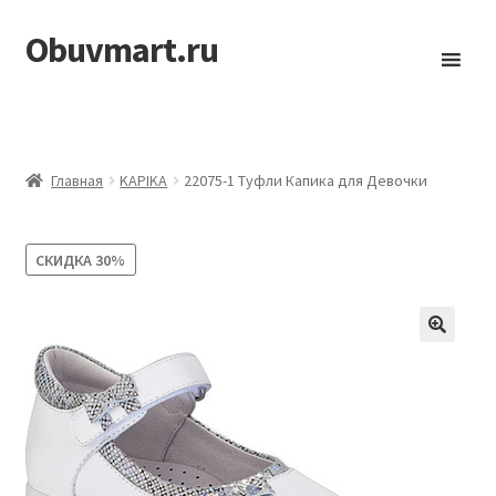
Obuvmart.ru
Перейти
Перейти
к
к
навигации
содержимому
Главная
KAPIKA
22075-1 Туфли Капика для Девочки
СКИДКА
30%
🔍