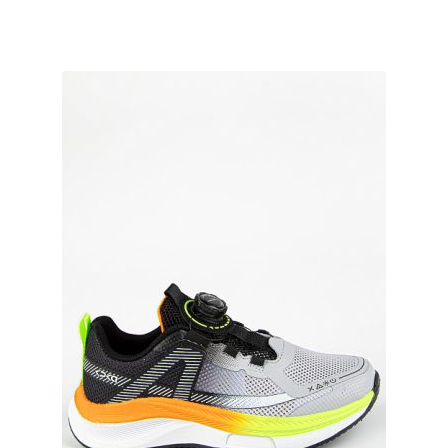
имеет
несколько
вариаций.
Опции
можно
выбрать
на
странице
товара.