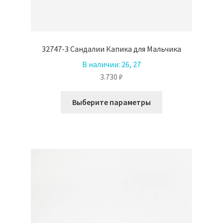
32747-3 Сандалии Капика для Мальчика
В наличии:
26, 27
3.730
₽
Этот
Выберите параметры
товар
имеет
несколько
вариаций.
Опции
можно
выбрать
на
странице
товара.