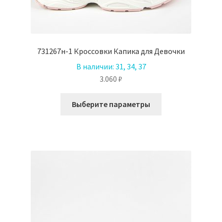
731267н-1 Кроссовки Капика для Девочки
В наличии:
31, 34, 37
3.060
₽
Этот
Выберите параметры
товар
имеет
несколько
вариаций.
Опции
можно
выбрать
на
странице