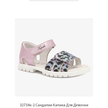
имеет
несколько
вариаций.
Опции
можно
выбрать
на
странице
товара.
32734к-2 Сандалии Капика Для Девочки