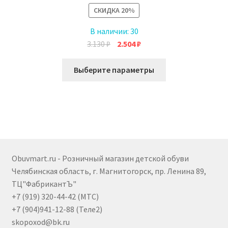
СКИДКА
20%
В наличии:
30
Первоначальная
Текущая
3.130
₽
2.504
₽
цена
цена:
Этот
составляла
2.504 ₽.
Выберите параметры
товар
3.130 ₽.
имеет
несколько
вариаций.
Опции
можно
выбрать
Obuvmart.ru - Розничный магазин детской обуви
на
Челябинская область, г. Магнитогорск, пр. Ленина 89,
странице
ТЦ"ФабрикантЪ"
товара.
+7 (919) 320-44-42 (МТС)
+7 (904)941-12-88 (Теле2)
skopoxod@bk.ru