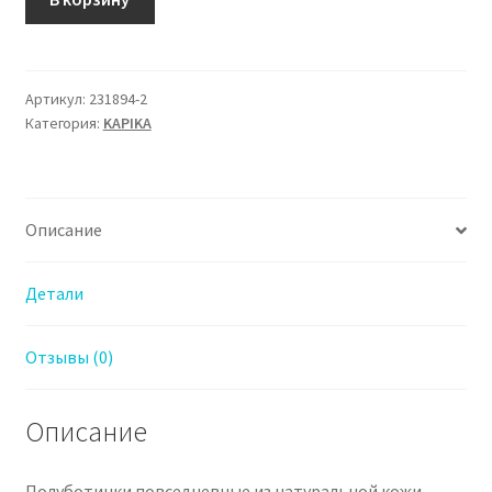
товара
231894-
2
Полуботинки
Артикул:
231894-2
Категория:
KAPIKA
Капика
для
Мальчика
Описание
Детали
Отзывы (0)
Описание
Полуботинки повседневные из натуральной кожи.