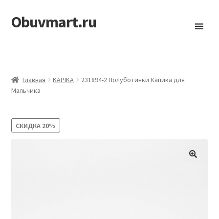
Obuvmart.ru
Перейти
Перейти
к
к
навигации
содержимому
Главная
KAPIKA
231894-2 Полуботинки Капика для
Мальчика
СКИДКА
20%
🔍