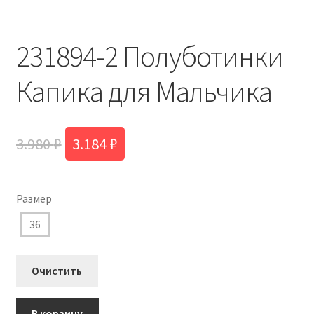
231894-2 Полуботинки
Капика для Мальчика
Первоначальная
Текущая
3.980
₽
3.184
₽
цена
цена:
составляла
3.184 ₽.
Размер
3.980 ₽.
36
Очистить
Количество
В корзину