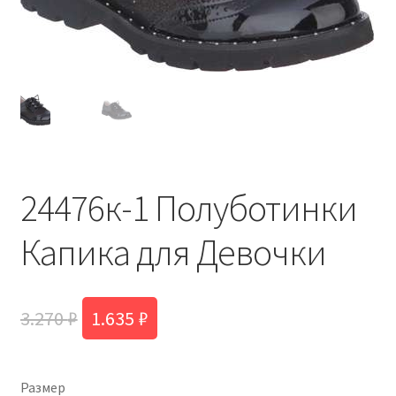
24476к-1 Полуботинки
Капика для Девочки
Первоначальная
Текущая
3.270
₽
1.635
₽
цена
цена:
составляла
1.635 ₽.
Размер