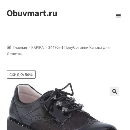
Obuvmart.ru
Перейти
Перейти
к
к
навигации
содержимому
Главная
KAPIKA
24476к-1 Полуботинки Капика для
Девочки
СКИДКА
50%
🔍