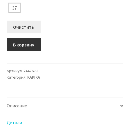
3.270 ₽.
37
Очистить
Количество
В корзину
товара
24476к-1
Полуботинки
Капика
Артикул:
24476к-1
Категория:
KAPIKA
для
Девочки
Описание
Детали