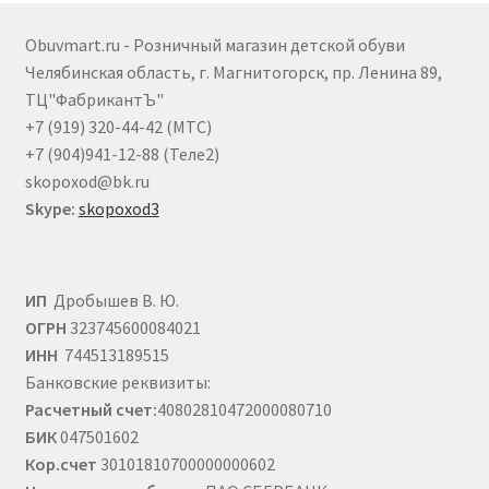
можно
выбрать
Obuvmart.ru - Розничный магазин детской обуви
на
Челябинская область, г. Магнитогорск, пр. Ленина 89,
странице
ТЦ"ФабрикантЪ"
товара.
+7 (919) 320-44-42 (МТС)
+7 (904)941-12-88 (Теле2)
skopoxod@bk.ru
Skype:
skopoxod3
ИП
Дробышев В. Ю.
ОГРН
323745600084021
ИНН
744513189515
Банковские реквизиты:
Расчетный счет:
40802810472000080710
БИК
047501602
Кор.счет
30101810700000000602