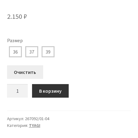
2.150
₽
Размер
36
37
39
Очистить
Количество
В корзину
товара
267092/01-
04
Кеды
Артикул:
267092/01-04
Категория:
TYAGI
TYAGI
Унисекс