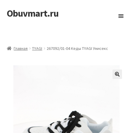
Obuvmart.ru
Перейти
Перейти
к
к
навигации
содержимому
Главная
TYAGI
267092/01-04 Кеды TYAGI Унисекс
🔍