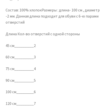
Состав: 100% хлопокРазмеры : длина- 100 см , диаметр
-2 мм. Данная длина подходит для обуви с 6-ю парами
отверстий
Длина Кол-во отверстий с одной стороны
45 см__________2
60 см__________3
75 см__________4
90 см__________5
100 см_________6
120 см_________7