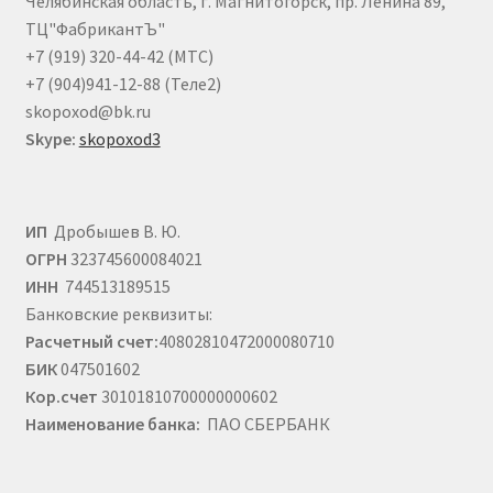
Челябинская область, г. Магнитогорск, пр. Ленина 89,
странице
ТЦ"ФабрикантЪ"
товара.
+7 (919) 320-44-42 (МТС)
+7 (904)941-12-88 (Теле2)
skopoxod@bk.ru
Skype:
skopoxod3
ИП
Дробышев В. Ю.
ОГРН
323745600084021
ИНН
744513189515
Банковские реквизиты:
Расчетный счет:
40802810472000080710
БИК
047501602
Кор.счет
30101810700000000602
Наименование банка:
ПАО СБЕРБАНК