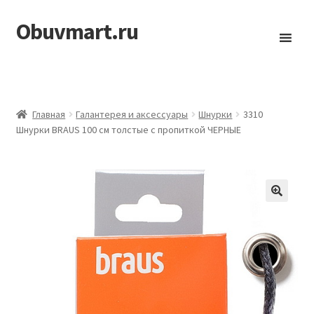
Obuvmart.ru
Перейти
Перейти
к
к
навигации
содержимому
Главная
Галантерея и аксессуары
Шнурки
3310
Шнурки BRAUS 100 см толстые с пропиткой ЧЕРНЫЕ
🔍