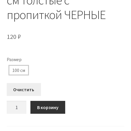
пропиткой ЧЕРНЫЕ
120
₽
Размер
100 см
Очистить
Количество
В корзину
товара
3310
Шнурки