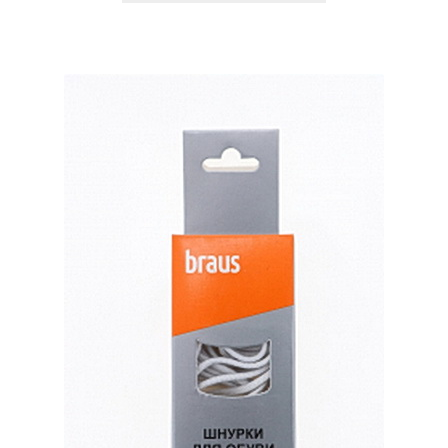
имеет
несколько
вариаций.
Опции
можно
выбрать
на
странице
товара.