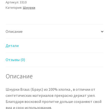
BRAUS
Артикул:
3310
Категория:
Шнурки
100
см
толстые
с
Описание
пропиткой
ЧЕРНЫЕ
Детали
Отзывы (0)
Описание
Шнурки Braus (Браус) из 100% хлопка , в отличии от
синтетических материалов прекрасно держат узел.
Благодаря восковой пропитке дольше сохраняют свой
вид и срок использования.