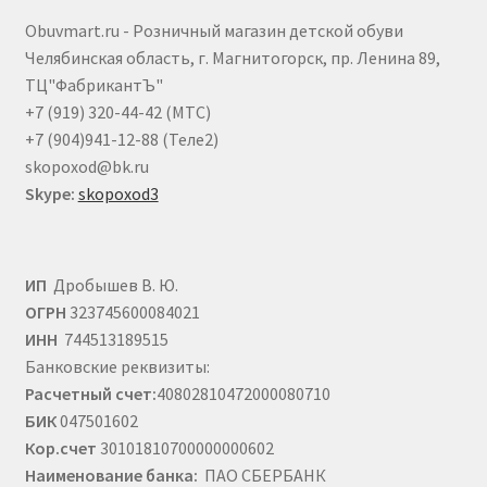
выбрать
Obuvmart.ru - Розничный магазин детской обуви
на
Челябинская область, г. Магнитогорск, пр. Ленина 89,
странице
ТЦ"ФабрикантЪ"
товара.
+7 (919) 320-44-42 (МТС)
+7 (904)941-12-88 (Теле2)
skopoxod@bk.ru
Skype:
skopoxod3
ИП
Дробышев В. Ю.
ОГРН
323745600084021
ИНН
744513189515
Банковские реквизиты:
Расчетный счет:
40802810472000080710
БИК
047501602
Кор.счет
30101810700000000602
Наименование банка:
ПАО СБЕРБАНК