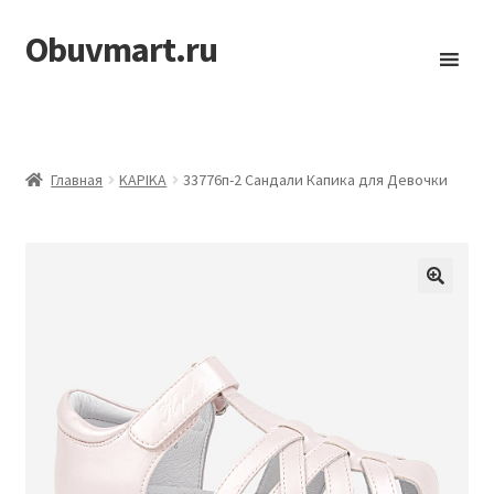
Obuvmart.ru
Перейти
Перейти
к
к
навигации
содержимому
Главная
KAPIKA
33776п-2 Сандали Капика для Девочки
🔍