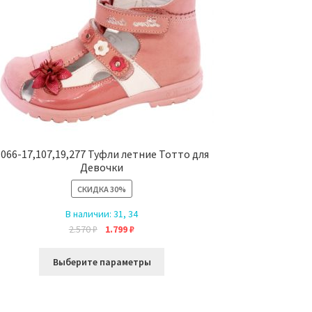
1066-17,107,19,277 Туфли летние Тотто для
Девочки
СКИДКА
30%
В наличии:
31, 34
Первоначальная
Текущая
2.570
₽
1.799
₽
цена
цена:
Этот
составляла
1.799 ₽.
Выберите параметры
товар
2.570 ₽.
имеет
несколько