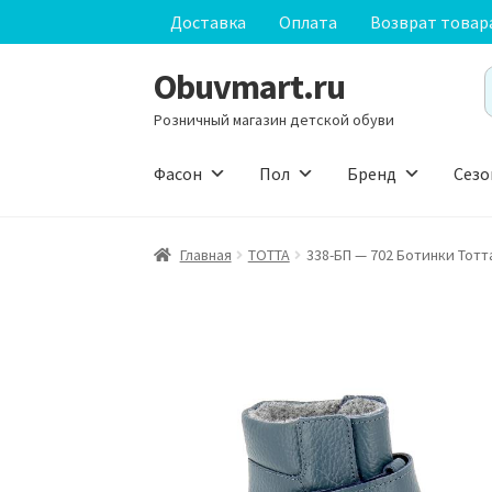
Доставка
Оплата
Возврат товар
Obuvmart.ru
Перейти
Перейти
S
к
к
f
Розничный магазин детской обуви
навигации
содержимому
Фасон
Пол
Бренд
Сезо
Главная
ТОТТА
338-БП — 702 Ботинки Тотт