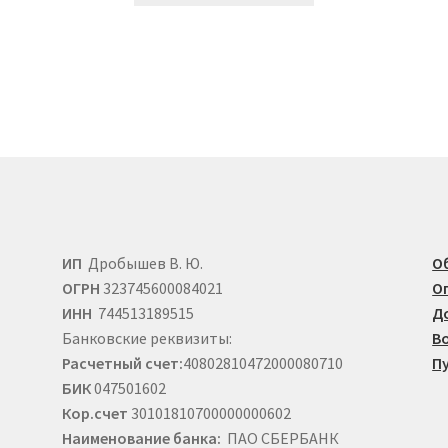
2.570 ₽.
имеет
несколько
ко
вариаций.
й.
Опции
можно
выбрать
на
странице
е
товара.
ИП
Дробышев В. Ю.
О
ОГРН
323745600084021
О
ИНН
744513189515
Д
Банковские реквизиты:
В
Расчетный счет:
40802810472000080710
П
БИК
047501602
Кор.счет
30101810700000000602
Наименование банка:
ПАО СБЕРБАНК