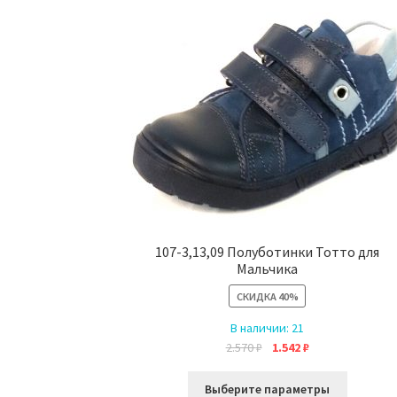
107-3,13,09 Полуботинки Тотто для
Мальчика
СКИДКА
40%
В наличии:
21
Первоначальная
Текущая
2.570
₽
1.542
₽
цена
цена:
Этот
составляла
1.542 ₽.
Выберите параметры