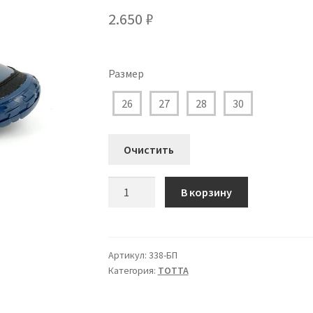
2.650
₽
Размер
26
27
28
30
Очистить
Количество
В корзину
товара
338-
БП
-
Артикул:
338-БП
Категория:
ТОТТА
702
Ботинки
Тотта