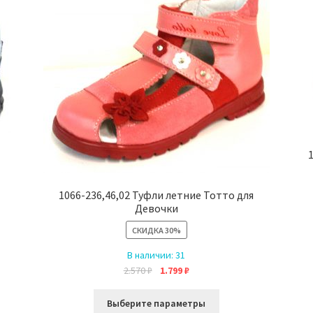
1066-236,46,02 Туфли летние Тотто для
Девочки
СКИДКА
30%
В наличии:
31
Первоначальная
Текущая
2.570
₽
1.799
₽
цена
цена:
Этот
составляла
1.799 ₽.
Выберите параметры
товар