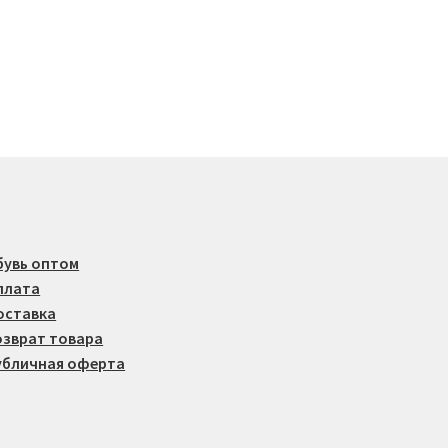
вариаций.
Опции
можно
выбрать
на
странице
товара.
бувь оптом
плата
оставка
озврат товара
убличная оферта