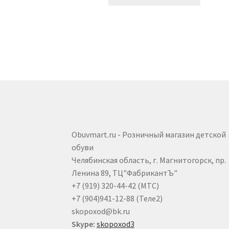
товар
2.570 ₽.
имеет
несколь
вариаци
Опции
можно
выбрать
на
страниц
товара.
Obuvmart.ru - Розничный магазин детской
обуви
Челябинская область, г. Магнитогорск, пр.
Ленина 89, ТЦ"ФабрикантЪ"
+7 (919) 320-44-42 (МТС)
+7 (904)941-12-88 (Теле2)
skopoxod@bk.ru
Skype:
skopoxod3