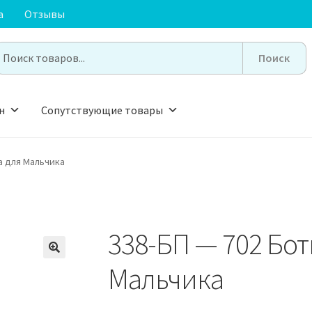
а
Отзывы
earch
or:
н
Сопутствующие товары
а для Мальчика
338-БП — 702 Бот
🔍
Мальчика