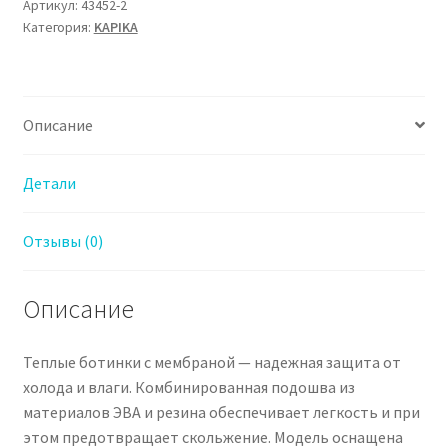
Ботинки
Артикул:
43452-2
Категория:
KAPIKA
зимние
Капика
для
Девочка
Описание
Детали
Отзывы (0)
Описание
Теплые ботинки с мембраной — надежная защита от
холода и влаги. Комбинированная подошва из
материалов ЭВА и резина обеспечивает легкость и при
этом предотвращает скольжение. Модель оснащена