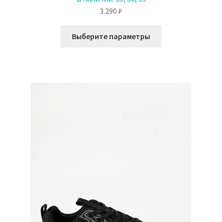
3.290
₽
Этот
Выберите параметры
товар
имеет
несколько
вариаций.
Опции
можно
выбрать
на
странице
товара.