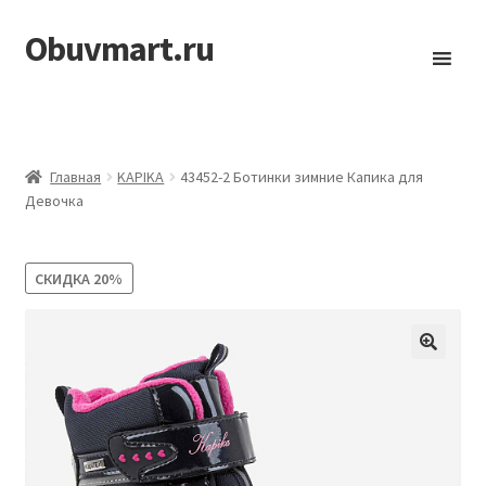
Obuvmart.ru
Перейти
Перейти
к
к
навигации
содержимому
Главная
KAPIKA
43452-2 Ботинки зимние Капика для
Девочка
СКИДКА
20%
🔍