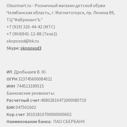
выбрать
Obuvmart.ru - Розничный магазин детской обуви
на
Челябинская область, г. Магнитогорск, пр. Ленина 89,
странице
ТЦ"ФабрикантЪ"
товара.
+7 (919) 320-44-42 (МТС)
+7 (904)941-12-88 (Теле2)
skopoxod@bk.ru
Skype:
skopoxod3
ИП
Дробышев В. Ю.
ОГРН
323745600084021
ИНН
744513189515
Банковские реквизиты:
Расчетный счет:
40802810472000080710
БИК
047501602
Кор.счет
30101810700000000602
Наименование банка:
ПАО СБЕРБАНК