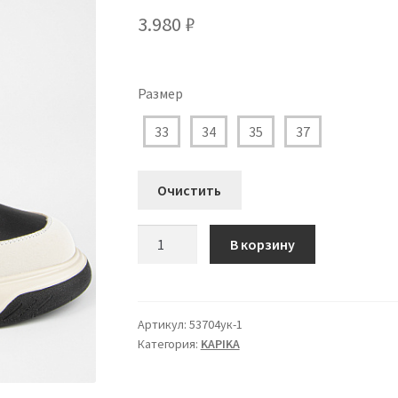
3.980
₽
Размер
33
34
35
37
Очистить
Количество
В корзину
товара
53704ук-1
Ботинки
Капика
Артикул:
53704ук-1
Категория:
KAPIKA
для
Девочки