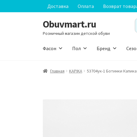
Доставка
Оплата
Возврат товар
Obuvmart.ru
Перейти
Перейти
S
к
к
f
Розничный магазин детской обуви
навигации
содержимому
Фасон
Пол
Бренд
Сезо
Главная
KAPIKA
53704ук-1 Ботинки Капик