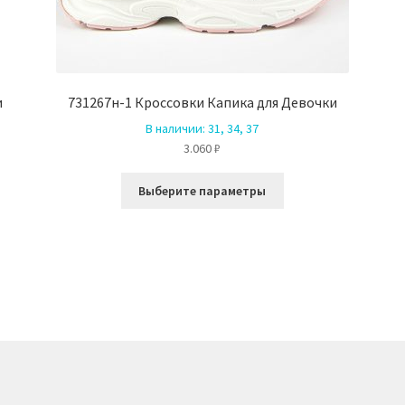
и
731267н-1 Кроссовки Капика для Девочки
В наличии:
31, 34, 37
3.060
₽
Этот
Выберите параметры
товар
имеет
ко
несколько
й.
вариаций.
Опции
можно
выбрать
на
е
странице
товара.