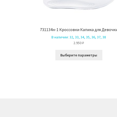
731134н-1 Кроссовки Капика для Девочк
В наличии:
32, 33, 34, 35, 36, 37, 38
2.950
₽
Этот
Выберите параметры
товар
имеет
несколь
вариаци
Опции
можно
выбрать
на
страниц
товара.