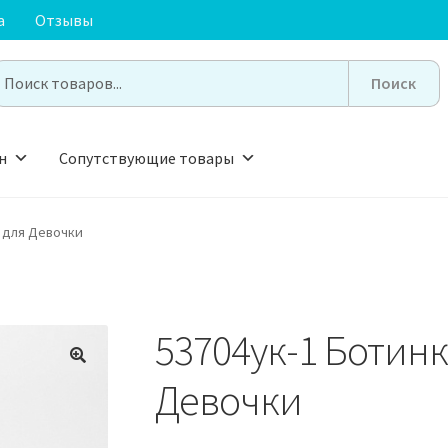
а
Отзывы
earch
or:
н
Сопутствующие товары
а для Девочки
53704ук-1 Ботин
🔍
Девочки