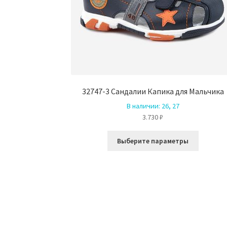
32747-3 Сандалии Капика для Мальчика
В наличии:
26, 27
3.730
₽
Этот
Выберите параметры
товар
имеет
несколь
вариаци
Опции
можно
выбрать
на