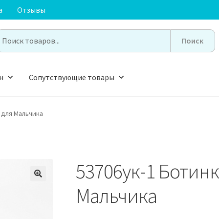
а
Отзывы
earch
or:
н
Сопутствующие товары
 для Мальчика
53706ук-1 Ботин
🔍
Мальчика