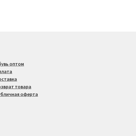
вариаций.
Опции
можно
выбрать
на
странице
товара.
бувь оптом
плата
оставка
озврат товара
убличная оферта