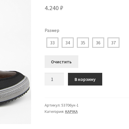
4.240
₽
Размер
33
34
35
36
37
Очистить
Количество
В корзину
товара
53706ук-1
Ботинки
Капика
Артикул:
53706ук-1
Категория:
KAPIKA
для
Мальчика