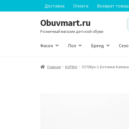
Доставка
Оплата
Возврат товар
Obuvmart.ru
Перейти
Перейти
S
к
к
f
Розничный магазин детской обуви
навигации
содержимому
Фасон
Пол
Бренд
Сезо
Главная
KAPIKA
53706ук-1 Ботинки Капика