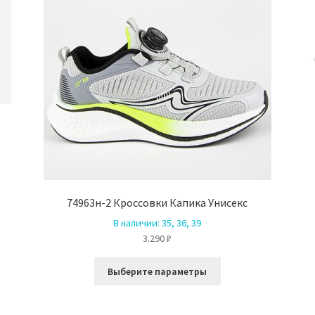
74963н-2 Кроссовки Капика Унисекс
В наличии:
35, 36, 39
ко
3.290
₽
й.
Этот
Выберите параметры
товар
имеет
несколько