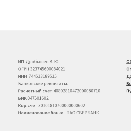
вариаций.
е
Опции
можно
выбрать
на
странице
товара.
ИП
Дробышев В. Ю.
О
ОГРН
323745600084021
О
ИНН
744513189515
Д
Банковские реквизиты:
В
Расчетный счет:
40802810472000080710
П
БИК
047501602
Кор.счет
30101810700000000602
Наименование банка:
ПАО СБЕРБАНК