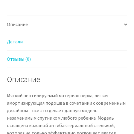
для
Мальчика
синий
Описание
Детали
Отзывы (0)
Описание
Мягкий вентилируемый материал верха, легкая
амортизирующая подошва в сочетании с современным
дизайном – все это делает данную модель
незаменимым спутником любого ребенка. Модель
оснащена кожаной антибактериальной стелькой,
которая не только эффективно поглощает влагу и