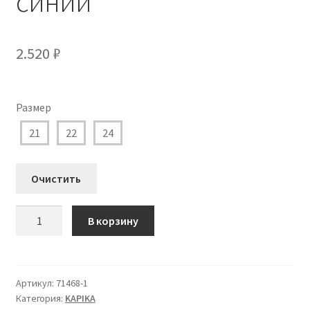
синий
2.520
₽
Размер
21
22
24
Очистить
Количество
В корзину
товара
71468-
1
Кроссовки
Артикул:
71468-1
Категория:
KAPIKA
Капика