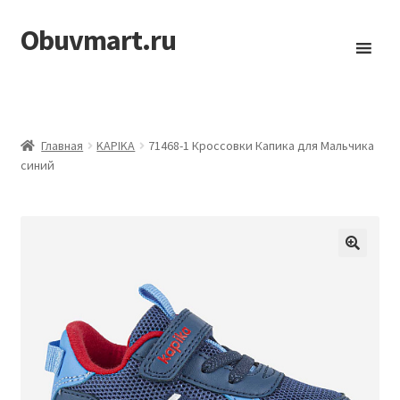
Obuvmart.ru
Перейти
Перейти
к
к
навигации
содержимому
Главная
KAPIKA
71468-1 Кроссовки Капика для Мальчика
синий
🔍