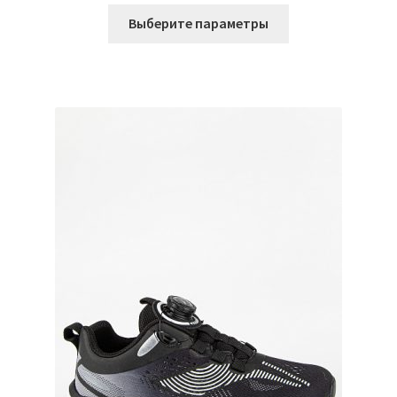
Этот
Выберите параметры
товар
имеет
несколько
вариаций.
Опции
можно
выбрать
на
странице
товара.