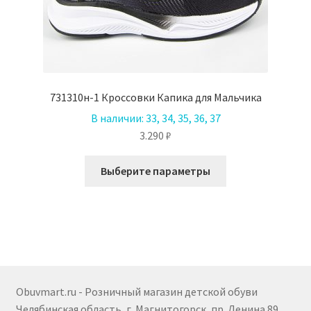
731310н-1 Кроссовки Капика для Мальчика
В наличии:
33, 34, 35, 36, 37
3.290
₽
Этот
Выберите параметры
товар
имеет
несколько
вариаций.
Опции
можно
выбрать
Obuvmart.ru - Розничный магазин детской обуви
на
Челябинская область, г. Магнитогорск, пр. Ленина 89,