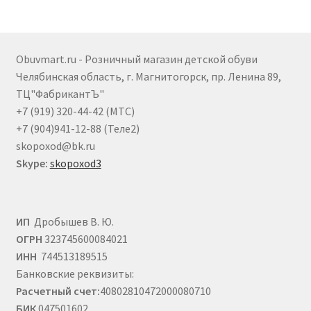
Опции
можно
выбрать
Obuvmart.ru - Розничный магазин детской обуви
на
Челябинская область, г. Магнитогорск, пр. Ленина 89,
странице
ТЦ"ФабрикантЪ"
товара.
+7 (919) 320-44-42 (МТС)
+7 (904)941-12-88 (Теле2)
skopoxod@bk.ru
Skype:
skopoxod3
ИП
Дробышев В. Ю.
ОГРН
323745600084021
ИНН
744513189515
Банковские реквизиты:
Расчетный счет:
40802810472000080710
БИК
047501602