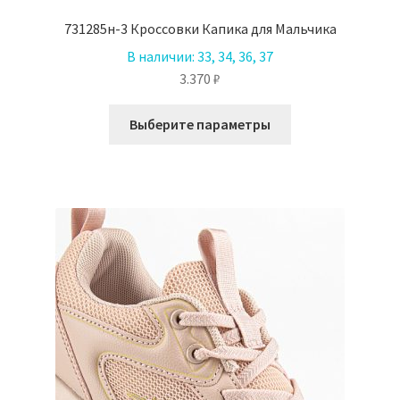
731285н-3 Кроссовки Капика для Мальчика
В наличии:
33, 34, 36, 37
3.370
₽
Этот
Выберите параметры
товар
имеет
несколько
вариаций.
Опции
можно
выбрать
на
странице
товара.