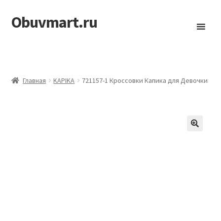
Obuvmart.ru
Перейти
Перейти
к
к
навигации
содержимому
Главная
KAPIKA
721157-1 Кроссовки Капика для Девочки
🔍