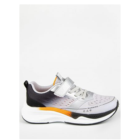
вариаций.
Опции
можно
выбрать
на
странице
товара.