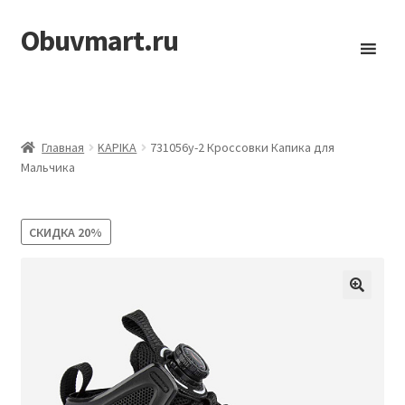
Obuvmart.ru
Перейти
Перейти
к
к
навигации
содержимому
Главная
KAPIKA
731056у-2 Кроссовки Капика для
Мальчика
СКИДКА
20%
🔍