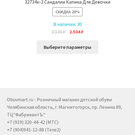
32734к-2 Сандалии Капика Для Девочки
СКИДКА
20%
В наличии:
30
Первоначальная
Текущая
3.130
₽
2.504
₽
цена
цена:
Этот
составляла
2.504 ₽.
Выберите параметры
товар
3.130 ₽.
имеет
несколько
вариаций.
Опции
можно
выбрать
Obuvmart.ru - Розничный магазин детской обуви
на
Челябинская область, г. Магнитогорск, пр. Ленина 89,
странице
ТЦ"ФабрикантЪ"
товара.
+7 (919) 320-44-42 (МТС)
+7 (904)941-12-88 (Теле2)