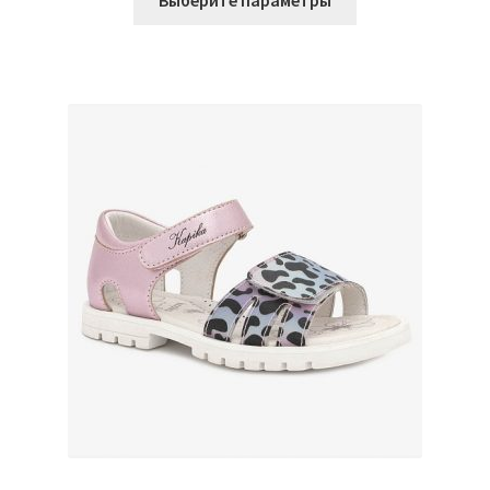
Выберите параметры
товар
имеет
несколько
вариаций.
Опции
можно
выбрать
на
странице
товара.