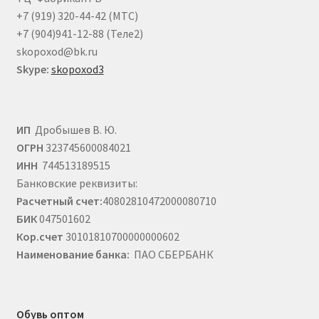
товара.
+7 (919) 320-44-42 (МТС)
+7 (904)941-12-88 (Теле2)
skopoxod@bk.ru
Skype:
skopoxod3
ИП
Дробышев В. Ю.
ОГРН
323745600084021
ИНН
744513189515
Банковские реквизиты:
Расчетный счет:
40802810472000080710
БИК
047501602
Кор.счет
30101810700000000602
Наименование банка:
ПАО СБЕРБАНК
Обувь оптом