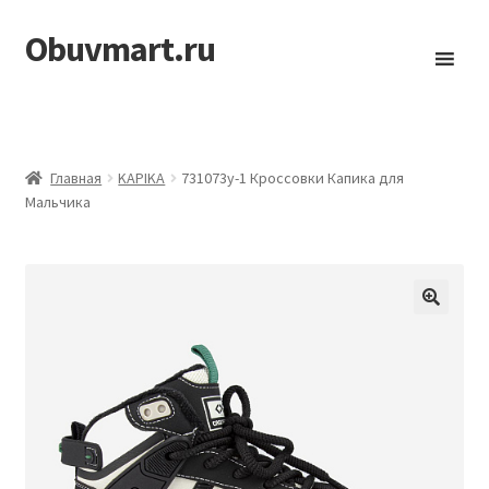
Obuvmart.ru
Перейти
Перейти
к
к
навигации
содержимому
Главная
KAPIKA
731073у-1 Кроссовки Капика для
Мальчика
🔍