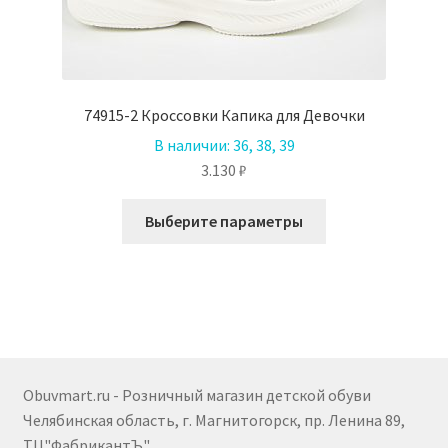
74915-2 Кроссовки Капика для Девочки
В наличии:
36, 38, 39
3.130
₽
Этот
Выберите параметры
товар
имеет
несколько
вариаций.
Опции
можно
выбрать
Obuvmart.ru - Розничный магазин детской обуви
на
Челябинская область, г. Магнитогорск, пр. Ленина 89,
странице
ТЦ"ФабрикантЪ"