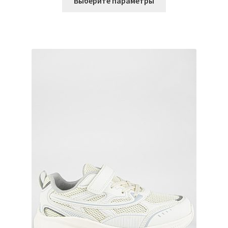
Выберите параметры
товар
имеет
несколько
вариаций.
Опции
можно
выбрать
на
странице
товара.