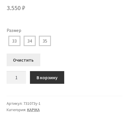
3.550
₽
Размер
33
34
35
Очистить
Количество
В корзину
товара
731073у-1
Кроссовки
Капика
Артикул:
731073у-1
Категория:
KAPIKA
для
Мальчика