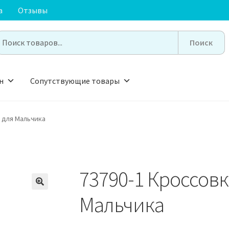
а
Отзывы
earch
or:
н
Сопутствующие товары
 для Мальчика
73790-1 Кроссов
🔍
Мальчика