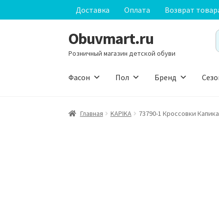
Доставка
Оплата
Возврат товар
Obuvmart.ru
Перейти
Перейти
S
к
к
f
Розничный магазин детской обуви
навигации
содержимому
Фасон
Пол
Бренд
Сезо
Главная
KAPIKA
73790-1 Кроссовки Капика