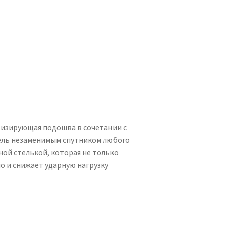
тизирующая подошва в сочетании с
ель незаменимым спутником любого
ой стелькой, которая не только
о и снижает ударную нагрузку