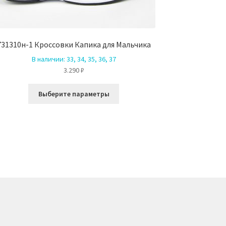
731310н-1 Кроссовки Капика для Мальчика
В наличии:
33, 34, 35, 36, 37
3.290
₽
Этот
Выберите параметры
товар
имеет
несколько
вариаций.
Опции
можно
выбрать
на
странице
товара.