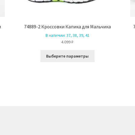
и
74889-2 Кроссовки Капика для Мальчика
В наличии:
37, 38, 39, 41
4.099
₽
Этот
Выберите параметры
товар
имеет
ко
несколько
й.
вариаций.
Опции
можно
выбрать
на
е
странице
товара.