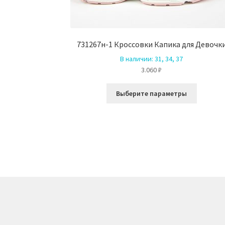
731267н-1 Кроссовки Капика для Девочк
В наличии:
31, 34, 37
3.060
₽
Этот
Выберите параметры
товар
имеет
несколь
вариаци
Опции
можно
выбрать
на
страниц
товара.