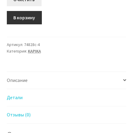
Количество
В корзину
товара
74828с-4
Кроссовки
Капика
Артикул:
74828с-4
Категория:
KAPIKA
для
Мальчика
Описание
Детали
Отзывы (0)