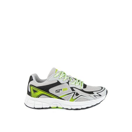
Опции
можно
выбрать
на
странице
товара.