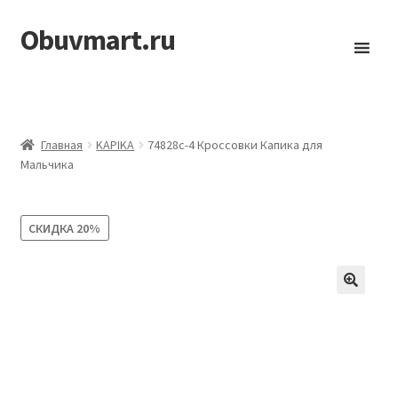
Obuvmart.ru
Перейти
Перейти
к
к
навигации
содержимому
Главная
KAPIKA
74828с-4 Кроссовки Капика для
Мальчика
СКИДКА
20%
🔍