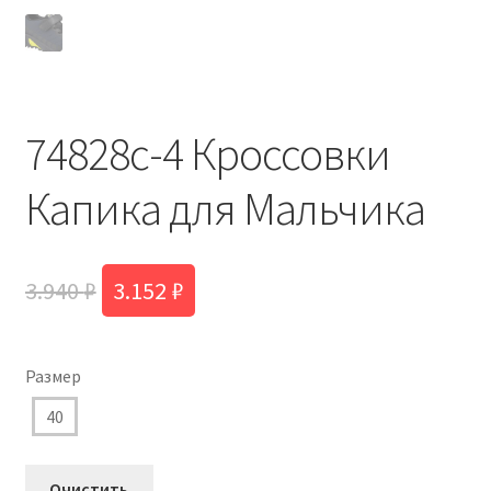
74828с-4 Кроссовки
Капика для Мальчика
Первоначальная
Текущая
3.940
₽
3.152
₽
цена
цена:
составляла
3.152 ₽.
Размер
3.940 ₽.
40
Очистить