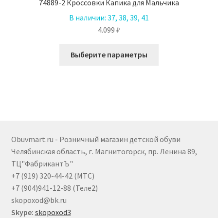
74889-2 Кроссовки Капика для Мальчика
В наличии:
37, 38, 39, 41
4.099
₽
Этот
Выберите параметры
товар
имеет
несколько
вариаций.
Опции
можно
выбрать
Obuvmart.ru - Розничный магазин детской обуви
на
Челябинская область, г. Магнитогорск, пр. Ленина 89,
странице
ТЦ"ФабрикантЪ"
товара.
+7 (919) 320-44-42 (МТС)
+7 (904)941-12-88 (Теле2)
skopoxod@bk.ru
Skype:
skopoxod3