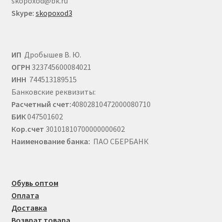
skopoxod@bk.ru
Skype:
skopoxod3
ИП
Дробышев В. Ю.
ОГРН
323745600084021
ИНН
744513189515
Банковские реквизиты:
Расчетный счет:
40802810472000080710
БИК
047501602
Кор.счет
30101810700000000602
Наименование банка:
ПАО СБЕРБАНК
Обувь оптом
Оплата
Доставка
Возврат товара