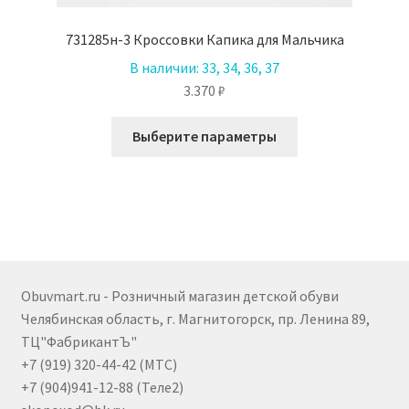
731285н-3 Кроссовки Капика для Мальчика
В наличии:
33, 34, 36, 37
3.370
₽
Этот
Выберите параметры
товар
имеет
несколько
вариаций.
Опции
можно
выбрать
Obuvmart.ru - Розничный магазин детской обуви
на
Челябинская область, г. Магнитогорск, пр. Ленина 89,
странице
ТЦ"ФабрикантЪ"
товара.
+7 (919) 320-44-42 (МТС)
+7 (904)941-12-88 (Теле2)