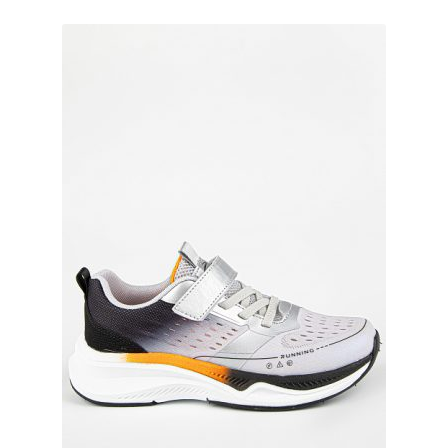
вариаций.
Опции
можно
выбрать
на
странице
товара.