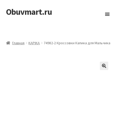
Obuvmart.ru
Перейти
Перейти
к
к
навигации
содержимому
Главная
KAPIKA
74982-2 Кроссовки Капика для Мальчика
🔍