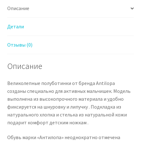
мультиколор
Описание
Детали
Отзывы (0)
Описание
Великолепные полуботинки от бренда Antilopa
созданы специально для активных мальчишек. Модель
выполнена из высокопрочного материала и удобно
фиксируется на шнуровку и липучку . Подкладка из
натурального хлопка и стелька из натуральной кожи
подарит комфорт детским ножкам .
Обувь марки «Антилопа» неоднократно отмечена