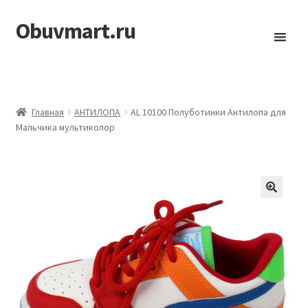
Obuvmart.ru
Перейти
Перейти
к
к
навигации
содержимому
Главная
АHТИЛОПА
AL 10100 Полуботинки Антилопа для
Мальчика мультиколор
🔍