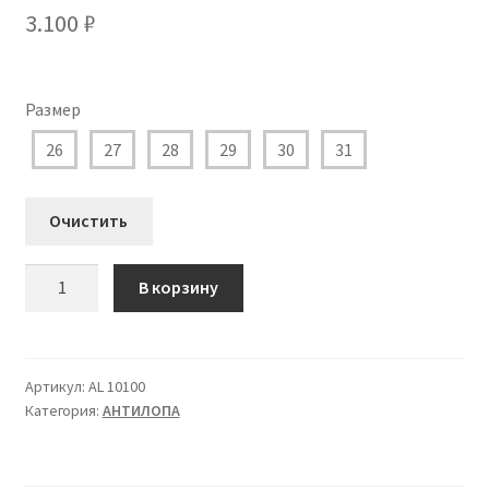
3.100
₽
Размер
26
27
28
29
30
31
Очистить
Количество
В корзину
товара
AL
10100
Полуботинки
Артикул:
AL 10100
Категория:
АHТИЛОПА
Антилопа
для
Мальчика