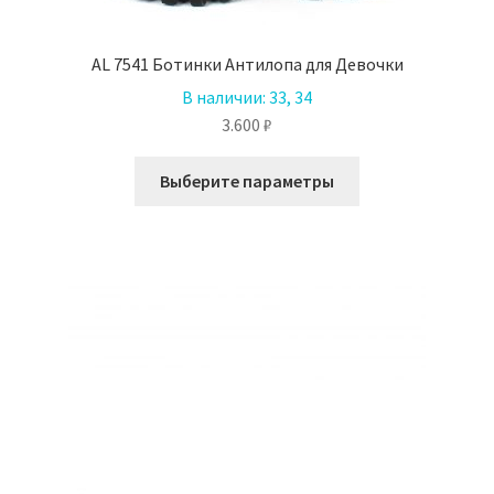
AL 7541 Ботинки Антилопа для Девочки
В наличии:
33, 34
3.600
₽
Этот
Выберите параметры
товар
имеет
несколько
вариаций.
Опции
можно
выбрать
на
странице
товара.