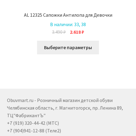
AL 12325 Сапожки Антилопа для Девочки
В наличии:
33, 38
Первоначальная
Текущая
3.490
₽
2.618
₽
цена
цена:
Этот
составляла
2.618 ₽.
Выберите параметры
товар
3.490 ₽.
имеет
несколько
вариаций.
Опции
можно
выбрать
Obuvmart.ru - Розничный магазин детской обуви
на
Челябинская область, г. Магнитогорск, пр. Ленина 89,
странице
ТЦ"ФабрикантЪ"
товара.
+7 (919) 320-44-42 (МТС)
+7 (904)941-12-88 (Теле2)