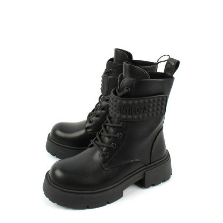
несколько
вариаций.
Опции
можно
выбрать
на
странице
товара.