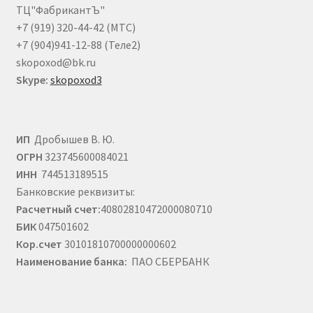
странице
ТЦ"ФабрикантЪ"
товара.
+7 (919) 320-44-42 (МТС)
+7 (904)941-12-88 (Теле2)
skopoxod@bk.ru
Skype:
skopoxod3
ИП
Дробышев В. Ю.
ОГРН
323745600084021
ИНН
744513189515
Банковские реквизиты:
Расчетный счет:
40802810472000080710
БИК
047501602
Кор.счет
30101810700000000602
Наименование банка:
ПАО СБЕРБАНК