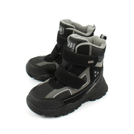
Опции
можно
выбрать
на
странице
товара.