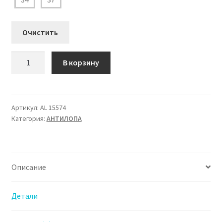
Очистить
Количество
В корзину
товара
AL
15574
Туфли
Артикул:
AL 15574
Категория:
АHТИЛОПА
Аантилопа
для
Девочки
бежевый
Описание
Детали