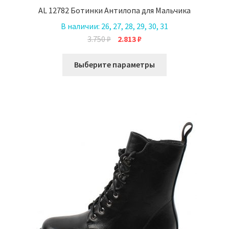
AL 12782 Ботинки Антилопа для Мальчика
В наличии:
26, 27, 28, 29, 30, 31
Первоначальная
Текущая
3.750
₽
2.813
₽
цена
цена:
Этот
составляла
2.813 ₽.
Выберите параметры
товар
3.750 ₽.
имеет
несколько
вариаций.
Опции
можно
выбрать
на
странице
товара.