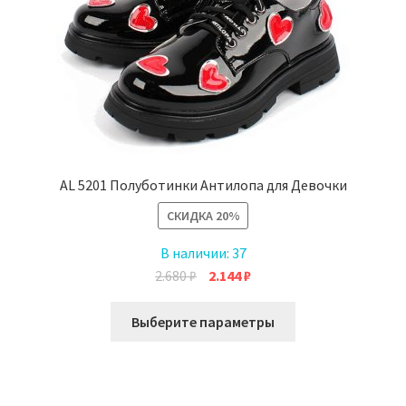
AL 5201 Полуботинки Антилопа для Девочки
СКИДКА
20%
В наличии:
37
Первоначальная
Текущая
2.680
₽
2.144
₽
цена
цена:
Этот
составляла
2.144 ₽.
Выберите параметры
товар
2.680 ₽.
имеет
несколько
вариаций.