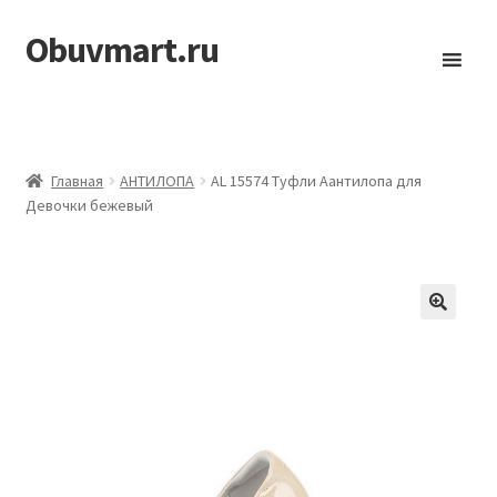
Obuvmart.ru
Перейти
Перейти
к
к
навигации
содержимому
Главная
АHТИЛОПА
AL 15574 Туфли Аантилопа для
Девочки бежевый
🔍