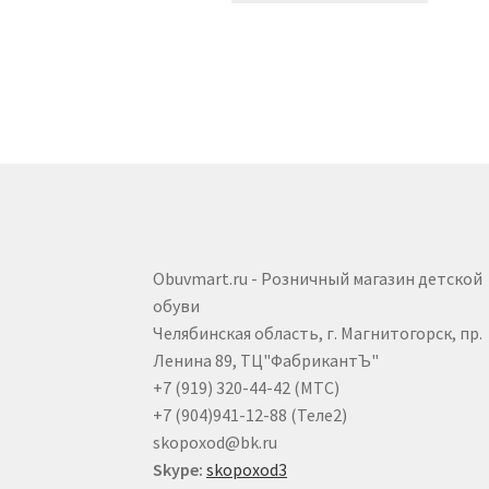
имеет
несколь
вариаци
Опции
можно
выбрать
на
страниц
товара.
Obuvmart.ru - Розничный магазин детской
обуви
Челябинская область, г. Магнитогорск, пр.
Ленина 89, ТЦ"ФабрикантЪ"
+7 (919) 320-44-42 (МТС)
+7 (904)941-12-88 (Теле2)
skopoxod@bk.ru
Skype:
skopoxod3