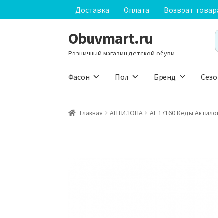
Доставка
Оплата
Возврат товар
Obuvmart.ru
Перейти
Перейти
S
к
к
f
Розничный магазин детской обуви
навигации
содержимому
Фасон
Пол
Бренд
Сезо
Главная
АHТИЛОПА
AL 17160 Кеды Антило