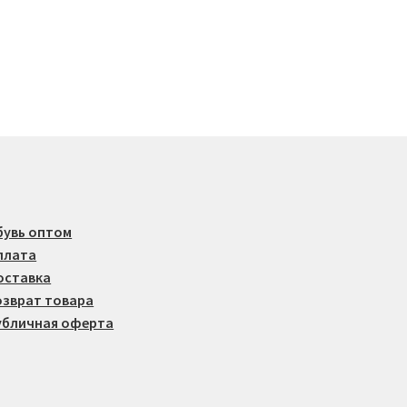
Опции
можно
выбрать
на
странице
товара.
бувь оптом
плата
оставка
озврат товара
убличная оферта