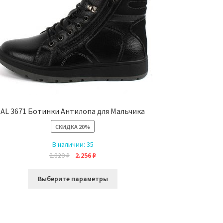
AL 3671 Ботинки Антилопа для Мальчика
СКИДКА
20%
В наличии:
35
Первоначальная
Текущая
2.820
₽
2.256
₽
цена
цена:
Этот
составляла
2.256 ₽.
Выберите параметры
товар
2.820 ₽.
имеет
несколько
вариаций.