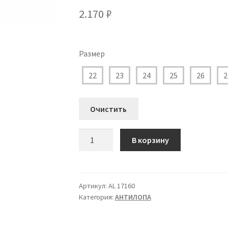
2.170
₽
Размер
22
23
24
25
26
2
Очистить
Количество
В корзину
товара
AL
17160
Кеды
Артикул:
AL 17160
Категория:
АHТИЛОПА
Антилопа
для
Мальчика