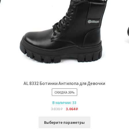
AL 8332 Ботинки Антилопа для Девочки
СКИДКА
20%
В наличии:
33
Первоначальная
Текущая
3.830
₽
3.064
₽
цена
цена:
Этот
составляла
3.064 ₽.
Выберите параметры
товар
3.830 ₽.