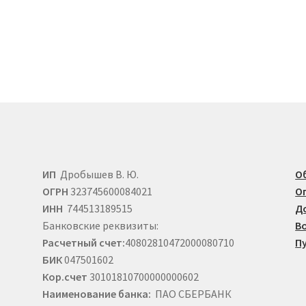
имеет
несколько
ко
вариаций.
й.
Опции
можно
выбрать
на
странице
е
товара.
ИП
Дробышев В. Ю.
О
ОГРН
323745600084021
О
ИНН
744513189515
Д
Банковские реквизиты:
В
Расчетный счет:
40802810472000080710
П
БИК
047501602
Кор.счет
30101810700000000602
Наименование банка:
ПАО СБЕРБАНК