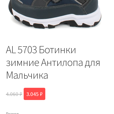
AL 5703 Ботинки
зимние Антилопа для
Мальчика
Первоначальная
Текущая
4.060
₽
3.045
₽
цена
цена:
составляла
3.045 ₽.
Размер