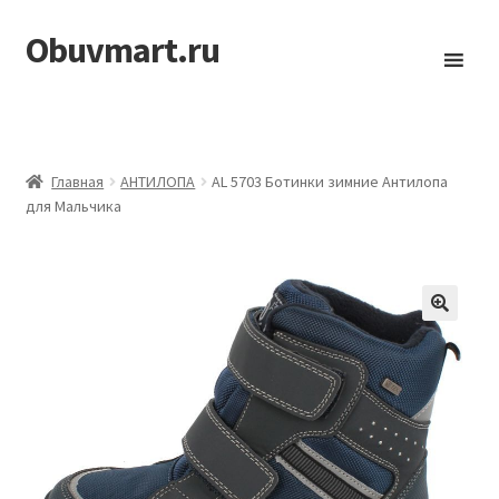
Obuvmart.ru
Перейти
Перейти
к
к
навигации
содержимому
Главная
АHТИЛОПА
AL 5703 Ботинки зимние Антилопа
для Мальчика
🔍