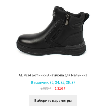
можно
выбрать
на
странице
товара.
AL 7834 Ботинки Антилопа для Мальчика
В наличии:
32, 34, 35, 36, 37
Первоначальная
Текущая
3.080
₽
2.310
₽
цена
цена:
Этот
составляла
2.310 ₽.
Выберите параметры
товар
3.080 ₽.