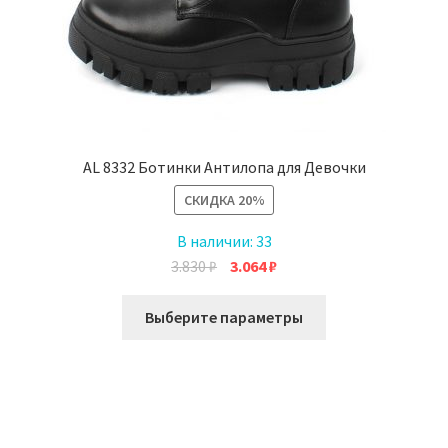
AL 8332 Ботинки Антилопа для Девочки
СКИДКА
20%
В наличии:
33
Первоначальная
Текущая
3.830
₽
3.064
₽
цена
цена:
Этот
составляла
3.064 ₽.
Выберите параметры
товар
3.830 ₽.
имеет
несколько
вариаций.
Опции