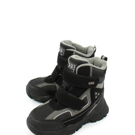
имеет
несколько
вариаций.
Опции
можно
выбрать
на
странице
товара.