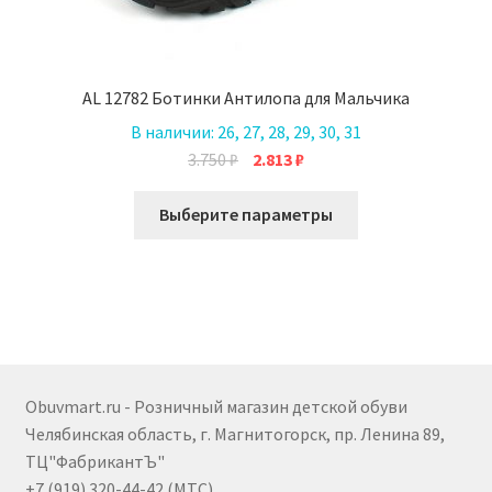
AL 12782 Ботинки Антилопа для Мальчика
В наличии:
26, 27, 28, 29, 30, 31
Первоначальная
Текущая
3.750
₽
2.813
₽
цена
цена:
Этот
составляла
2.813 ₽.
Выберите параметры
товар
3.750 ₽.
имеет
несколько
вариаций.
Опции
можно
выбрать
Obuvmart.ru - Розничный магазин детской обуви
на
Челябинская область, г. Магнитогорск, пр. Ленина 89,
странице
ТЦ"ФабрикантЪ"
товара.
+7 (919) 320-44-42 (МТС)