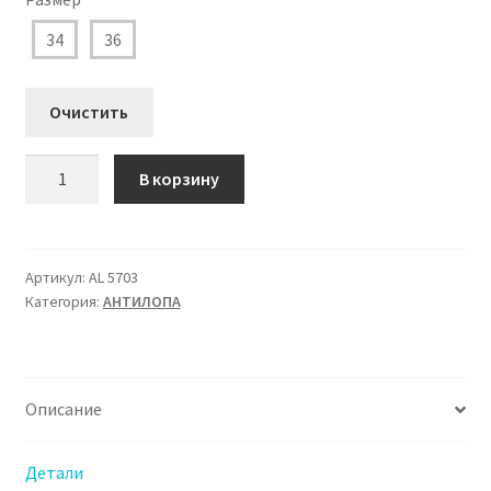
4.060 ₽.
34
36
Очистить
Количество
В корзину
товара
AL
5703
Ботинки
Артикул:
AL 5703
Категория:
АHТИЛОПА
зимние
Антилопа
для
Мальчика
Описание
Детали