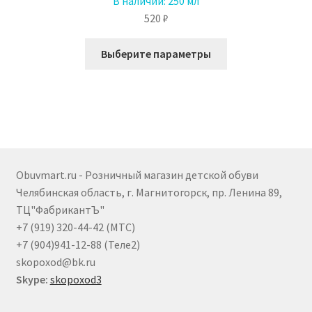
В наличии:
250 мл
520
₽
Этот
Выберите параметры
товар
имеет
несколько
вариаций.
Опции
можно
выбрать
Obuvmart.ru - Розничный магазин детской обуви
на
Челябинская область, г. Магнитогорск, пр. Ленина 89,
странице
ТЦ"ФабрикантЪ"
товара.
+7 (919) 320-44-42 (МТС)
+7 (904)941-12-88 (Теле2)
skopoxod@bk.ru
Skype:
skopoxod3