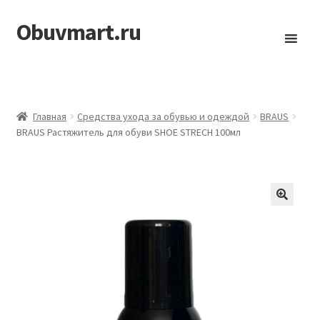
Obuvmart.ru
Перейти
Перейти
к
к
навигации
содержимому
Главная
Средства ухода за обувью и одеждой
BRAUS
BRAUS Растяжитель для обуви SHOE STRECH 100мл
🔍