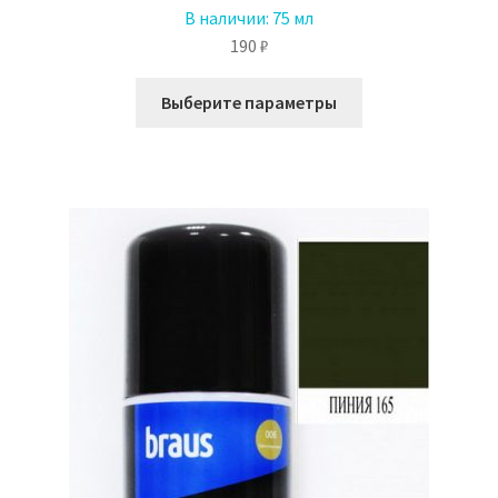
В наличии:
75 мл
190
₽
Этот
Выберите параметры
товар
имеет
несколько
вариаций.
Опции
можно
выбрать
на
странице
товара.