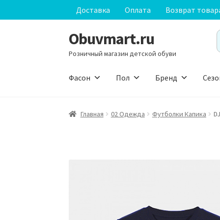
Доставка
Оплата
Возврат товар
Obuvmart.ru
Перейти
Перейти
S
к
к
f
Розничный магазин детской обуви
навигации
содержимому
Фасон
Пол
Бренд
Сезо
Главная
02 Одежда
Футболки Капика
D