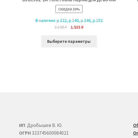
СКИДКА
30%
ко
В наличии:
р.122, р.140, р.146, р.152
й.
Первоначальная
Текущая
2.190
₽
1.533
₽
цена
цена:
Этот
составляла
1.533 ₽.
Выберите параметры
товар
2.190 ₽.
имеет
е
несколько
вариаций.
Опции
можно
выбрать
на
странице
товара.
ИП
Дробышев В. Ю.
О
ОГРН
323745600084021
О