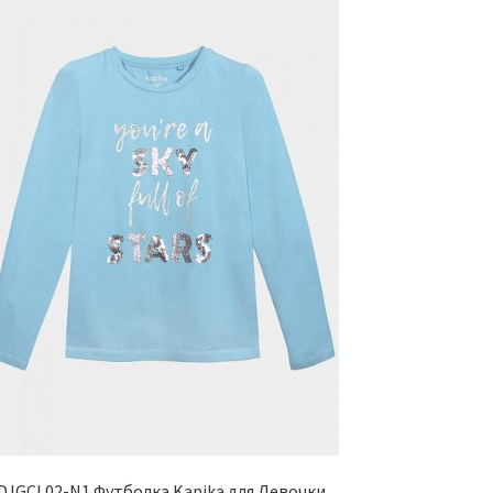
DJGCL02-N1 Футболка Kapika для Девочки