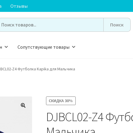
а
Отзывы
earch
or:
н
Сопутствующие товары
JBCL02-Z4 Футболка Kapika для Мальчика
СКИДКА
30%
DJBCL02-Z4 Футбо
🔍
Мальчика