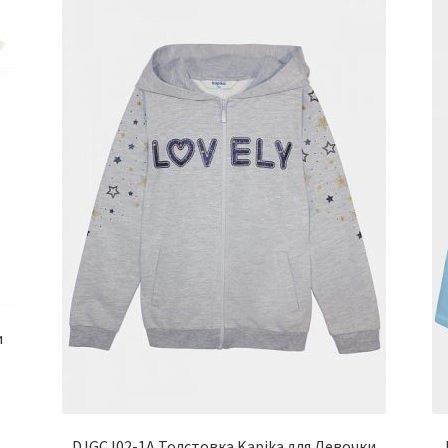
и
DJGCJ02-1A Толстовка Kapika для Девочки