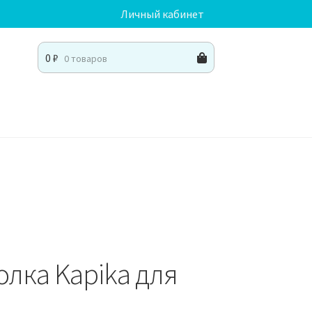
Личный кабинет
0
₽
0 товаров
лка Kapika для