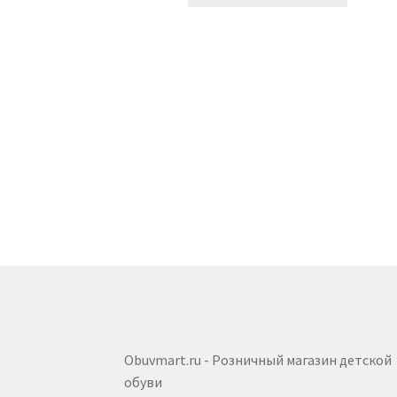
товар
имеет
несколь
вариаци
Опции
можно
выбрать
на
страниц
товара.
Obuvmart.ru - Розничный магазин детской
обуви