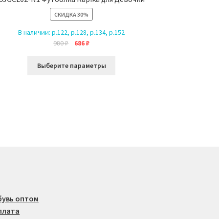
СКИДКА
30%
В наличии:
р.122, р.128, р.134, р.152
Первоначальная
Текущая
980
₽
686
₽
цена
цена:
Этот
составляла
686 ₽.
Выберите параметры
товар
980 ₽.
имеет
несколько
вариаций.
Опции
можно
выбрать
на
странице
товара.
бувь оптом
плата