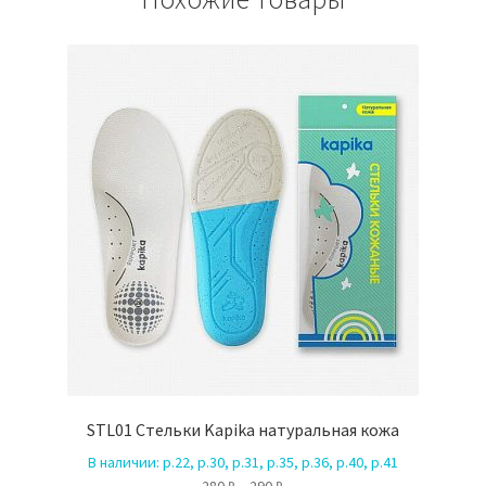
STL01 Стельки Kapika натуральная кожа
В наличии:
р.22, р.30, р.31, р.35, р.36, р.40, р.41
Диапазон