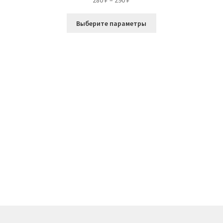
280
₽
–
290
₽
цен:
Этот
280 ₽
Выберите параметры
товар
–
имеет
290 ₽
несколько
вариаций.
Опции
можно
выбрать
на
странице
товара.
ко
й.
е