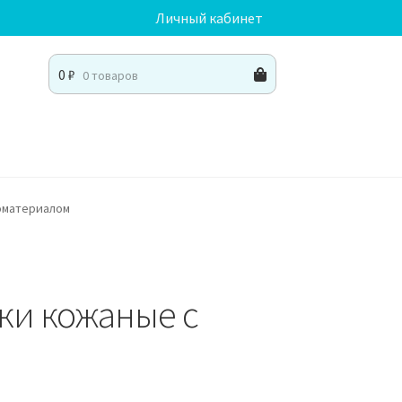
Личный кабинет
0
₽
0 товаров
номатериалом
ьки кожаные с
м