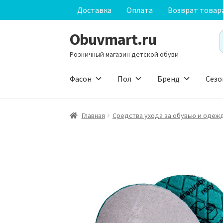
Доставка
Оплата
Возврат товар
Obuvmart.ru
Перейти
Перейти
S
к
к
f
Розничный магазин детской обуви
навигации
содержимому
Фасон
Пол
Бренд
Сезо
Главная
Средства ухода за обувью и одеж