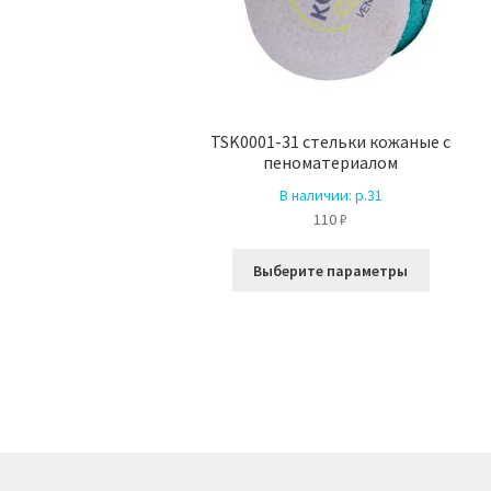
TSK0001-31 стельки кожаные с
пеноматериалом
В наличии:
р.31
110
₽
Этот
Выберите параметры
товар
имеет
несколь
вариаци
Опции
можно
выбрать
на
страниц