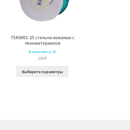
TSK0001-25 стельки кожаные с
пеноматериалом
В наличии:
р.25
110
₽
Этот
Выберите параметры
товар
имеет
несколько
вариаций.
Опции
можно
выбрать
на
странице