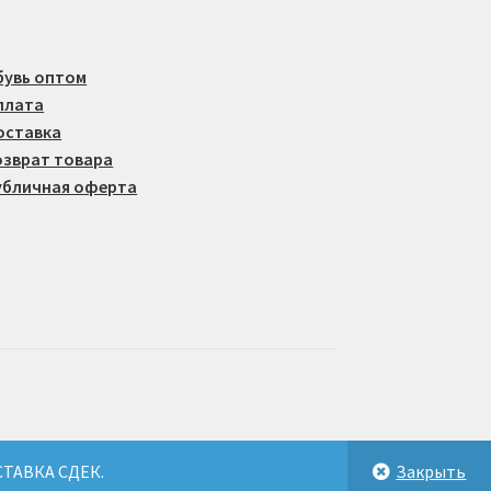
товара.
бувь оптом
плата
оставка
озврат товара
убличная оферта
СТАВКА СДЕК.
Закрыть