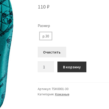
110
₽
Размер
р.30
Очистить
Количество
В корзину
товара
TSK0001-
30
стельки
Артикул:
TSK0001-30
Категория:
Кожаные
кожаные
с
пеноматериалом