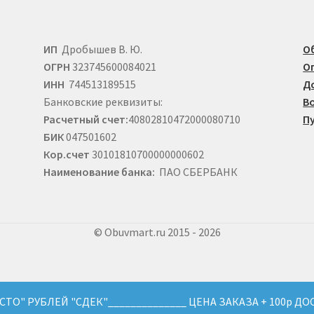
ИП
Дробышев В. Ю.
О
ОГРН
323745600084021
О
ИНН
744513189515
Д
Банковские реквизиты:
В
Расчетный счет:
40802810472000080710
П
БИК
047501602
Кор.счет
30101810700000000602
Наименование банка:
ПАО СБЕРБАНК
© Obuvmart.ru 2015 - 2026
"СТО" РУБЛЕЙ "СДЕК"______________ ЦЕНА ЗАКАЗА + 100р ДО