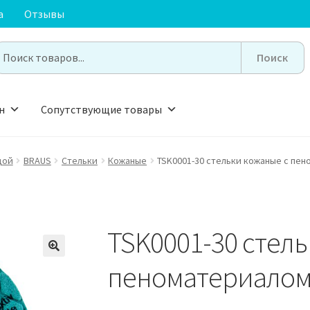
а
Отзывы
earch
or:
н
Сопутствующие товары
дой
BRAUS
Стельки
Кожаные
TSK0001-30 стельки кожаные с пе
TSK0001-30 стел
🔍
пеноматериало