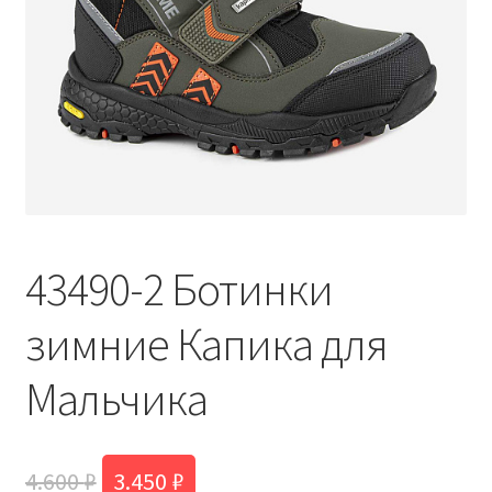
43490-2 Ботинки
зимние Капика для
Мальчика
Первоначальная
Текущая
4.600
₽
3.450
₽