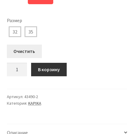
цена
цена:
составляла
3.450 ₽.
Размер
4.600 ₽.
32
35
Очистить
Количество
В корзину
товара
43490-
2
Ботинки
Артикул:
43490-2
Категория:
KAPIKA
зимние
Капика
для
Мальчика
Описание