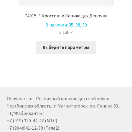
74915-3 Кроссовки Капика для Девочки
В наличии:
35, 38, 39
3.130
₽
Этот
Выберите параметры
товар
имеет
несколько
вариаций.
Опции
можно
выбрать
Obuvmart.ru - Розничный магазин детской обуви
на
Челябинская область, г. Магнитогорск, пр. Ленина 89,
странице
ТЦ"ФабрикантЪ"
товара.
+7 (919) 320-44-42 (МТС)
+7 (904)941-12-88 (Теле2)