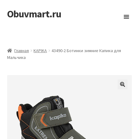
Obuvmart.ru
Перейти
Перейти
к
к
навигации
содержимому
Главная
KAPIKA
43490-2 Ботинки зимние Капика для
Мальчика
🔍