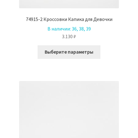
74915-2 Кроссовки Капика для Девочки
В наличии:
36, 38, 39
3.130
₽
Этот
Выберите параметры
товар
имеет
несколько
вариаций.
Опции
можно
выбрать
на
странице
товара.