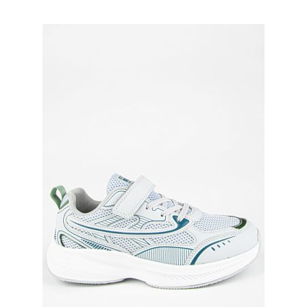
несколько
вариаций.
Опции
можно
выбрать
на
странице
товара.