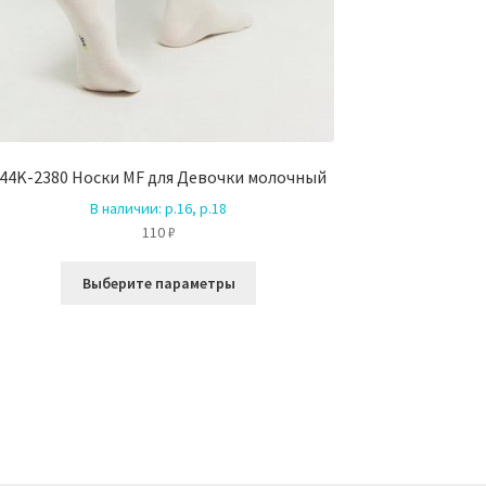
44K-2380 Носки MF для Девочки молочный
В наличии:
р.16, р.18
110
₽
Этот
Выберите параметры
товар
имеет
несколько
вариаций.
Опции
можно
выбрать
на