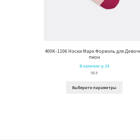
400K-1106 Носки Марк Формэль для Девоч
пион
В наличии:
р.24
90
₽
Этот
Выберите параметры
товар
имеет
несколь
вариаци
Опции
можно
выбрать
на