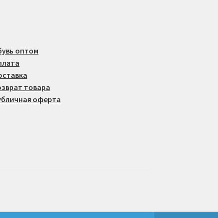
странице
товара.
бувь оптом
плата
оставка
озврат товара
убличная оферта