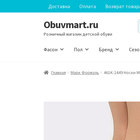
Доставка
Оплата
Возврат товар
Obuvmart.ru
Перейти
Перейти
S
к
к
f
Розничный магазин детской обуви
навигации
содержимому
Фасон
Пол
Бренд
Сезо
Главная
Марк Формэль
461K-2449 Носки M