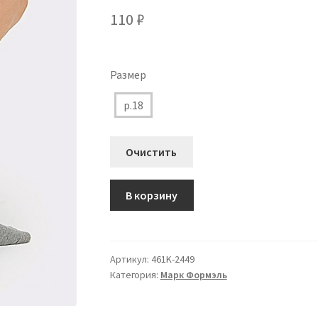
110
₽
Размер
р.18
Очистить
Количество
В корзину
товара
461K-
2449
Носки
Артикул:
461K-2449
Категория:
Марк Формэль
MF
для
Мальчика