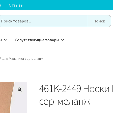
а
Отзывы
earch
or:
н
Сопутствующие товары
F для Мальчика сер-меланж
461K-2449 Носки
🔍
сер-меланж