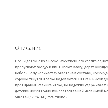
сер-
меланж
Описание
Носки детские из высококачественного хлопка одно
пропускают воздух и впитывают влагу, дарят ощущен
небольшому количеству эластана в составе, носки уд
хорошо тянутся и легко надеваются. Пятка и мысок 
протирания. Резинка мягко, но надежно удерживает но
детские носки точно понравятся вашей маленькой м
эластан / 23% ПА / 75% хлопок.