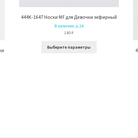
444K-1647 Носки MF для Девочки зефирный
В наличии:
р.24
140
₽
Этот
Выберите параметры
ки
4
товар
имеет
несколько
вариаций.
Опции
можно
выбрать
на
ко
странице
й.
товара.