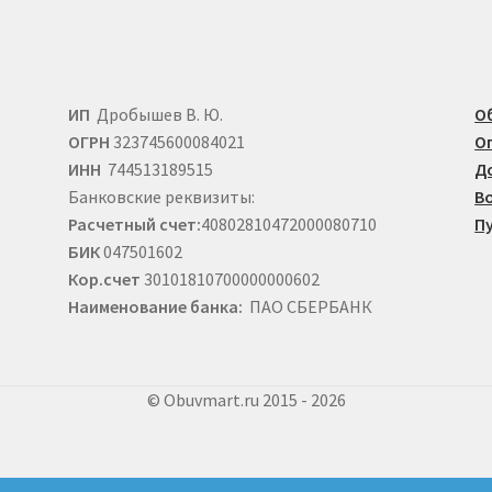
е
ИП
Дробышев В. Ю.
О
ОГРН
323745600084021
О
ИНН
744513189515
Д
Банковские реквизиты:
В
Расчетный счет:
40802810472000080710
П
БИК
047501602
Кор.счет
30101810700000000602
Наименование банка:
ПАО СБЕРБАНК
© Obuvmart.ru 2015 - 2026