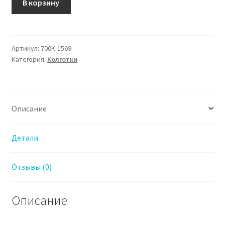
В корзину
товара
700K-
1569
Колготки
Артикул:
700K-1569
Категория:
Колготки
Марк
Формель
для
Девочки
Описание
Капучино
Детали
Отзывы (0)
Описание