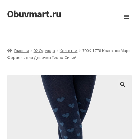
Obuvmart.ru
Перейти
Перейти
к
к
навигации
содержимому
Главная
02 Одежда
Колготки
700K-1778 Колготки Марк
Формель для Девочки Темно-Синий
🔍