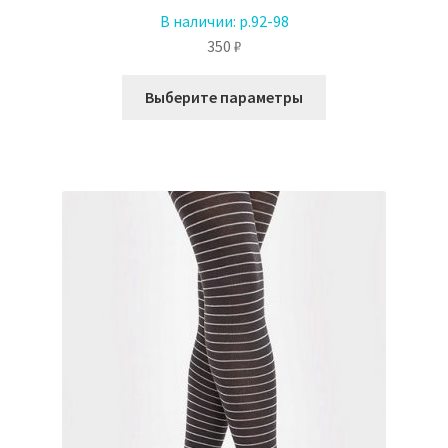
В наличии:
р.92-98
350
₽
Этот
Выберите параметры
товар
имеет
несколько
вариаций.
Опции
можно
выбрать
на
странице
товара.