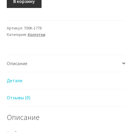
В корзину
товара
700K-
1778
Колготки
Артикул:
700K-1778
Категория:
Колготки
Марк
Формель
для
Девочки
Описание
Темно-
Синий
Детали
Отзывы (0)
Описание