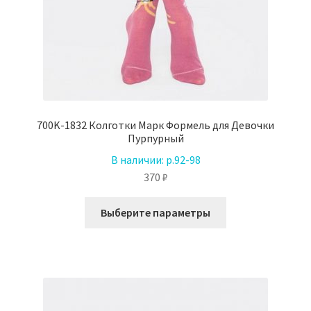
700K-1832 Колготки Марк Формель для Девочки
Пурпурный
В наличии:
р.92-98
370
₽
Этот
Выберите параметры
товар
имеет
несколько
вариаций.
Опции
можно