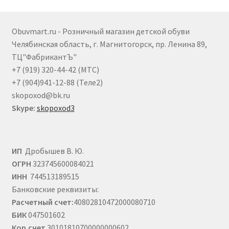
Опции
можно
выбрать
Obuvmart.ru - Розничный магазин детской обуви
на
Челябинская область, г. Магнитогорск, пр. Ленина 89,
странице
ТЦ"ФабрикантЪ"
товара.
+7 (919) 320-44-42 (МТС)
+7 (904)941-12-88 (Теле2)
skopoxod@bk.ru
Skype:
skopoxod3
ИП
Дробышев В. Ю.
ОГРН
323745600084021
ИНН
744513189515
Банковские реквизиты:
Расчетный счет:
40802810472000080710
БИК
047501602
Кор.счет
30101810700000000602