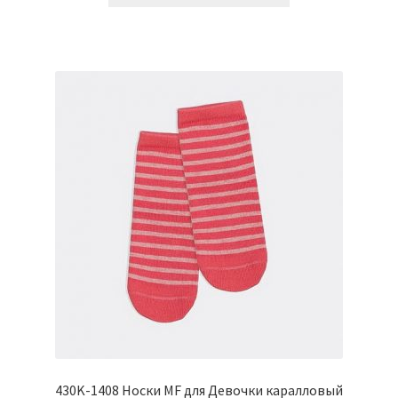
имеет
несколько
вариаций.
Опции
можно
выбрать
на
странице
товара.
430K-1408 Носки MF для Девочки каралловый