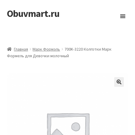
Obuvmart.ru
Перейти
Перейти
к
к
навигации
содержимому
Главная
Марк Формэль
700K-3220 Колготки Марк
Формель для Девочки молочный
🔍