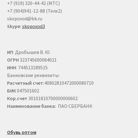
товара.
+7 (919) 320-44-42 (МТС)
+7 (904)941-12-88 (Теле2)
skopoxod@bk.ru
Skype:
skopoxod3
ИП
Дробышев В. Ю.
ОГРН
323745600084021
ИНН
744513189515
Банковские реквизиты:
Расчетный счет:
40802810472000080710
БИК
047501602
Кор.счет
30101810700000000602
Наименование банка:
ПАО СБЕРБАНК
Обувь оптом