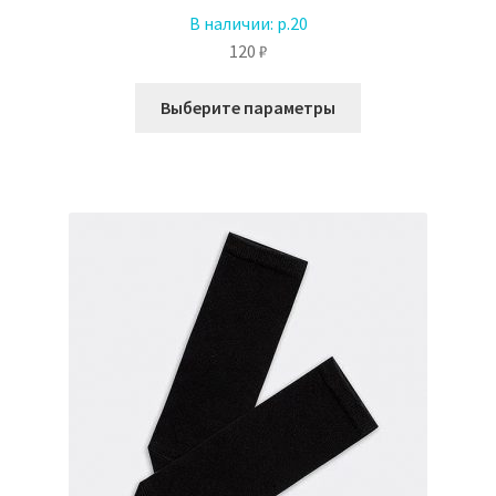
В наличии:
р.20
120
₽
Этот
Выберите параметры
товар
имеет
несколько
вариаций.
Опции
можно
выбрать
на
странице
товара.