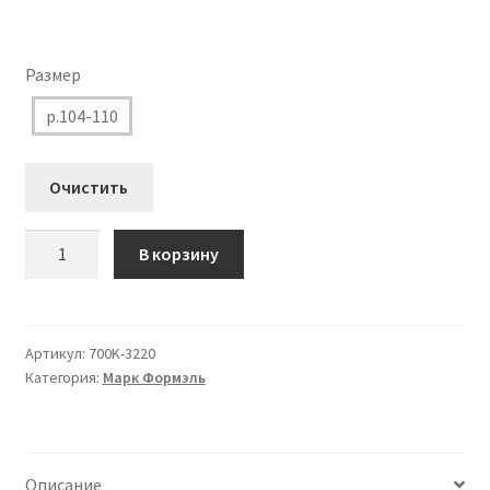
Размер
р.104-110
Очистить
Количество
В корзину
товара
700K-
3220
Колготки
Артикул:
700K-3220
Категория:
Марк Формэль
Марк
Формель
для
Девочки
Описание
молочный