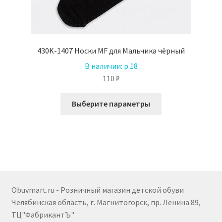
430K-1407 Носки MF для Мальчика чёрный
В наличии:
р.18
110
₽
Этот
Выберите параметры
товар
имеет
несколько
вариаций.
Опции
можно
выбрать
Obuvmart.ru - Розничный магазин детской обуви
на
Челябинская область, г. Магнитогорск, пр. Ленина 89,
странице
ТЦ"ФабрикантЪ"