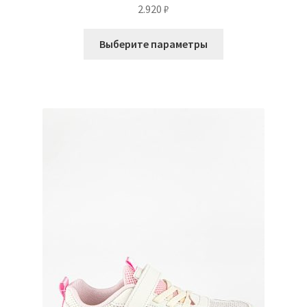
2.920
₽
Этот
Выберите параметры
товар
имеет
несколько
вариаций.
Опции
можно
выбрать
на
странице
товара.