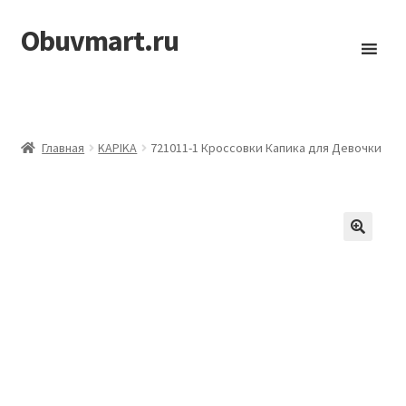
Obuvmart.ru
Перейти
Перейти
к
к
навигации
содержимому
Главная
KAPIKA
721011-1 Кроссовки Капика для Девочки
🔍