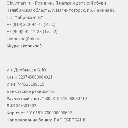
Obuvmart.ru - Розничный магазин детской обуви
на
Челябинская область, г. Магнитогорск, пр. Ленина 89,
странице
ТЦ"ФабрикантЪ"
товара.
+7 (919) 320-44-42 (МТС)
+7 (904)941-12-88 (Теле2)
skopoxod@bk.ru
Skype:
skopoxod3
ИП
Дробышев В. Ю.
ОГРН
323745600084021
ИНН
744513189515
Банковские реквизиты:
Расчетный счет:
40802810472000080710
БИК
047501602
Кор.счет
30101810700000000602
Наименование банка:
ПАО СБЕРБАНК