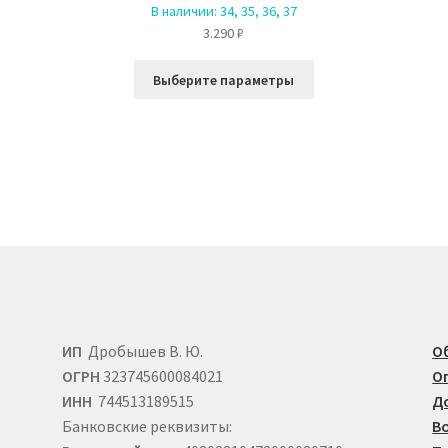
В наличии:
34, 35, 36, 37
3.290
₽
Этот
Выберите параметры
товар
имеет
ко
несколько
й.
вариаций.
Опции
можно
выбрать
на
е
странице
товара.
ИП
Дробышев В. Ю.
О
ОГРН
323745600084021
О
ИНН
744513189515
Д
Банковские реквизиты:
В