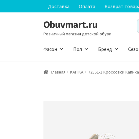
Доставка
Оплата
Возврат товар
Obuvmart.ru
Перейти
Перейти
S
к
к
f
Розничный магазин детской обуви
навигации
содержимому
Фасон
Пол
Бренд
Сезо
Главная
KAPIKA
72851-1 Кроссовки Капик