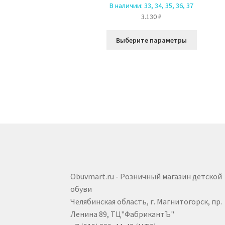
В наличии:
33, 34, 35, 36, 37
3.130
₽
Этот
Выберите параметры
товар
имеет
несколь
вариаци
Опции
можно
выбрать
на
страниц
товара.
Obuvmart.ru - Розничный магазин детской
обуви
Челябинская область, г. Магнитогорск, пр.
Ленина 89, ТЦ"ФабрикантЪ"