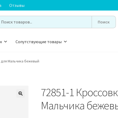
а
Отзывы
earch
or:
н
Сопутствующие товары
а для Мальчика бежевый
72851-1 Кроссов
🔍
Мальчика бежев