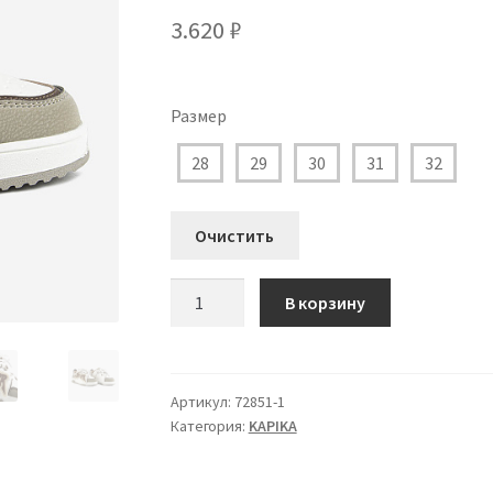
3.620
₽
Размер
28
29
30
31
32
Очистить
Количество
В корзину
товара
72851-
1
Кроссовки
Артикул:
72851-1
Категория:
KAPIKA
Капика
для
Мальчика