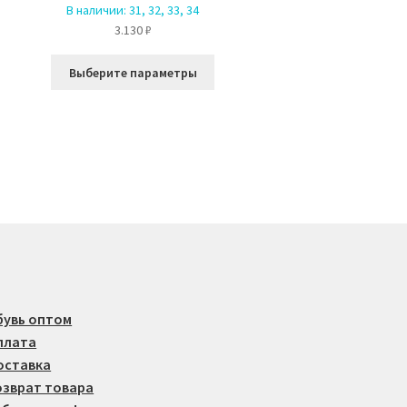
В наличии:
31, 32, 33, 34
3.130
₽
Этот
Выберите параметры
товар
имеет
несколько
вариаций.
Опции
можно
выбрать
на
странице
товара.
бувь оптом
плата
оставка
озврат товара