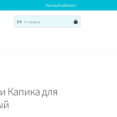
Личный кабинет
0
₽
0 товаров
ки Капика для
ый