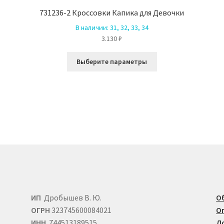
731236-2 Кроссовки Капика для Девочки
В наличии:
31, 32, 33, 34
3.130
₽
Этот
Выберите параметры
товар
имеет
ко
несколько
й.
вариаций.
Опции
можно
выбрать
на
е
странице
товара.
ИП
Дробышев В. Ю.
О
ОГРН
323745600084021
О
ИНН
744513189515
Д