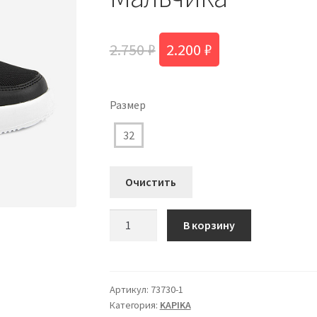
Первоначальная
Текущая
2.750
₽
2.200
₽
цена
цена:
составляла
2.200 ₽.
Размер
2.750 ₽.
32
Очистить
Количество
В корзину
товара
73730-
1
Кроссовки
Артикул:
73730-1
Категория:
KAPIKA
Капика