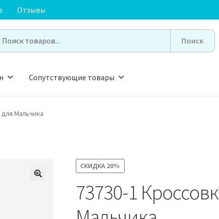
а
Отзывы
earch
or:
н
Сопутствующие товары
 для Мальчика
СКИДКА
20%
73730-1 Кроссов
🔍
Мальчика