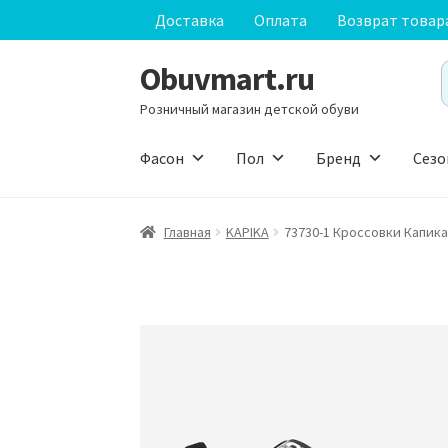
Доставка
Оплата
Возврат товар
Obuvmart.ru
Перейти
Перейти
S
к
к
f
Розничный магазин детской обуви
навигации
содержимому
Фасон
Пол
Бренд
Сезо
Главная
KAPIKA
73730-1 Кроссовки Капика