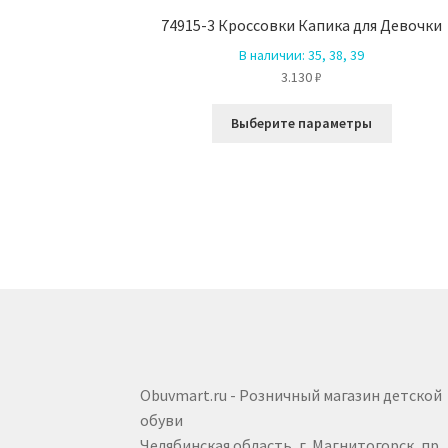
74915-3 Кроссовки Капика для Девочки
В наличии:
35, 38, 39
3.130
₽
Этот
Выберите параметры
товар
имеет
несколь
вариаци
Опции
можно
выбрать
на
страниц
товара.
Obuvmart.ru - Розничный магазин детской
обуви
Челябинская область, г. Магнитогорск, пр.