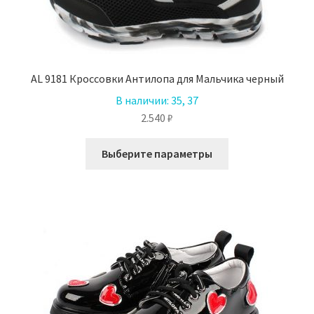
на
странице
товара.
AL 9181 Кроссовки Антилопа для Мальчика черный
В наличии:
35, 37
2.540
₽
Этот
Выберите параметры
товар
имеет
несколько
вариаций.
Опции
можно
выбрать
на
странице