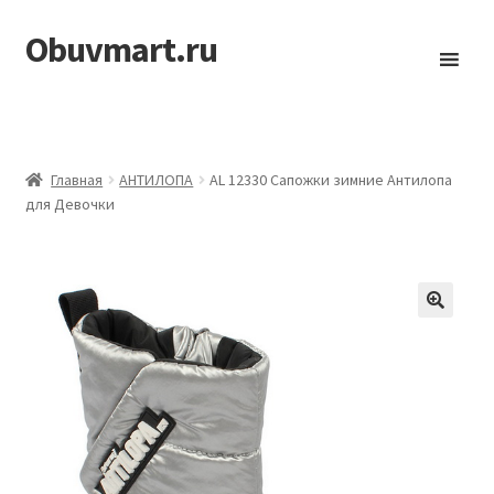
Obuvmart.ru
Перейти
Перейти
к
к
навигации
содержимому
Главная
АHТИЛОПА
AL 12330 Сапожки зимние Антилопа
для Девочки
🔍