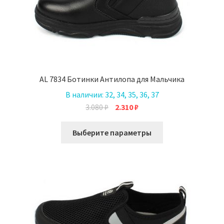
AL 7834 Ботинки Антилопа для Мальчика
В наличии:
32, 34, 35, 36, 37
Первоначальная
Текущая
3.080
₽
2.310
₽
цена
цена:
Этот
составляла
2.310 ₽.
Выберите параметры
товар
3.080 ₽.
имеет
несколько
вариаций.
Опции
можно
выбрать