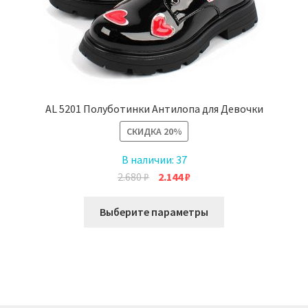
товара.
AL 5201 Полуботинки Антилопа для Девочки
СКИДКА
20%
В наличии:
37
Первоначальная
Текущая
2.680
₽
2.144
₽
цена
цена:
Этот
составляла
2.144 ₽.
Выберите параметры
товар
2.680 ₽.
имеет
несколько
вариаций.
Опции
можно