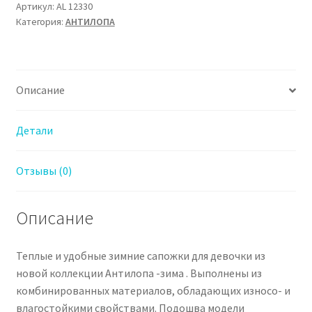
Сапожки
Артикул:
AL 12330
Категория:
АHТИЛОПА
зимние
Антилопа
для
Девочки
Описание
Детали
Отзывы (0)
Описание
Теплые и удобные зимние сапожки для девочки из
новой коллекции Антилопа -зима . Выполнены из
комбинированных материалов, обладающих износо- и
влагостойкими свойствами. Подошва модели