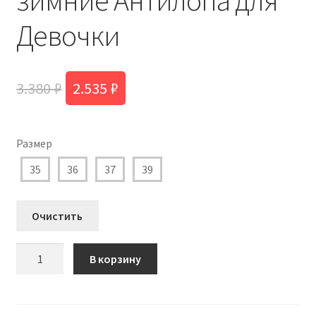
Девочки
Первоначальная
Текущая
3.380
₽
2.535
₽
цена
цена:
составляла
2.535 ₽.
Размер
3.380 ₽.
35
36
37
39
Очистить
Количество
В корзину
товара
AL
12330