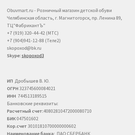
выбрать
Obuvmart.ru - Розничный магазин детской обуви
на
Челябинская область, г. Магнитогорск, пр. Ленина 89,
странице
ТЦ"ФабрикантЪ"
товара.
+7 (919) 320-44-42 (МТС)
+7 (904)941-12-88 (Теле2)
skopoxod@bk.ru
Skype:
skopoxod3
ИП
Дробышев В. Ю.
ОГРН
323745600084021
ИНН
744513189515
Банковские реквизиты:
Расчетный счет:
40802810472000080710
БИК
047501602
Кор.счет
30101810700000000602
Наименование банка:
ПАО СБЕРБАНК