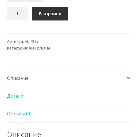
Количество
В корзину
товара
AL
7217
Туфли
Артикул:
AL 7217
Категория:
АHТИЛОПА
Антилопа
для
Девочки
Описание
Детали
Отзывы (0)
Описание