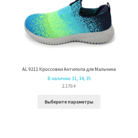
выбрать
на
странице
товара.
AL 9211 Кроссовки Антилопа для Мальчика
В наличии:
31, 34, 35
2.170
₽
Этот
Выберите параметры
товар
имеет
несколько
вариаций.
Опции