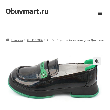
Obuvmart.ru
Перейти
Перейти
к
к
навигации
содержимому
Главная
АHТИЛОПА
AL 7217 Туфли Антилопа для Девочки
🔍