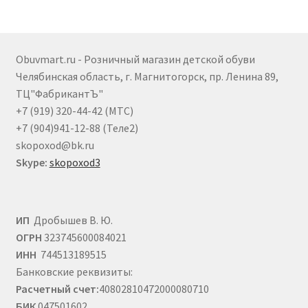
вариаций.
Опции
можно
выбрать
Obuvmart.ru - Розничный магазин детской обуви
на
Челябинская область, г. Магнитогорск, пр. Ленина 89,
странице
ТЦ"ФабрикантЪ"
товара.
+7 (919) 320-44-42 (МТС)
+7 (904)941-12-88 (Теле2)
skopoxod@bk.ru
Skype:
skopoxod3
ИП
Дробышев В. Ю.
ОГРН
323745600084021
ИНН
744513189515
Банковские реквизиты:
Расчетный счет:
40802810472000080710
БИК
047501602