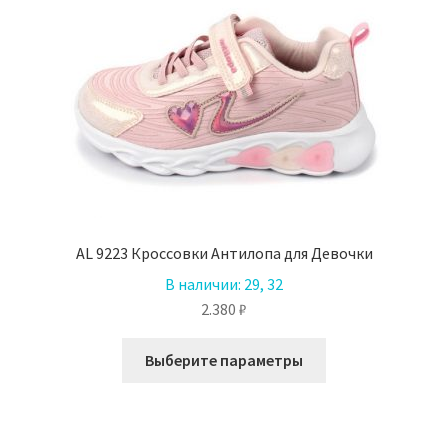
можно
выбрать
на
странице
товара.
AL 9223 Кроссовки Антилопа для Девочки
В наличии:
29, 32
2.380
₽
Этот
Выберите параметры
товар
имеет
несколько