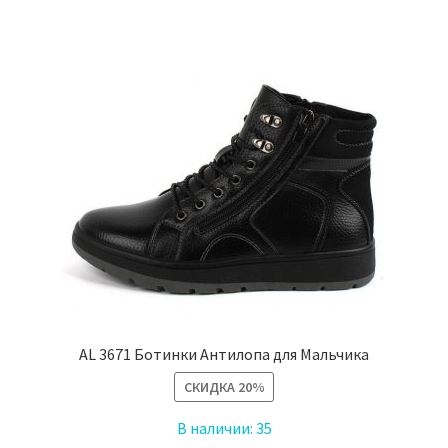
имеет
несколько
вариаций.
Опции
можно
выбрать
на
странице
товара.
AL 3671 Ботинки Антилопа для Мальчика
СКИДКА
20%
В наличии:
35