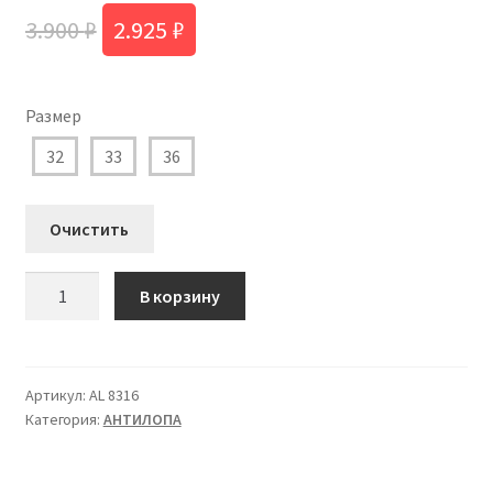
Первоначальная
Текущая
3.900
₽
2.925
₽
цена
цена:
составляла
2.925 ₽.
Размер
3.900 ₽.
32
33
36
Очистить
Количество
В корзину
товара
AL
8316
Ботинки
Артикул:
AL 8316
Категория:
АHТИЛОПА
Антилопа
для
Девочки