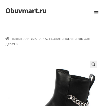
Obuvmart.ru
Перейти
Перейти
к
к
навигации
содержимому
Главная
АHТИЛОПА
AL 8316 Ботинки Антилопа для
Девочки
🔍