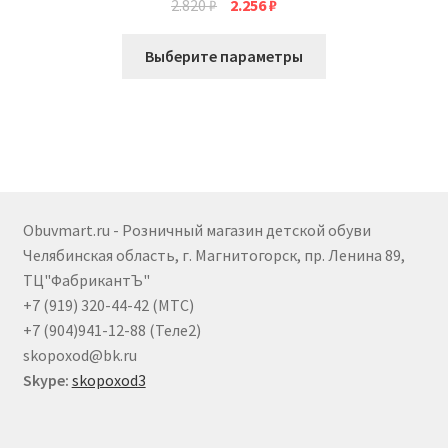
Первоначальная
Текущая
2.820
₽
2.256
₽
цена
цена:
Этот
составляла
2.256 ₽.
Выберите параметры
товар
2.820 ₽.
имеет
несколько
вариаций.
Опции
можно
выбрать
Obuvmart.ru - Розничный магазин детской обуви
на
Челябинская область, г. Магнитогорск, пр. Ленина 89,
странице
ТЦ"ФабрикантЪ"
товара.
+7 (919) 320-44-42 (МТС)
+7 (904)941-12-88 (Теле2)
skopoxod@bk.ru
Skype:
skopoxod3