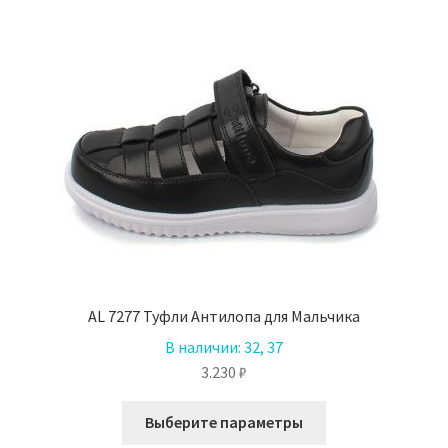
вариаций.
Опции
можно
выбрать
на
странице
товара.
AL 7277 Туфли Антилопа для Мальчика
В наличии:
32, 37
3.230
₽
Этот
Выберите параметры
товар